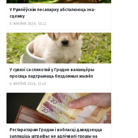
У Румлёўскім лесапарку абсталююць эка-
сцежку
6 ЖНІЎНЯ 2026, 13:22
У сувязі са спякотай у Гродне валанцёры
просяць падтрымаць бяздомных жывёл
6 ЖНІЎНЯ 2026, 12:45
Рэстаратарам Гродна і вобласці давядзецца
заплаціць штрафы: не адлічвалі грошы на