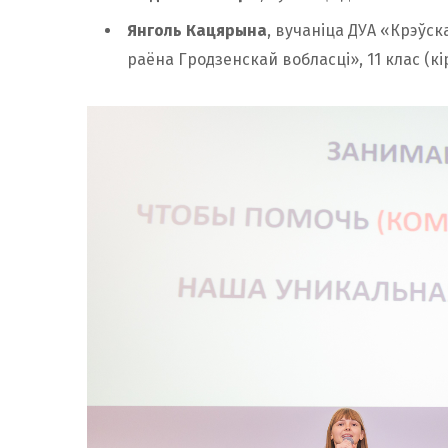
Янголь Кацярына
, вучаніца ДУА «
Крэўска
раёна Гродзенскай вобласці
», 11 клас (к