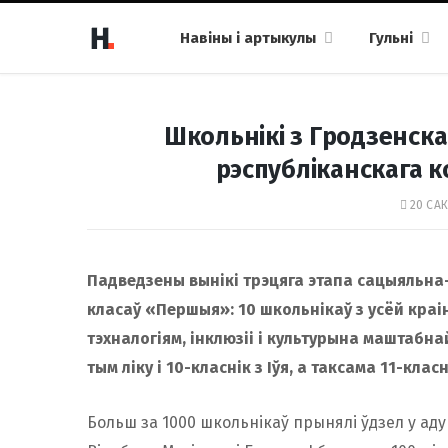
Навіны і артыкулы
Гульні
Школьнікі з Гродзенскай
рэспубліканскага 
20 САК
Падведзены вынікі трэцяга этапа сацыяльна-а
класаў «Першыя»: 10 школьнікаў з усёй краін
тэхналогіям, інклюзіі і культурына маштаб
тым ліку і 10-класнік з Іўя, а таксама 11-клас
Больш за 1000 школьнікаў прынялі ўдзел у аду