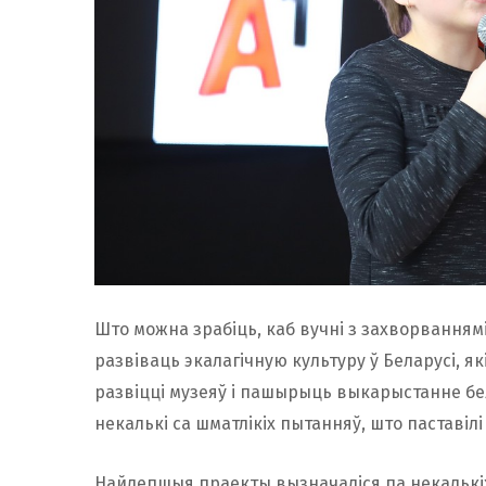
Што можна зрабіць, каб вучні з захворваннямі
развіваць экалагічную культуру ў Беларусі, я
развіцці музеяў і пашырыць выкарыстанне бе
некалькі са шматлікіх пытанняў, што паставілі
Найлепшыя праекты вызначаліся па некалькі