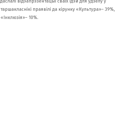
х даслалі відэапрэзентацыі сваіх ідэй для ўдзелу ў
таршакласнікі праявілі да кірунку «Культура»– 39%,
, «Інклюзія»– 10%.