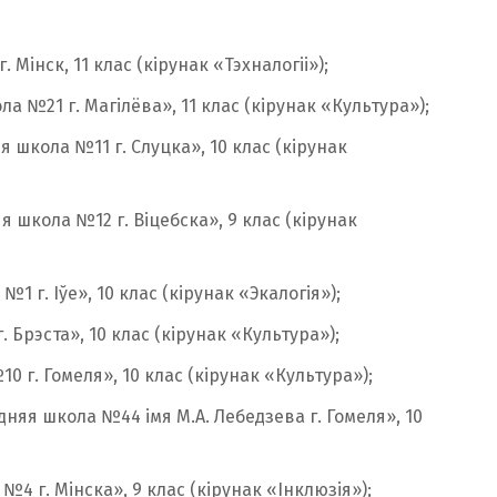
 Мінск, 11 клас (кірунак «Тэхналогіі»);
а №21 г. Магілёва», 11 клас (кірунак «Культура»);
я школа №11 г. Слуцка», 10 клас (кірунак
я школа №12 г. Віцебска», 9 клас (кірунак
 №1 г. Іўе», 10 клас (кірунак «Экалогія»);
. Брэста», 10 клас (кірунак «Культура»);
10 г. Гомеля», 10 клас (кірунак «Культура»);
дняя школа №44 імя М.А. Лебедзева г. Гомеля», 10
 №4 г. Мінска», 9 клас (кірунак «Інклюзія»);