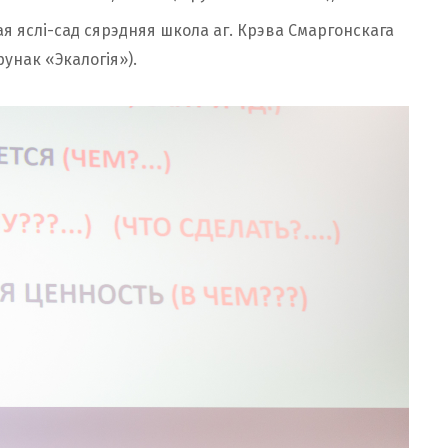
я яслі-сад сярэдняя школа аг. Крэва Смаргонскага
ірунак «Экалогія»).