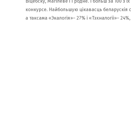
Віцебску, Магілеве і Гродне. І больш за 100 з і
конкурсе. Найбольшую цікавасць беларускія с
а таксама «Экалогія»– 27% і «Тэхналогіі»– 24%