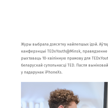
Журы выбрала дзясятку найлепшых ідэй. Аўта
канферэнцыі TEDxYouth@Minsk, правядзенне я
рыхтаваць 10-хвілінную прамову для TEDxYout
беларускай супольнасці TED. Пасля вынікова
у падарунак iPhoneXs.