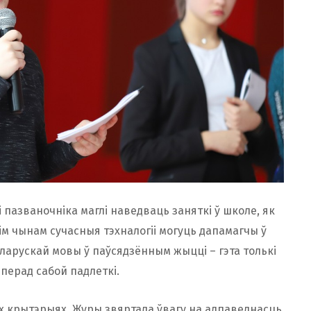
 пазваночніка маглі наведваць заняткі ў школе, як
кім чынам сучасныя тэхналогіі могуць дапамагчы ў
ларускай мовы ў паўсядзённым жыцці – гэта толькі
 перад сабой падлеткі.
х крытэрыях. Журы звяртала ўвагу на адпаведнасць