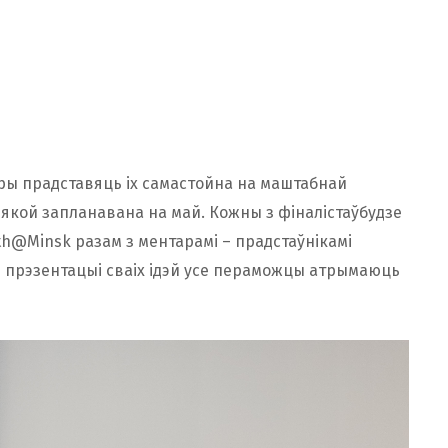
ры прадставяць іх самастойна на маштабнай
кой запланавана на май. Кожны з фіналістаўбудзе
h@Minsk разам з ментарамі – прадстаўнікамі
й прэзентацыі сваіх ідэй усе пераможцы атрымаюць