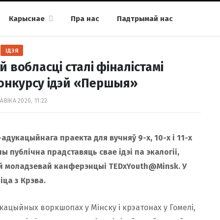
Карыснае
Пра нас
Падтрымай нас
ІДЭЯ
 вобласці сталі фіналістамі
конкурсу ідэй «Першыя»
АВІКА 2020, 11:22
дукацыйнага праекта для вучняў 9-х, 10-х і 11-х
ы публічна прадставяць свае ідэі па экалогіі,
най моладзевай канферэнцыі TEDxYouth@Minsk. У
ніца з Крэва.
кацыйных воркшопах у Мінску і крэатонах у Гомелі,