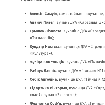
Алексін Самуіл
, самастойнае навучанне, г.
Ананіч Павел
, вучань ДУА «Сярэдняя школ
Грынюк Лізавета
, вучаніца ДУА «Сярэдня
«Тэхналогіі»);
Кундзір Настасся
, вучаніца ДУА «Сярэдня
«Культура»);
Муліца Канстанцін
, вучань ДУА «Гімназія
Рабчук Дзяніс
, вучань ДУА «Гімназія №1 г
Себік Ангеліна
, вучаніца ДУА «Гімназія №
Сідарэнка Вікторыя
, вучаніца ДУА «Сярэ
клас (кірунак «Экалогія»);
Федчанка Соф’я
, вучаніца ДУА «Гімназія