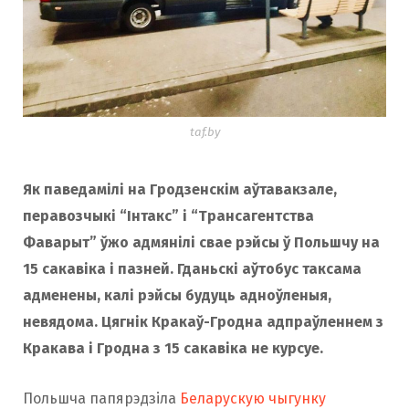
taf.by
Як паведамілі на Гродзенскім аўтавакзале,
перавозчыкі “Інтакс” і “Трансагентства
Фаварыт” ўжо адмянілі свае рэйсы ў Польшчу на
15 сакавіка і пазней. Гданьскі аўтобус таксама
адменены, калі рэйсы будуць адноўленыя,
невядома. Цягнік Кракаў-Гродна адпраўленнем з
Кракава і Гродна з 15 сакавіка не курсуе.
Польшча папярэдзіла
Беларускую чыгунку