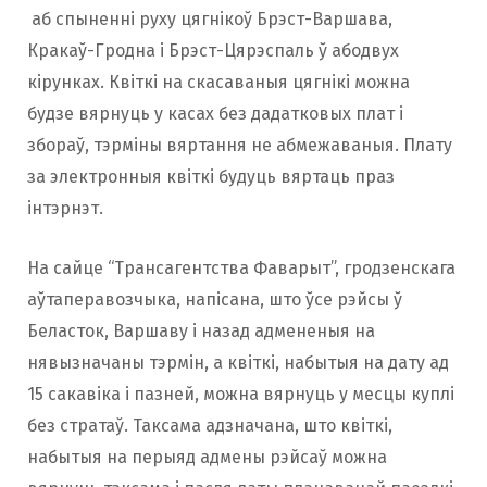
аб спыненні руху цягнікоў Брэст-Варшава,
Кракаў-Гродна і Брэст-Цярэспаль ў абодвух
кірунках. Квіткі на скасаваныя цягнікі можна
будзе вярнуць у касах без дадатковых плат і
збораў, тэрміны вяртання не абмежаваныя. Плату
за электронныя квіткі будуць вяртаць праз
інтэрнэт.
На сайце “Трансагентства Фаварыт”, гродзенскага
аўтаперавозчыка, напісана, што ўсе рэйсы ў
Беласток, Варшаву і назад адмененыя на
нявызначаны тэрмін, а квіткі, набытыя на дату ад
15 сакавіка і пазней, можна вярнуць у месцы куплі
без стратаў. Таксама адзначана, што квіткі,
набытыя на перыяд адмены рэйсаў можна