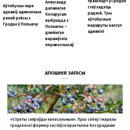
транспарт у Гродне
Аляксандр
Аўтобусны парк
стаў хадзіць
дапамагае
аднавіў адмененыя
радзей. Тры
беларусам
раней рэйсы з
аўтобусныя
выбрацца з
Гродна ў Польшчу
маршруты наогул
Польшчы –
адмянілі
дэмпінгуе
варшаўскіх
перавозчыкаў
АПОШНІЯ ЗАПІСЫ
«Страты сапраўды каласальныя». Праз спёку і маразы
гродзенскі фермер застаўся практычна без ураджаю