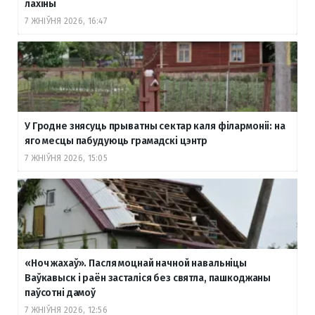
лахіны
7 ЖНІЎНЯ 2026, 16:47
У Гродне знясуць прыватны сектар каля філармоніі: на
яго месцы пабудуюць грамадскі цэнтр
7 ЖНІЎНЯ 2026, 15:05
«Ноч жахаў». Пасля моцнай начной навальніцы
Ваўкавыск і раён засталіся без святла, пашкоджаны
паўсотні дамоў
7 ЖНІЎНЯ 2026, 12:56