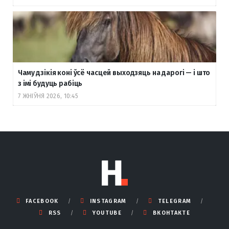
Чаму дзікія коні ўсё часцей выходзяць на дарогі — і што
з імі будуць рабіць
7 ЖНІЎНЯ 2026, 10:45
FACEBOOK
INSTAGRAM
TELEGRAM
RSS
YOUTUBE
ВКОНТАКТЕ