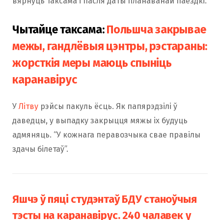
вярнуць таксама і пасля даты планаванай паездкі.
Чытайце таксама:
Польшча закрывае
межы, гандлёвыя цэнтры, рэстараны:
жорсткія меры маюць спыніць
каранавірус
У
Літву
рэйсы пакуль ёсць. Як папярэдзілі ў
даведцы, у выпадку закрыцця мяжы іх будуць
адмяняць. “У кожнага перавозчыка свае правілы
здачы білетаў”.
Яшчэ ў пяці студэнтаў БДУ станоўчыя
тэсты на каранавірус. 240 чалавек у