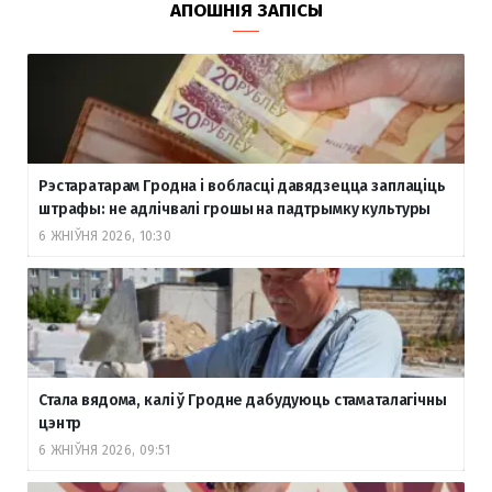
АПОШНІЯ ЗАПІСЫ
Рэстаратарам Гродна і вобласці давядзецца заплаціць
штрафы: не адлічвалі грошы на падтрымку культуры
6 ЖНІЎНЯ 2026, 10:30
Стала вядома, калі ў Гродне дабудуюць стаматалагічны
цэнтр
6 ЖНІЎНЯ 2026, 09:51