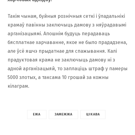
Такім чынам, буйныя рознічныя сеткі і ўладальнікі
крамаў павінны заключыць дамову з няўрадавымі
арганізацыямі. Апошнім будуць перадаваць
бясплатнае харчаванне, якое не было прададзена,
але ўсё яшчэ прыдатнае для спажывання. Калі
прадуктовая крама не заключыць дамову ні з
адной арганізацыяй, то заплаціць штраф у памеры
5000 злотых, а таксама 10 грошай за кожны
кілаграм.
ЕЖА
ЗАМЕЖЖА
ЦІКАВА