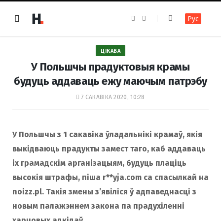
F
I
Рус
a
n
c
s
e
t
b
a
o
g
ЦІКАВА
o
r
k
a
У Польшчы прадуктовыя крамы
m
будуць аддаваць ежу маючым патрэбу
7 САКАВІКА 2020, 10:28
У Польшчы з 1 сакавіка ўладальнікі крамаў, якія
выкідваюць прадукты замест таго, каб аддаваць
іх грамадскім арганізацыям, будуць плаціць
высокія штрафы, піша r**yja.com са спасылкай на
noizz.pl. Такія змены з’явіліся ў адпаведнасці з
новым палажэннем закона па прадухіленні
харчовых адкідаў.