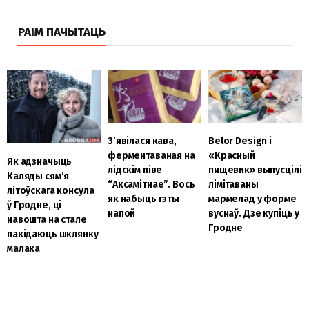
РАІМ ПАЧЫТАЦЬ
З’явілася кава,
Belor Design і
ферментаваная на
«Красный
Як адзначыць
лідскім піве
пищевик» выпусцілі
Каляды сям’я
“Аксамітнае”. Вось
лімітаваны
літоўскага консула
як набыць гэты
мармелад у форме
ў Гродне, ці
напой
вуснаў. Дзе купіць у
навошта на стале
Гродне
пакідаюць шклянку
малака