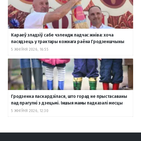
Караеў зладзіў сабе чэлендж падчас жніва: хоча
пасядзець у трактары кожнага раёна Гродзеншчыны
5 ЖНІЎНЯ 2026, 16:55
Гродзенка паскардзілася, што горад не прыстасаваны
пад прагулкі з дзецьмі. Іншыя мамы падказалі месцы
5 ЖНІЎНЯ 2026, 12:30