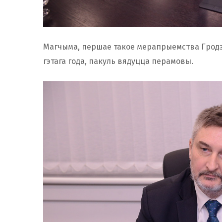
Магчыма, першае такое мерапрыемства Гродз
гэтага года, пакуль вядуцца перамовы.