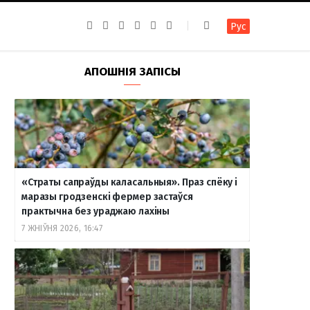
F
I
T
R
Y
В
Рус
a
n
e
S
o
к
c
s
l
S
u
о
e
t
e
T
н
b
a
g
u
т
АПОШНІЯ ЗАПІСЫ
o
g
r
b
а
o
r
a
e
к
k
a
m
т
m
е
«Страты сапраўды каласальныя». Праз спёку і
маразы гродзенскі фермер застаўся
практычна без ураджаю лахіны
7 ЖНІЎНЯ 2026, 16:47