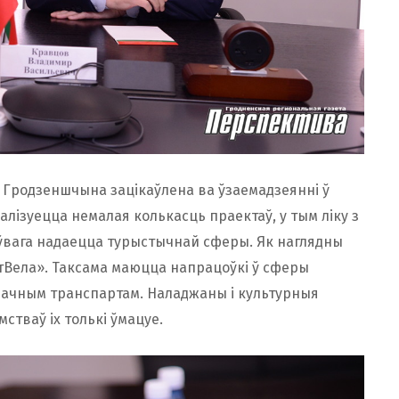
о Гродзеншчына зацікаўлена ва ўзаемадзеянні ў
алізуецца немалая колькасць праектаў, у тым ліку з
 ўвага надаецца турыстычнай сферы. Як наглядны
Вела». Таксама маюцца напрацоўкі ў сферы
уначным транспартам. Наладжаны і культурныя
тваў іх толькі ўмацуе.