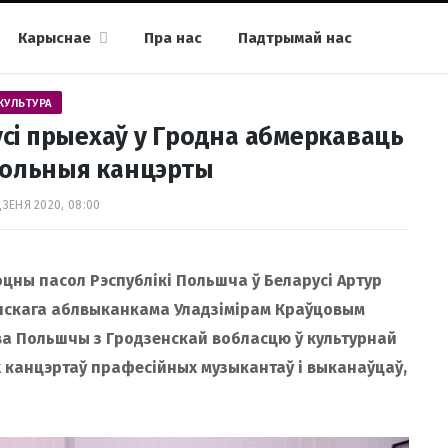
Карыснае
Пра нас
Падтрымай нас
КУЛЬТУРА
сі прыехаў у Гродна абмеркаваць
упольныя канцэрты
ДЗЕНЯ 2020, 08:00
ны пасол Рэспублікі Польшча ў Беларусі Артур
енскага аблвыканкама Уладзімірам Краўцовым
ва Польшчы з Гродзенскай вобласцю ў культурнай
х канцэртаў прафесійных музыкантаў і выканаўцаў,