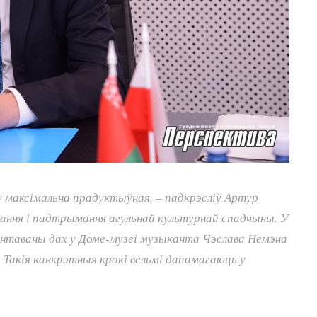
у максімальна прадуктыўная, – падкрэсліў Артур
вання і падтрымання агульнай культурнай спадчыны. У
антаваны дах у Доме-музеі музыканта Чэслава Немэна
Такія канкрэтныя крокі вельмі дапамагаюць у