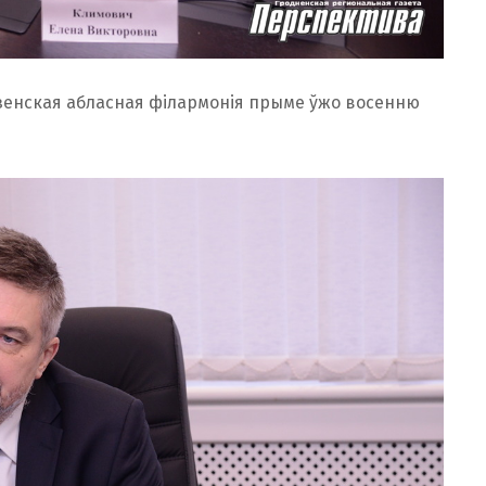
енская абласная філармонія прыме ўжо восенню