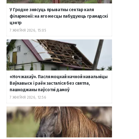
У Гродне знясуць прыватны сектар каля
філармоніі: на яго месцы пабудуюць грамадскі
цэнтр
7 ЖНІЎНЯ 2026, 15:05
«Ноч жахаў». Пасля моцнай начной навальніцы
Ваўкавыск і раён засталіся без святла,
пашкоджаны паўсотні дамоў
7 ЖНІЎНЯ 2026, 12:56