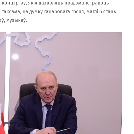
 канцэртаў, якія дазволяць прадэманстраваць
 таксама, на думку ганаровага госця, маглі б стаць
ў, музыкаў.