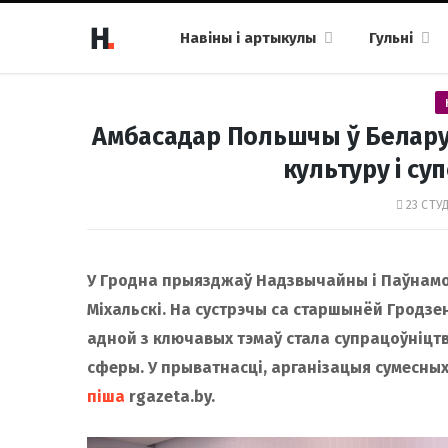
Навіны і артыкулы
Гульні
Амбасадар Польшчы ў Белару
культуру і с
23 СТУ
У Гродна прыязджаў Надзвычайны і Паўнамоц
Міхальскі. На сустрэчы са старшынёй Гродз
адной з ключавых тэмаў стала супрацоўніцт
сферы. У прыватнасці, арганізацыя сумесны
піша
rgazeta.by.