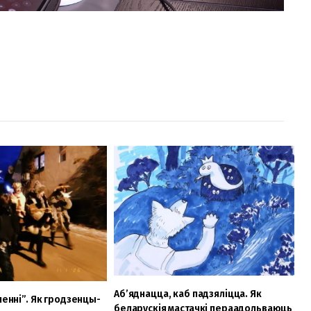
Аб’яднацца, каб падзяліцца. Як
ленні”. Як гродзенцы-
беларускія мастачкі пераадольваюць