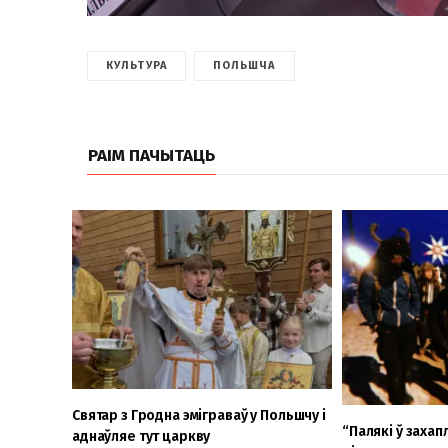
КУЛЬТУРА
ПОЛЬШЧА
РАІМ ПАЧЫТАЦЬ
Святар з Гродна эміграваў у Польшчу і
“Палякі ў захап
аднаўляе тут царкву