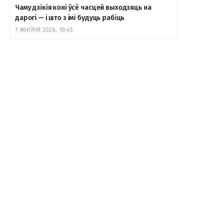
Чаму дзікія коні ўсё часцей выходзяць на
дарогі — і што з імі будуць рабіць
7 ЖНІЎНЯ 2026, 10:45