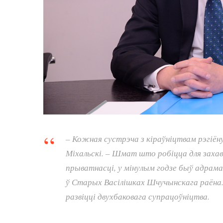
– Кожная сустрэча з кіраўніцтвам рэгіён
Міхальскі. – Шмат што робіцца для заха
прыватнасці, у мінулым годзе быў адрам
ў Старых Васілішках Шчучынскага раёна. 
развіцці двухбаковага супрацоўніцтва.