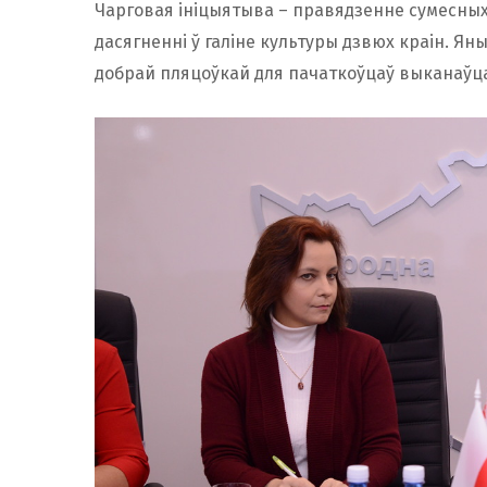
Чарговая ініцыятыва – правядзенне сумесных
дасягненні ў галіне культуры дзвюх краін. Яны
добрай пляцоўкай для пачаткоўцаў выканаўца