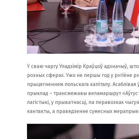
У сваю чаргу Уладзімір Краўцоў адзначыў, шт
розных сферах. Ужо не першы год у рэгіёне рэ
прыцягненнем польскага капіталу. Асаблівая
прыклад – трансмежавы веламаршрут «Аўгуст
лагістыкі, у прыватнасці, па перавозках чыг
кантакты, а правядзенне сумесных мерапрыемс