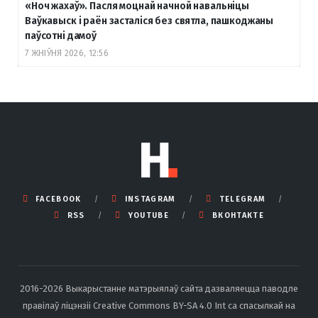
«Ноч жахаў». Пасля моцнай начной навальніцы
Ваўкавыск і раён засталіся без святла, пашкоджаны
паўсотні дамоў
7 ЖНІЎНЯ 2026, 12:56
FACEBOOK
INSTAGRAM
TELEGRAM
RSS
YOUTUBE
ВКОНТАКТЕ
2016-2026 Выкарыстанне матэрыялаў сайта дазваляецца паводле
правілаў ліцэнзіі Creative Commons BY-SA 4.0 Int са спасылкай на