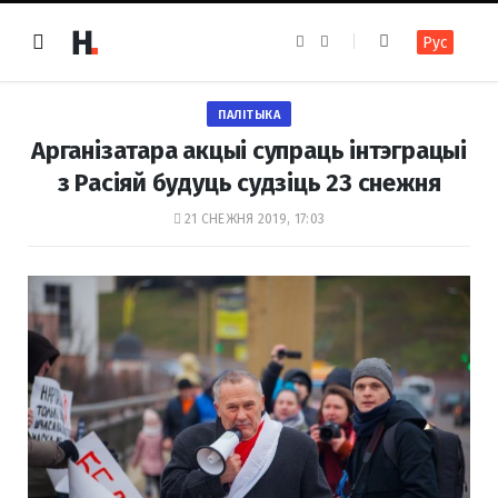
F
I
Рус
a
n
c
s
e
t
b
a
o
g
ПАЛІТЫКА
o
r
k
a
Арганізатара акцыі супраць інтэграцыі
m
з Расіяй будуць судзіць 23 снежня
21 СНЕЖНЯ 2019, 17:03