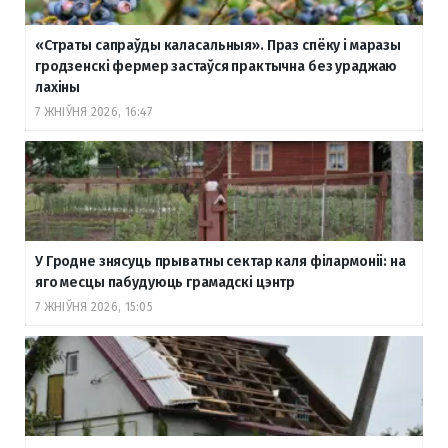
«Страты сапраўды каласальныя». Праз спёку і маразы
гродзенскі фермер застаўся практычна без ураджаю
лахіны
7 ЖНІЎНЯ 2026, 16:47
У Гродне знясуць прыватны сектар каля філармоніі: на
яго месцы пабудуюць грамадскі цэнтр
7 ЖНІЎНЯ 2026, 15:05