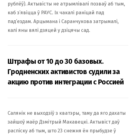
рублёў). Актывісты не атрымлівалі позваў аб тым,
каб з’явіцца ў РАУС. Іх чакалі раніцай пад
пад’ездам. Арцымана і Саранчукова затрымалі,
калі яны вялі дзяцей у дзіцячы сад.
Штрафы от 10 до 30 базовых.
Гродненских активистов судили за
акцию против интеграции с Россией
Салянік не выходзіў з кватэры, таму да яго дахаты
зайшоў маёр Дзмітрый Макавецкі. Актывіст даў
распіску аб тым, што 23 снежня ён прыбудзе ў