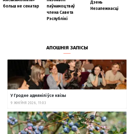
Дзень
больш не сенатар
паўнамоцтваў
Незалежнасці
члена Савета
Рэспублікі
АПОШНІЯ ЗАПІСЫ
У Гродне адмянілі ўсе квізы
9 ЖНІЎНЯ 2026, 11:03