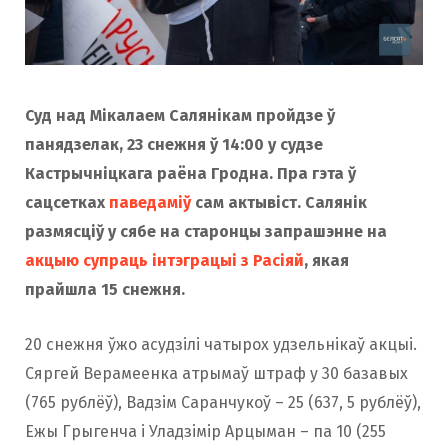
Суд над Мікалаем Салянікам пройдзе ў
панядзелак, 23 снежня ў 14:00 у судзе
Кастрычніцкага раёна Гродна. Пра гэта ў
сацсетках
паведаміў
сам актывіст. Салянік
размясціў у сябе на старонцы запрашэнне на
акцыю супраць інтэграцыі з Расіяй
, якая
прайшла 15 снежня.
20 снежня ўжо асудзілі чатырох удзельнікаў акцыі.
Сяргей Верамеенка атрымаў штраф у 30 базавых
(765 рублёў), Вадзім Саранчукоў – 25 (637, 5 рублёў),
Ежы Грыгенча і Уладзімір Арцыман – па 10 (255