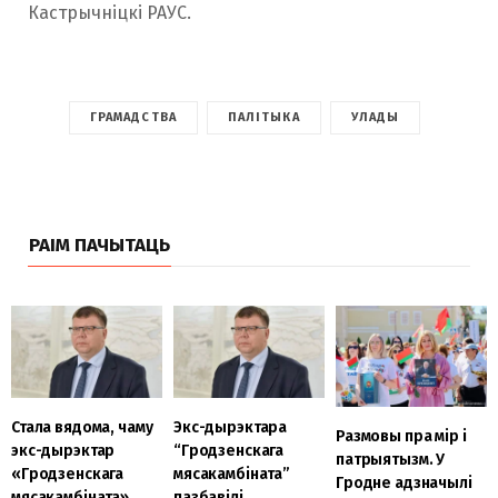
Кастрычніцкі РАУС.
ГРАМАДСТВА
ПАЛІТЫКА
УЛАДЫ
РАІМ ПАЧЫТАЦЬ
Стала вядома, чаму
Экс-дырэктара
Размовы пра мір і
экс-дырэктар
“Гродзенскага
патрыятызм. У
«Гродзенскага
мясакамбіната”
Гродне адзначылі
мясакамбіната»
пазбавілі