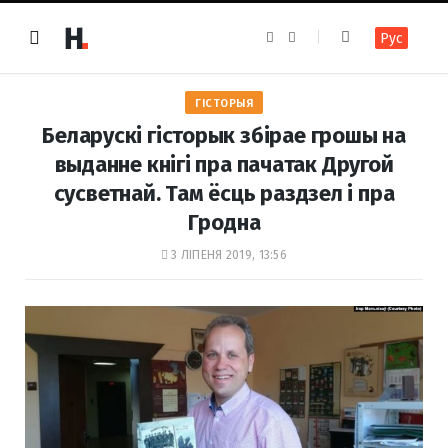
F
I
Рус
a
n
c
s
e
t
b
a
o
g
ГІСТОРЫЯ
o
r
k
a
Беларускі гісторык збірае грошы на
m
выданне кнігі пра пачатак Другой
сусветнай. Там ёсць раздзел і пра
Гродна
3 ЛІПЕНЯ 2019, 13:56