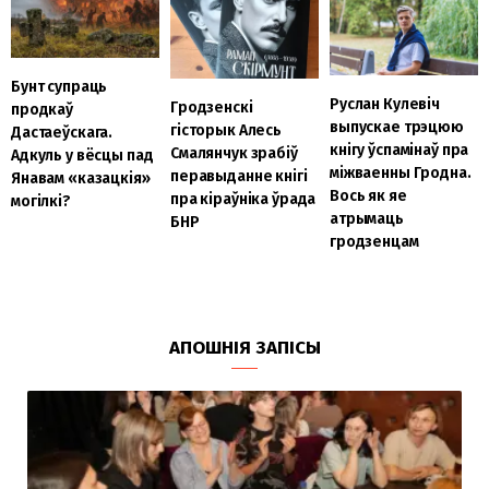
Бунт супраць
Руслан Кулевіч
Гродзенскі
продкаў
выпускае трэцюю
гісторык Алесь
Дастаеўскага.
кнігу ўспамінаў пра
Смалянчук зрабіў
Адкуль у вёсцы пад
міжваенны Гродна.
перавыданне кнігі
Янавам «казацкія»
Вось як яе
пра кіраўніка ўрада
могілкі?
атрымаць
БНР
гродзенцам
АПОШНІЯ ЗАПІСЫ