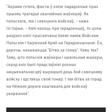
“Акрамя гэтага, факты ў кнізе пададзеныя праз
прызму трагедыі звычайных жаўнераў. Як
польскага, так і савецкага войскаў, – кажа
гісторык. – Калі казаць пра гарадзенцаў, то цэлы
раздзел кнігі прысвечаны баямі паміж Войскам
Польскім і Чырвонай Арміі на Гарадзеншчыне. Ён,
дарэчы, называецца “Бітва за гонар”. Чаму так?
Таму, што польскія жаўнеры і цывільныя жыхары,
сярод якіх былі прадстаўнікі розных
нацыянальнасцяў вырашылі даць бой савецкаму
войску і адстаяць свой гонар. І тая бітва за горад
на Нёмане дорага каштавала для войскаў
уварвання”.