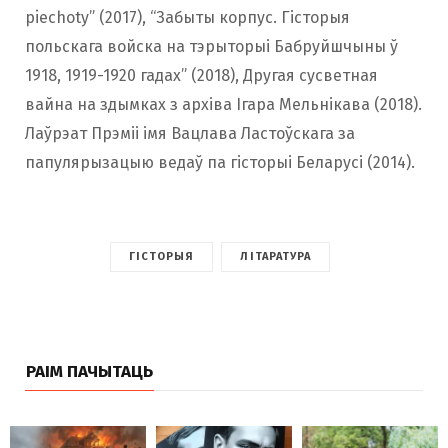
piechoty” (2017), “Забыты корпус. Гісторыя
польскага войска на тэрыторыі Бабруйшчыны ў
1918, 1919-1920 гадах” (2018), Другая сусветная
вайна на здымках з архіва Ігара Мельнікава (2018).
Лаўрэат Прэміі імя Вацлава Ластоўскага за
папулярызацыю ведаў па гісторыі Беларусі (2014).
ГІСТОРЫЯ
ЛІТАРАТУРА
РАІМ ПАЧЫТАЦЬ