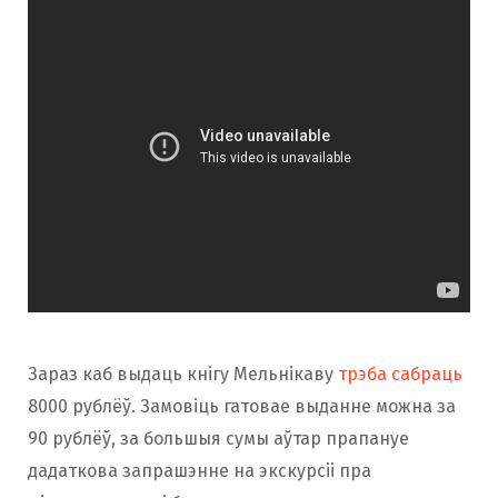
Зараз каб выдаць кнігу Мельнікаву
трэба сабраць
8000 рублёў. Замовіць гатовае выданне можна за
90 рублёў, за большыя сумы аўтар прапануе
дадаткова запрашэнне на экскурсіі пра