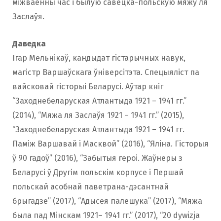
міжваенны час і былую савецка-польскую мяжу ля
Заслаўя.
Даведка
Ігар Мельнікаў, кандыдат гістарычных навук,
магістр Варшаўскага ўніверсітэта. Спецыяліст па
вайсковай гісторыі Беларусі. Аўтар кніг
“Заходнебеларуская Атлантыда 1921 – 1941 гг.”
(2014), “Мяжа ля Заслаўя 1921 – 1941 гг.” (2015),
“Заходнебеларуская Атлантыда 1921 – 1941 гг.
Паміж Варшавай і Масквой” (2016), “Яліна. Гісторыя
ў 90 гадоў” (2016), “Забытыя героі. Жаўнеры з
Беларусі ў Другім польскім корпусе і Першай
польскай асобнай паветрана-дэсантнай
брыгадзе” (2017), “Адысея палешука” (2017), “Мяжа
была пад Мінскам 1921– 1941 гг.” (2017), “20 dywizja