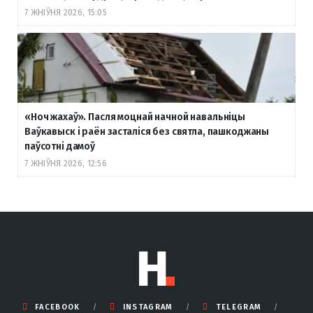
7 ЖНІЎНЯ 2026, 15:05
«Ноч жахаў». Пасля моцнай начной навальніцы
Ваўкавыск і раён засталіся без святла, пашкоджаны
паўсотні дамоў
7 ЖНІЎНЯ 2026, 12:56
FACEBOOK
INSTAGRAM
TELEGRAM