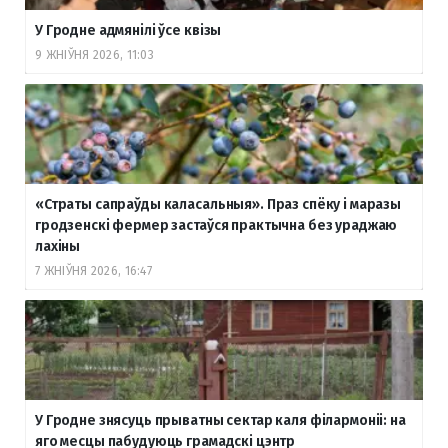
У Гродне адмянілі ўсе квізы
9 ЖНІЎНЯ 2026, 11:03
«Страты сапраўды каласальныя». Праз спёку і маразы
гродзенскі фермер застаўся практычна без ураджаю
лахіны
7 ЖНІЎНЯ 2026, 16:47
У Гродне знясуць прыватны сектар каля філармоніі: на
яго месцы пабудуюць грамадскі цэнтр