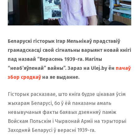
Беларускі гісторык Ігар Мельнікаў прадставіў
грамадскасці свой сігнальны варыянт новай кнігі
пад назвай “Верасень 1939-га. Магілы
“неаб’яўленай” вайны”. Зараз на Ulej.by ён
пачаў
збор сродкаў
на яе выданне.
Гісторык расказвае, што кніга будзе цікавая ўсім
жыхарам Беларусі, бо ў ёй паказаны амаль
невывучаныя факты баявых дзеянняў паміж
Войскам Польскім і Чырвонай Арміі на тэрыторыі
Заходняй Беларусі ў верасні 1939-га.