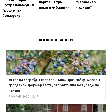
пра свет Гары
чарговыя тры
“Чалавека з
Потэра пакажуць у
паказы 4-6 жніўня
ніадкуль”
Гродне па-
беларуску
АПОШНІЯ ЗАПІСЫ
«Страты сапраўды каласальныя». Праз спёку і маразы
гродзенскі фермер застаўся практычна без ураджаю
лахіны
7 ЖНІЎНЯ 2026, 16:47