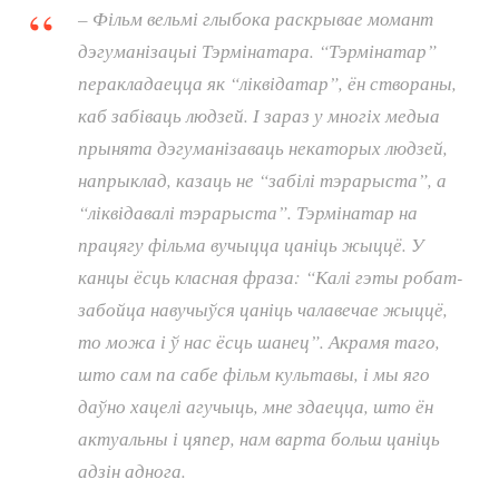
– Фільм вельмі глыбока раскрывае момант
дэгуманізацыі Тэрмінатара. “Тэрмінатар”
перакладаецца як “ліквідатар”, ён створаны,
каб забіваць людзей. І зараз у многіх медыа
прынята дэгуманізаваць некаторых людзей,
напрыклад, казаць не “забілі тэрарыста”, а
“ліквідавалі тэрарыста”. Тэрмінатар на
працягу фільма вучыцца цаніць жыццё. У
канцы ёсць класная фраза: “Калі гэты робат-
забойца навучыўся цаніць чалавечае жыццё,
то можа і ў нас ёсць шанец”. Акрамя таго,
што сам па сабе фільм культавы, і мы яго
даўно хацелі агучыць, мне здаецца, што ён
актуальны і цяпер, нам варта больш цаніць
адзін аднога.