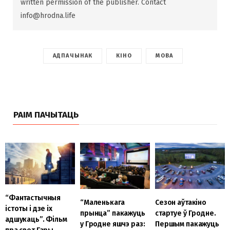
written permission of the publisher. Contact
info@hrodna.life
АДПАЧЫНАК
КІНО
МОВА
РАІМ ПАЧЫТАЦЬ
“Фантастычныя
“Маленькага
Сезон аўтакіно
істоты і дзе іх
прынца” пакажуць
стартуе ў Гродне.
адшукаць”. Фільм
у Гродне яшчэ раз:
Першым пакажуць