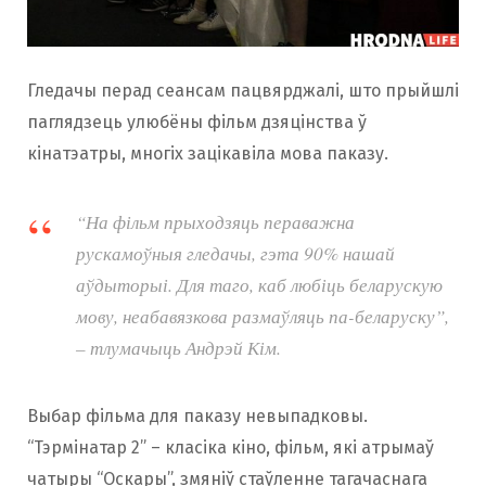
Гледачы перад сеансам пацвярджалі, што прыйшлі
паглядзець улюбёны фільм дзяцінства ў
кінатэатры, многіх зацікавіла мова паказу.
“На фільм прыходзяць пераважна
рускамоўныя гледачы, гэта 90% нашай
аўдыторыі. Для таго, каб любіць беларускую
мову, неабавязкова размаўляць па-беларуску”,
– тлумачыць Андрэй Кім.
Выбар фільма для паказу невыпадковы.
“Тэрмінатар 2” – класіка кіно, фільм, які атрымаў
чатыры “Оскары”, змяніў стаўленне тагачаснага