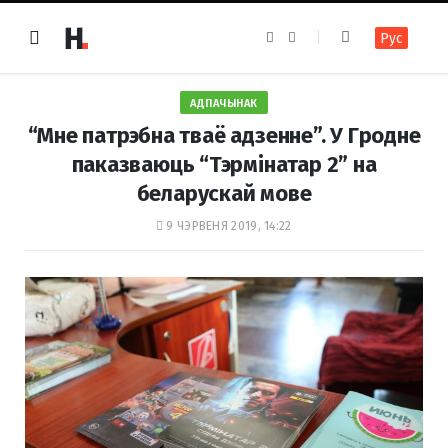
F
I
Рус
a
n
c
s
e
t
b
a
o
g
АДПАЧЫНАК
o
r
k
a
“Мне патрэбна тваё адзенне”. У Гродне
m
паказваюць “Тэрмінатар 2” на
беларускай мове
9 ЧЭРВЕНЯ 2019, 14:22