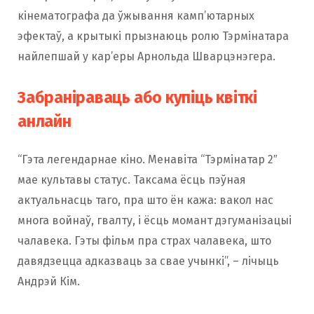
кінематографа да ўжывання камп’ютарных
эфектаў, а крытыкі прызнаюць ролю Тэрмінатара
найлепшай у кар’еры Арнольда Шварцэнэгера.
Забраніраваць або купіць квіткі
анлайн
“Гэта легендарнае кіно. Менавіта “Тэрмінатар 2″
мае культавы статус. Таксама ёсць пэўная
актуальнасць таго, пра што ён кажа: вакол нас
многа войнаў, гвалту, і ёсць момант дэгуманізацыі
чалавека. Гэты фільм пра страх чалавека, што
давядзецца адказваць за свае учынкі”, – лічыць
Андрэй Кім.