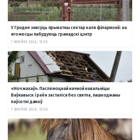
У Гродне знясуць прыватны сектар каля філармоніі: на
яго месцы пабудуюць грамадскі цэнтр
7 ЖНІЎНЯ 2026, 15:05
«Ноч жахаў». Пасля моцнай начной навальніцы
Ваўкавыск і раён засталіся без святла, пашкоджаны
паўсотні дамоў
7 ЖНІЎНЯ 2026, 12:56