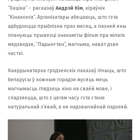
“Хаціка” – расказаў
Андрэй Кім
, кіраўнік
“Кінаконга”. Арганізатары абяцаюць, што гэта
адбудзецца прыблізна праз месяц, а пазней яны
плануюць прывезці знакаміты фільм пра мілага
мядзведзя, “Падынгтан”, магчыма, нават дзве
часткі.
Каардынатарка гродзенскіх паказаў лічыць, што
беларусы ў кожным горадзе мусяць мець
магчымасць глядзець кіно на сваёй мове, і
спадзяецца, што з цягам часу гэта стане
натуральнай з’явай, а не надзвычайнай падзеяй.