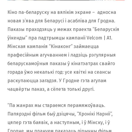
Кіно па-беларуску на вялікім экране – адносна
новая з’ява для Беларусі і асабліва для Гродна.
Паказы праходзяць у межах праекта “Беларускія
ўікенды” пра падтрымцы кампаніі Velcom | A1.
Мінская кампанія “Кінаконг” займаецца
прафесійным агучваннем і ладзіць рэгулярныя
беларускамоўныя паказы ў кінатэатрах свайго
горада ўжо некалькі год: усе квіткі на сеансы
раскупаюцца загадзя. У Гродне гэта агулам
чацвёрты паказ, а сёлета толькі другі.
“Па жанрах мы стараемся перамяжоўваць.
Папярэдні фільм быў дзіцячы, “Хронікі Нарніі”,
цяпер гэта баявік, а наступным, і ў Мінску, і ў
Гродне, мы плануем паказаць лірычны фільм