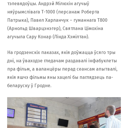
тэлевядоўцы. Андрэй Мілюхін агучыў
няўрымслівага Т-1000 (персанаж Роберта
Патрыка), Павел Харланчук – гуманнага Т800
(Арнольд Шварцэнэгер), Святлана Цімохіна
агучыла Сару Конар (Лінда Хэмілтан).
На гродзенскіх паказах, якія доўжацца ўсяго тры
дні, на ўваходзе гледачам раздавалі інфабуклеты
пра фільм, а валанцёры перад сеансам апытвалі,
якія яшчэ фільмы яны хацелі бы паглядзець па-
беларуску ў Гродне.