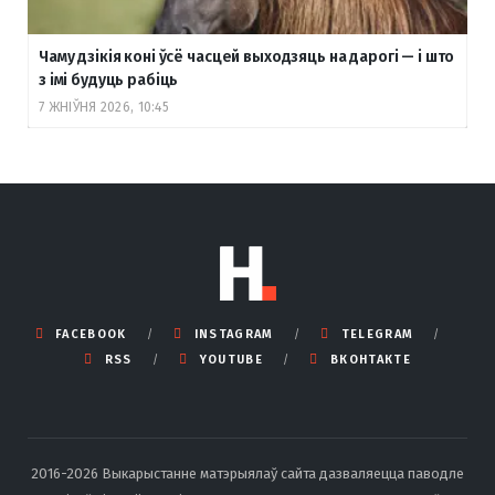
Чаму дзікія коні ўсё часцей выходзяць на дарогі — і што
з імі будуць рабіць
7 ЖНІЎНЯ 2026, 10:45
FACEBOOK
INSTAGRAM
TELEGRAM
RSS
YOUTUBE
ВКОНТАКТЕ
2016-2026 Выкарыстанне матэрыялаў сайта дазваляецца паводле