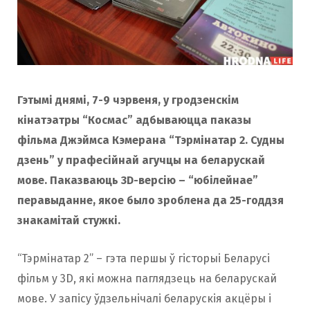
Гэтымі днямі, 7-9 чэрвеня, у гродзенскім
кінатэатры “Космас” адбываюцца паказы
фільма Джэймса Кэмерана “Тэрмінатар 2. Судны
дзень” у прафесійнай агучцы на беларускай
мове. Паказваюць 3D-версію – “юбілейнае”
перавыданне
, якое было зроблена да 25-годдзя
знакамітай стужкі.
“Тэрмінатар 2” – гэта першы ў гісторыі Беларусі
фільм у 3D, які можна паглядзець на беларускай
мове. У запісу ўдзельнічалі беларускія акцёры і