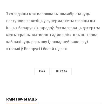
З сярэдзіны мая валошкавы пламбір стануць
паступова завозіць у супермаркеты сталіцы ды
іншых беларускіх гарадоў. Экспартаваць дэсерт за
межы краіны вытворцы адмовіліся прынцыпова,
каб пакінуць разынку (дакладней валошку)
«толькі ў Беларусі і болей нідзе».
ЕЖА
ЦІКАВА
РАІМ ПАЧЫТАЦЬ