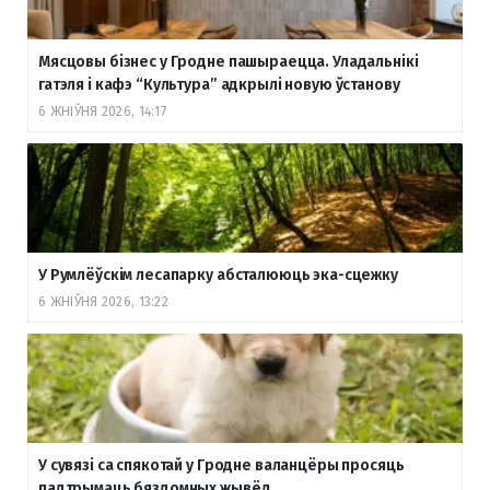
Мясцовы бізнес у Гродне пашыраецца. Уладальнікі
гатэля і кафэ “Культура” адкрылі новую ўстанову
6 ЖНІЎНЯ 2026, 14:17
У Румлёўскім лесапарку абсталююць эка-сцежку
6 ЖНІЎНЯ 2026, 13:22
У сувязі са спякотай у Гродне валанцёры просяць
падтрымаць бяздомных жывёл