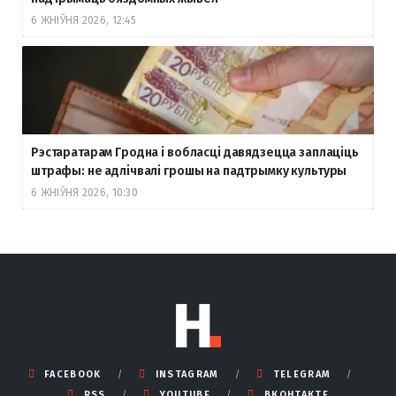
6 ЖНІЎНЯ 2026, 12:45
Рэстаратарам Гродна і вобласці давядзецца заплаціць
штрафы: не адлічвалі грошы на падтрымку культуры
6 ЖНІЎНЯ 2026, 10:30
FACEBOOK
INSTAGRAM
TELEGRAM
RSS
YOUTUBE
ВКОНТАКТЕ