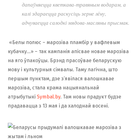
дапаўняецца кветкава-травяным водарам, а
калі здараецца раскусіць зерне лёну,
адчуваецца салодкі мядова-масляны прысмак.
«Белы полюс – марозіва пламбір у вафлевым
кубачку…» – так кампанія апісвае новае марозіва
на яго ўпакоўцы. Брэнд прасоўвае беларускую
мову і культурныя сімвалы. Таму лагічна, што
першым пунктам, дзе з’явілася валошкавае
марозіва, стала крама нацыянальнай
атрыбутыкі
Symbal.by
. Там новы прадукт будзе
прадавацца з 13 мая і да халоднай восені.