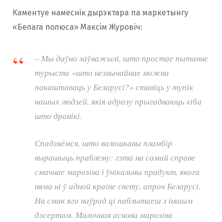
Каментуе намеснік дырэктара па маркетынгу
«Белага полюса» Максім Журовіч:
– Мы даўно заўважылі, што простае пытанне
турыста «што незвычайнае можна
пакаштаваць у Беларусі?» ставіць у тупік
нашых людзей, якія адразу прыгадваюць хіба
што дранікі.
Спадзяёмся, што валошкавы пламбір
вырашыць праблему: гэта на самай справе
смачнае марозіва і ўнікальны прадукт, якога
няма ні ў адной краіне свету, апроч Беларусі.
На смак яго наўрад ці паблытаеш з іншым
дэсертам. Малочная аснова марозіва