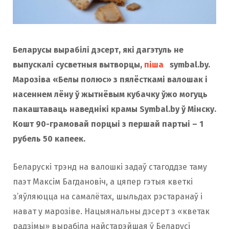
Беларусы вырабілі дэсерт, які дагэтуль не
выпускалі сусветныя вытворцы,
піша
symbal.by.
Марозіва «Белы полюс» з пялёсткамі валошак і
насеннем лёну ў жытнёвым кубачку ўжо могуць
пакаштаваць наведнікі крамы Symbal.by ў Мінску.
Кошт 90-грамовай порцыі з першай партыі – 1
рубель 50 капеек.
Беларускі трэнд на валошкі задаў стагоддзе таму
паэт Максім Багдановіч, а цяпер гэтыя кветкі
з’яўляюцца на самалётах, шыльдах рэстаранаў і
нават у марозіве. Нацыянальны дэсерт з «кветак
радзімы» вырабіла найстарэйшая ў Беларусі