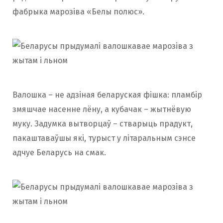
фабрыка марозіва «Белы полюс».
Валошка – не адзіная беларуская фішка: пламбір
змяшчае насенне лёну, а кубачак – жытнёвую
муку. Задумка вытворцаў – стварыць прадукт,
пакаштаваўшы які, турыст у літаральным сэнсе
адчуе Беларусь на смак.