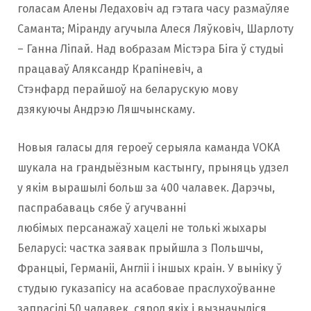
голасам Алены Ледаховіч ад гэтага часу размаўляе
Саманта; Міранду агучыла Алеся Ляўковіч, Шарлоту
– Ганна Ліпай. Над вобразам Містэра Біга ў студыі
працаваў Аляксандр Крапіневіч, а
Стэнфард перайшоў на беларускую мову
дзякуючы Андрэю Ляшчынскаму.
Новыя галасы для героеў серыяла каманда VOKA
шукала на грандыёзным кастынгу, прыняць удзел
у якім вырашылі больш за 400 чалавек. Дарэчы,
паспрабаваць сябе ў агучванні
любімых персанажаў хацелі не толькі жыхары
Беларусі: частка заявак прыйшла з Польшчы,
Францыі, Германіі, Англіі і іншых краін. У выніку ў
студыю гуказапісу на асабовае праслухоўванне
запрасілі 50 чалавек, сярод якіх і вызначыліся