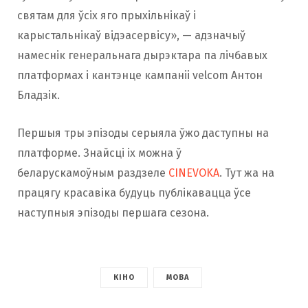
святам для ўсіх яго прыхільнікаў і
карыстальнікаў відэасервісу», — адзначыў
намеснік генеральнага дырэктара па лічбавых
платформах і кантэнце кампаніі velcom Антон
Бладзік.
Першыя тры эпізоды серыяла ўжо даступны на
платформе. Знайсці іх можна ў
беларускамоўным раздзеле
CINEVOKA
. Тут жа на
працягу красавіка будуць публікавацца ўсе
наступныя эпізоды першага сезона.
КІНО
МОВА