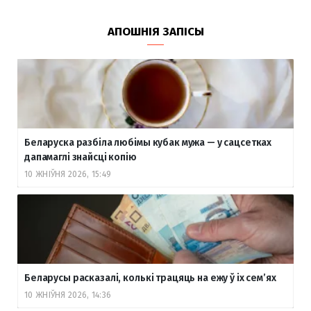
АПОШНІЯ ЗАПІСЫ
Беларуска разбіла любімы кубак мужа — у сацсетках
дапамаглі знайсці копію
10 ЖНІЎНЯ 2026, 15:49
Беларусы расказалі, колькі трацяць на ежу ў іх сем’ях
10 ЖНІЎНЯ 2026, 14:36