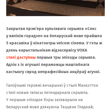
Закрытая прэм’ера культавага серыяла «Секс
у вялікім горадзе» на беларускай мове прайшла
5 красавіка ў кінатэатры velcom cinema. У гэты ж
дзень карыстальнікам відэасервісу VOKA
сталі даступны
першыя тры эпізоды серыяла
.
Адзін з іх агучылі пераможцы маштабнага
кастынгу
сярод непрафесійных акцёраў агучкі.
Галоўнымі героямі вечарынкі ў стылі Манхэттэн
сталі новыя галасы легендарнага серыяла.
У першым эпізодзе Кэры загаварыла на
беларускай мове дзякуючы Таццяне Гладкай;