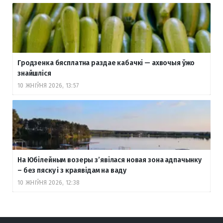
Гродзенка бясплатна раздае кабачкі — ахвочыя ўжо
знайшліся
10 ЖНІЎНЯ 2026, 13:57
На Юбілейным возеры з’явілася новая зона адпачынку
– без пяску і з краявідам на ваду
10 ЖНІЎНЯ 2026, 12:38