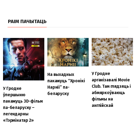
РАІМ ПАЧЫТАЦЬ
У Гродне
На выхадных
арганізавалі Movie
пакажуць “Хронікі
Club. Там глядзяць і
Нарніі” па-
У Гродне
абмяркоўваюць
беларуску
ўпершыню
фільмы на
пакажуць 3D-фільм
англійскай
па-беларуску –
легендарны
«Тэрмінатар 2»