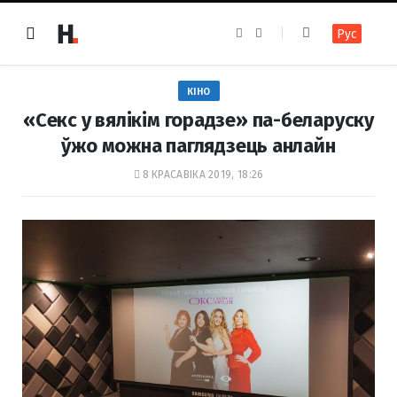
F
I
Рус
a
n
c
s
e
t
b
a
o
g
КІНО
o
r
k
a
«Секс у вялікім горадзе» па-беларуску
m
ўжо можна паглядзець анлайн
8 КРАСАВІКА 2019, 18:26