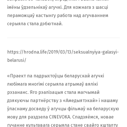
імёны ўдзельнікаў агучкі. Для кожнага з шасці
пераможцаў кастынгу работа над агучваннем
серыяла стала дэбютнай.
https://hrodna.life/2019/03/13/seksualnyiya-galasyi-
belarusi/
«Праект па падрыхтоўцы беларускай агучкі
любімага многімі серыяла атрымаў вялікі
рэзананс. Яго рэалізацыя стала магчымай
дзякуючы партнёрству з «Амедыятэкай» і нашаму
ўласнаму досведу ў агучцы фільмаў на беларускую
мову для раздзела CINEVOKA. Спадзяёмся, новае
гучанне культавага серыяла стане свайго кшталту