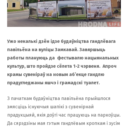
Ужо некалькі дзён ідзе будаўніцтва гандлёвага
павільёна на вуліцы Замкавай. Завяршыць
работы плануюць да фестывалю нацыянальных
культур, што пройдзе сёлета 1-2 чэрвеня. Апроч
крамы сувеніраў на новым аб’екце гандлю
прадугледжаны яшчэ і грамадскі туалет.
З пачаткам будаўніцтва павільёна прыйшлося
змясціць існуючыя шапікі з сувенірнай
прадукцыяй, якія доўгі час працуюць на паркоўцы.
Да сярэдзіны мая гэтым гандлёвым кропкам і зусім