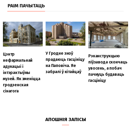
РАІМ ПАЧЫТАЦЬ
У Гродне зноў
Цэнтр
Рэканструкцыю
прадаюць гасцініцу
нефармальнай
піўзавода скончаць
на Паповіча. Яе
адукацыі і
увосень, а побач
забралі ў кітайцаў
інтэрактыўны
пачнуць будаваць
музей. Як зменіцца
гасцініцу
гродзенская
сінагога
АПОШНІЯ ЗАПІСЫ