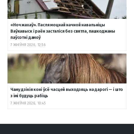
«Ноч жахаў». Пасля моцнай начной навальніцы
Ваўкавыск і раён засталіся без святла, пашкоджаны
паўсотні дамоў
7 ЖНІЎНЯ 2026, 12:56
Чаму дзікія коні ўсё часцей выходзяць на дарогі — і што
з імі будуць рабіць
7 ЖНІЎНЯ 2026, 10:45