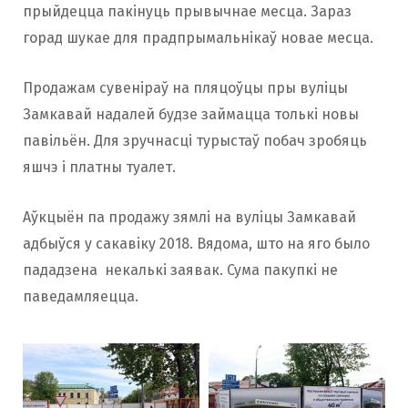
прыйдецца пакінуць прывычнае месца. Зараз
горад шукае для прадпрымальнікаў новае месца.
Продажам сувеніраў на пляцоўцы пры вуліцы
Замкавай надалей будзе займацца толькі новы
павільён. Для зручнасці турыстаў побач зробяць
яшчэ і платны туалет.
Аўкцыён па продажу зямлі на вуліцы Замкавай
адбыўся у сакавіку 2018. Вядома, што на яго было
пададзена некалькі заявак. Сума пакупкі не
паведамляецца.