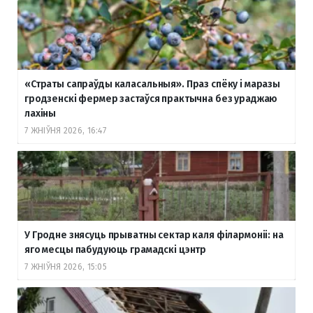
«Страты сапраўды каласальныя». Праз спёку і маразы
гродзенскі фермер застаўся практычна без ураджаю
лахіны
7 ЖНІЎНЯ 2026, 16:47
У Гродне знясуць прыватны сектар каля філармоніі: на
яго месцы пабудуюць грамадскі цэнтр
7 ЖНІЎНЯ 2026, 15:05