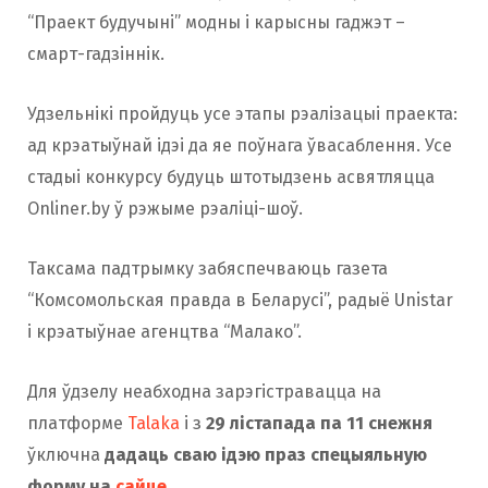
“Праект будучыні” модны і карысны гаджэт –
смарт-гадзіннік.
Удзельнікі пройдуць усе этапы рэалізацыі праекта:
ад крэатыўнай ідэі да яе поўнага ўвасаблення.
Усе
стадыі конкурсу будуць штотыдзень асвятляцца
Onliner.by ў рэжыме рэаліці-шоў.
Таксама падтрымку забяспечваюць газета
“Комсомольская правда в Беларусі”, радыё Unistar
і крэатыўнае агенцтва “Малако”.
Для ўдзелу неабходна зарэгістравацца на
платформе
Talaka
і з
29 лістапада па 11 снежня
ўключна
дадаць сваю ідэю праз спецыяльную
форму на
сайце
.