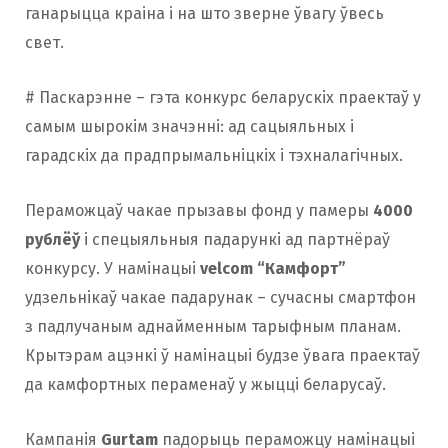
ганарыцца краіна і на што зверне ўвагу ўвесь
свет.
# Паскарэнне – гэта конкурс беларускіх праектаў у
самым шырокім значэнні: ад сацыяльных і
гарадскіх да прадпрымальніцкіх і тэхналагічных.
Пераможцаў чакае прызавы фонд у памеры
4000
рублёў
і спецыяльныя падарункі ад партнёраў
конкурсу.
У намінацыі
velcom “Камфорт”
удзельнікаў чакае падарунак – сучасны смартфон
з падлучаным аднайменным тарыфным планам.
Крытэрам ацэнкі ў намінацыі будзе ўвага праектаў
да камфортных пераменаў у жыцці беларусаў.
Кампанія
Gurtam
падорыць пераможцу намінацыі