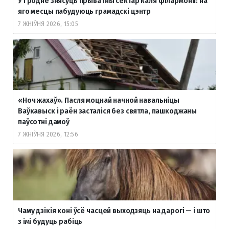
У Гродне знясуць прыватны сектар каля філармоніі: на
яго месцы пабудуюць грамадскі цэнтр
7 ЖНІЎНЯ 2026, 15:05
«Ноч жахаў». Пасля моцнай начной навальніцы
Ваўкавыск і раён засталіся без святла, пашкоджаны
паўсотні дамоў
7 ЖНІЎНЯ 2026, 12:56
Чаму дзікія коні ўсё часцей выходзяць на дарогі — і што
з імі будуць рабіць