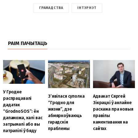
ГРАМАДСТВА
ІНТЭРНЭТ
РАІМ ПАЧЫТАЦЬ
У Гродне
З’явілася суполка
Адвакат Сяргей
распрацавалі
“Гродно для
Зікрацкі ў анлайне
дадатак
жизни”, дзе
раскажа пра новыя
“GrodnoSOS”: ён
абмяркоўваюць
правілы
дапаможа, калі вас
гарадскія
каментавання на
затрымалі або вы
праблемы
сайтах
патрапілі ў бяду