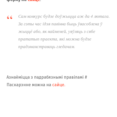
Сам конкурс будзе доўжыцца аж да 4 лютага.
За гэты час ідэя павінна быць ўвасоблена ў
жыццё або, як найменей, уяўляць з сябе
прататып праекта, які можна будзе
прадэманстраваць гледачам.
Азнаёміцца ​​з падрабязнымі правіламі #
Паскарэнне можна на
сайце.