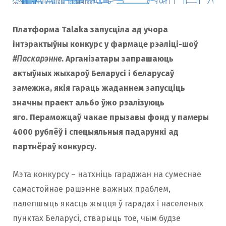
Платформа Talaka запусціла ад учора
інтэрактыўны конкурс у фармаце рэаліці-шоў
#Паскарэнне
.
Арганізатары запрашаюць
актыўных жыхароў Беларусі і беларусаў
замежжа, якія гараць жаданнем запусціць
значны праект альбо ўжо рэалізуюць
яго.
Пераможцаў чакае прызавы фонд у памеры
4000 рублёў і спецыяльныя падарункі ад
партнёраў конкурсу.
Мэта конкурсу – натхніць гараджан на сумеснае
самастойнае рашэнне важных праблем,
палепшыць якасць жыцця ў гарадах і населеных
пунктах Беларусі, стварыць тое, чым будзе