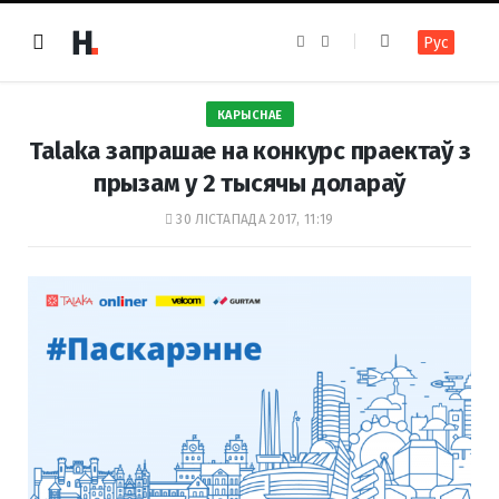
F
I
Рус
a
n
c
s
e
t
b
a
o
g
КАРЫСНАЕ
o
r
k
a
Talaka запрашае на конкурс праектаў з
m
прызам у 2 тысячы долараў
30 ЛІСТАПАДА 2017, 11:19