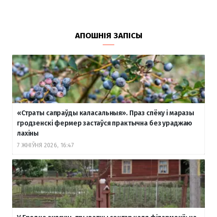
АПОШНІЯ ЗАПІСЫ
«Страты сапраўды каласальныя». Праз спёку і маразы
гродзенскі фермер застаўся практычна без ураджаю
лахіны
7 ЖНІЎНЯ 2026, 16:47