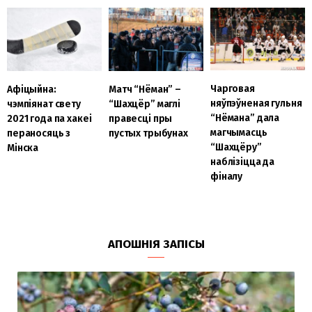
Чарговая
Афіцыйна:
Матч “Нёман” –
няўпэўненая гульня
чэмпіянат свету
“Шахцёр” маглі
“Нёмана” дала
2021 года па хакеі
правесці пры
магчымасць
пераносяць з
пустых трыбунах
“Шахцёру”
Мінска
наблізіцца да
фіналу
АПОШНІЯ ЗАПІСЫ