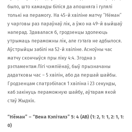
было, што каманды біліся да апошняга і гулялі
толькі на перамогу. На 45-й хвіліне матчу “Нёман”
у чарговы раз параўнаў лiк, а ўжо на 49-й выйшаў
наперад. Здавалася б, гродзенцы здолеюць
утрымаць пераможны лiк, але гэтага не адбылося.
Аўстрыйцы забiлі на 52-й хвіліне. Асноўны час
матчу скончыўся пры ліку 4:4. Згодна з
рэгламентам Лігі чэмпіёнаў, быў прызначаны
дадатковы час – 5 хвілін, або да першай шайбы.
Гродзенцам спатрэбілася 1 хвіліна і 23 секунды,
каб закінуць пераможную шайбу, аўтарам якой
стаў Жыдкіх.
“Нёман” – “Вена Кэпіталз” 5: 4 (АВ) (1: 2, 1: 1, 2: 1, 1:
0)