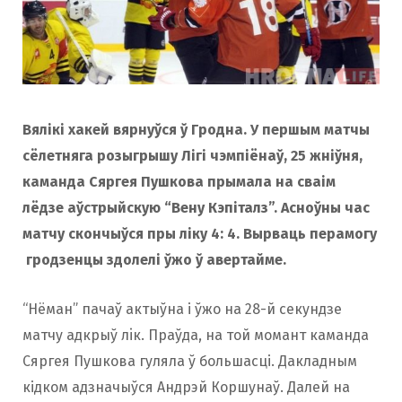
Вялікі хакей вярнуўся ў Гродна. У першым матчы
сёлетняга розыгрышу Лігі чэмпіёнаў, 25 жніўня,
каманда Сяргея Пушкова прымала на сваім
лёдзе аўстрыйскую “Вену Кэпіталз”. Асноўны час
матчу скончыўся пры ліку 4: 4. Вырваць перамогу
гродзенцы здолелі
ўжо ў авертайме.
“Нёман” пачаў актыўна і ўжо на 28-й секундзе
матчу адкрыў лiк. Праўда, на той момант каманда
Сяргея Пушкова гуляла ў большасці. Дакладным
кідком адзначыўся Андрэй Коршунаў. Далей на