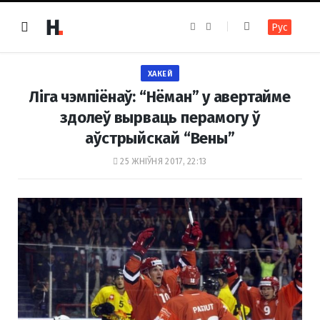
F
I
Рус
a
n
c
s
e
t
b
a
o
g
ХАКЕЙ
o
r
k
a
Ліга чэмпіёнаў: “Нёман” у авертайме
m
здолеў вырваць перамогу ў
аўстрыйскай “Вены”
25 ЖНІЎНЯ 2017, 22:13