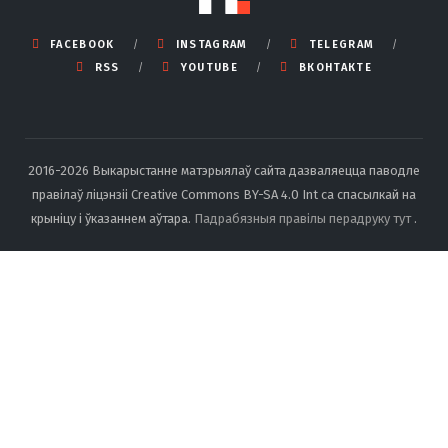
FACEBOOK
INSTAGRAM
TELEGRAM
RSS
YOUTUBE
ВКОНТАКТЕ
2016-2026 Выкарыстанне матэрыялаў сайта дазваляецца паводле
правілаў ліцэнзіі Creative Commons BY-SA 4.0 Int са спасылкай на
крыніцу і ўказаннем аўтара.
Падрабязныя правілы перадруку тут
.