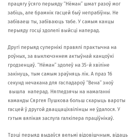
працягу ўсяго перыяду “Нёман” шмат разоў мог
забiць, але брамнік гасцей быў непрабіўны. Не
забіваеш ты, забіваюць табе. У самым канцы
перыяду госці здолелі выйсці наперад.
Другі перыяд супернікі правялі практычна на
роўных, за выключэннем актыўнай канцоўкі
гродзенцаў. “Нёман” здолеў на 35-й хвiлiне
закінуць, тым самым зраўняць лік. А праз 16
секунд нечакана для гаспадароў “Вена” зноў
вышла наперад. Нягледзячы на намаганні
каманды Сяргея Пушкова больш скарыць вароты
гасцей ў другой дваццаціхвілінцы не ўдалося. У
гэтым вялікая заслуга галкіпера праціўнікаў.
Трэці перыяд выдаўся вельмі відовішчным, відаць