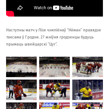
Наступны матч у Лізе чэмпіёнаў “Нёман” правядзе
таксама ў Гродне. 27 жніўня гродзенцы будуць
прымаць швейцарскі “Цуг”.