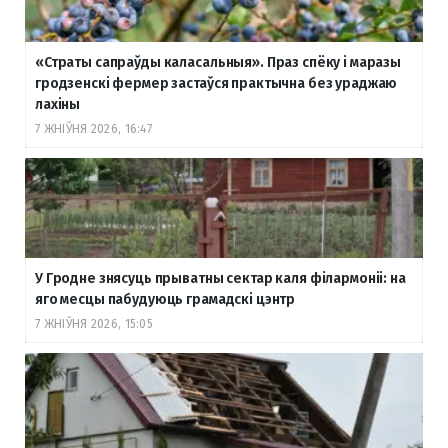
«Страты сапраўды каласальныя». Праз спёку і маразы
гродзенскі фермер застаўся практычна без ураджаю
лахіны
7 ЖНІЎНЯ 2026, 16:47
У Гродне знясуць прыватны сектар каля філармоніі: на
яго месцы пабудуюць грамадскі цэнтр
7 ЖНІЎНЯ 2026, 15:05