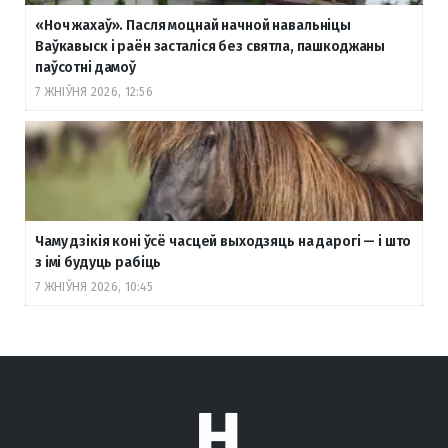
«Ноч жахаў». Пасля моцнай начной навальніцы
Ваўкавыск і раён засталіся без святла, пашкоджаны
паўсотні дамоў
7 ЖНІЎНЯ 2026, 12:56
Чаму дзікія коні ўсё часцей выходзяць на дарогі — і што
з імі будуць рабіць
7 ЖНІЎНЯ 2026, 10:45