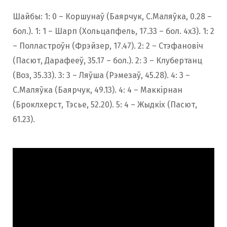
Шайбы: 1: 0 – Коршунаў (Баярчук, С.Маляўка, 0.28 –
бол.). 1: 1 – Шарп (Хольцапфель, 17.33 – бол. 4х3). 1: 2
– Полластроўн (Фрэйзер, 17.47). 2: 2 – Стэфановіч
(Пасют, Дарафееў, 35.17 – бол.). 2: 3 – Клубертанц
(Воз, 35.33). 3: 3 – Ляўша (Рэмезаў, 45.28). 4: 3 –
С.Маляўка (Баярчук, 49.13). 4: 4 – Маккiрнан
(Броклхерст, Тэсье, 52.20). 5: 4 – Жыдкіх (Пасют,
61.23).