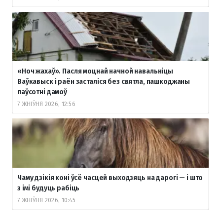
«Ноч жахаў». Пасля моцнай начной навальніцы
Ваўкавыск і раён засталіся без святла, пашкоджаны
паўсотні дамоў
7 ЖНІЎНЯ 2026, 12:56
Чаму дзікія коні ўсё часцей выходзяць на дарогі — і што
з імі будуць рабіць
7 ЖНІЎНЯ 2026, 10:45