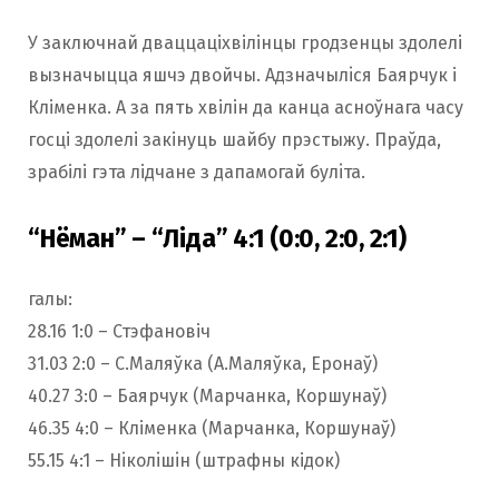
У заключнай дваццаціхвілінцы гродзенцы здолелі
вызначыцца яшчэ двойчы. Адзначылiся Баярчук і
Кліменка. А за пять хвілін да канца асноўнага часу
госці здолелі закінуць шайбу прэстыжу. Праўда,
зрабілі гэта лідчане з дапамогай булiта.
“Нёман” – “Ліда” 4:1 (0:0, 2:0, 2:1)
галы:
28.16 1:0 – Стэфановіч
31.03 2:0 – С.Маляўка (А.Маляўка, Еронаў)
40.27 3:0 – Баярчук (Марчанка, Коршунаў)
46.35 4:0 – Кліменка (Марчанка, Коршунаў)
55.15 4:1 – Нiколiшiн (штрафны кідок)