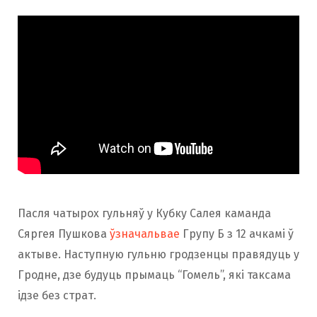
Пасля чатырох гульняў у Кубку Салея каманда
Сяргея Пушкова
ўзначальвае
Групу Б з 12 ачкамі ў
актыве. Наступную гульню гродзенцы правядуць у
Гродне, дзе будуць прымаць “Гомель”, які таксама
ідзе без страт.