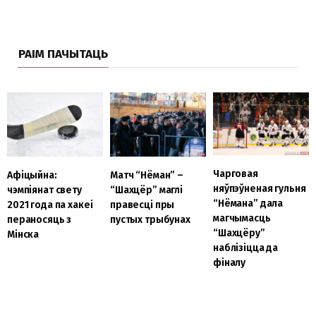
РАІМ ПАЧЫТАЦЬ
Чарговая
Афіцыйна:
Матч “Нёман” –
няўпэўненая гульня
чэмпіянат свету
“Шахцёр” маглі
“Нёмана” дала
2021 года па хакеі
правесці пры
магчымасць
пераносяць з
пустых трыбунах
“Шахцёру”
Мінска
наблізіцца да
фіналу