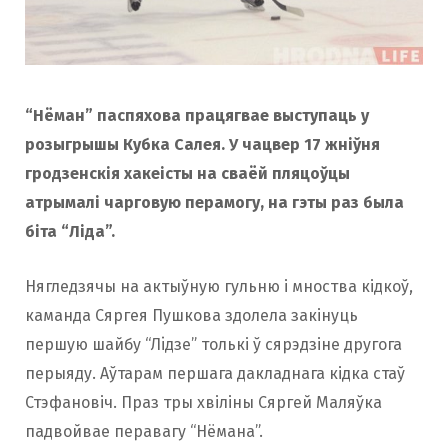
“Нёман” паспяхова працягвае выступаць у
розыгрышы Кубка Салея. У чацвер 17 жніўня
гродзенскія хакеісты на сваёй пляцоўцы
атрымалі чарговую перамогу, на гэты раз была
біта “Ліда”.
Нягледзячы на ​​актыўную гульню і мноства кідкоў,
каманда Сяргея Пушкова здолела закінуць
першую шайбу “Лiдзе” толькі ў сярэдзіне другога
перыяду. Аўтарам першага дакладнага кідка стаў
Стэфановіч. Праз тры хвіліны Сяргей Маляўка
падвойвае перавагу “Нёмана”.