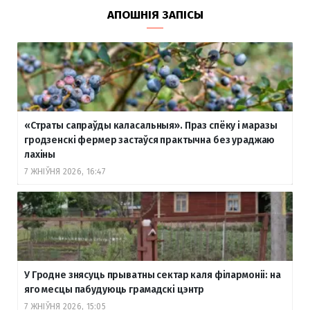
АПОШНІЯ ЗАПІСЫ
«Страты сапраўды каласальныя». Праз спёку і маразы
гродзенскі фермер застаўся практычна без ураджаю
лахіны
7 ЖНІЎНЯ 2026, 16:47
У Гродне знясуць прыватны сектар каля філармоніі: на
яго месцы пабудуюць грамадскі цэнтр
7 ЖНІЎНЯ 2026, 15:05