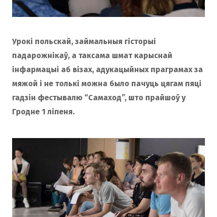
Урокі польскай, займальныя гісторыі
падарожнікаў, а таксама шмат карыснай
інфармацыі аб візах, адукацыйных праграмах за
мяжой і не толькі можна было пачуць цягам пяці
гадзін фестывалю “Самаход”, што прайшоў у
Гродне 1 ліпеня.