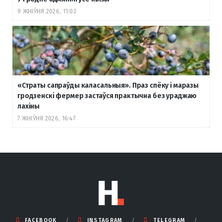
9 ЖНІЎНЯ 2026, 11:03
«Страты сапраўды каласальныя». Праз спёку і маразы
гродзенскі фермер застаўся практычна без ураджаю
лахіны
7 ЖНІЎНЯ 2026, 16:47
FACEBOOK
INSTAGRAM
TELEGRAM