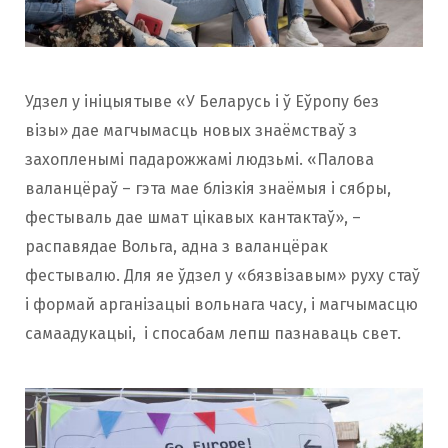
Удзел у ініцыятыве «У Беларусь і ў Еўропу без
візы» дае магчымасць новых знаёмстваў з
захопленымі падарожжамі людзьмі. «Палова
валанцёраў – гэта мае блізкія знаёмыя і сябры,
фестываль дае шмат цікавых кантактаў», –
распавядае Вольга, адна з валанцёрак
фестывалю. Для яе ўдзел у «бязвізавым» руху стаў
і формай арганізацыі вольнага часу, і магчымасцю
самаадукацыі, і спосабам лепш пазнаваць свет.