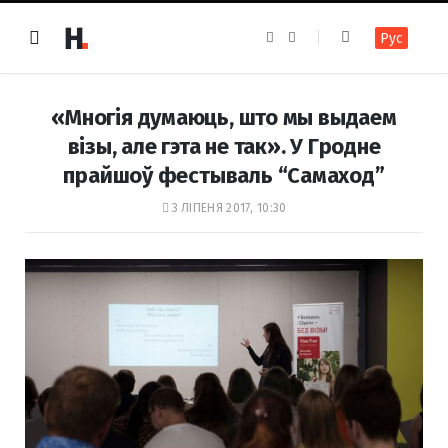
F
I
Рус
a
n
c
s
e
t
b
a
o
g
«Многія думаюць, што мы выдаем
o
r
k
a
візы, але гэта не так». У Гродне
m
прайшоў фестываль “Самаход”
3 ЛІПЕНЯ 2017, 10:30