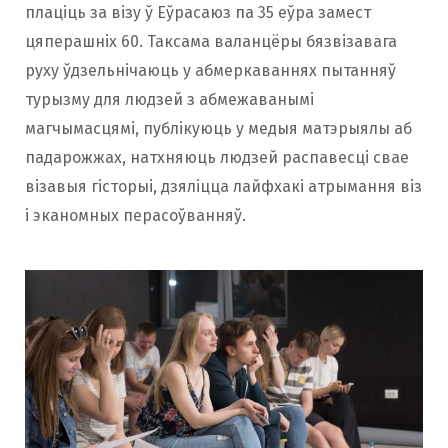
плаціць за візу ў Еўрасаюз па 35 еўра замест
цяперашніх 60. Таксама валанцёры бязвізавага
руху ўдзельнічаюць у абмеркаваннях пытанняў
турызму для людзей з абмежаванымі
магчымасцямі, публікуюць у медыя матэрыялы аб
падарожжах, натхняюць людзей распавесці свае
візавыя гісторыі, дзяліцца лайфхакі атрымання віз
і эканомных перасоўванняў.