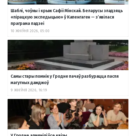
Шаблі, чоўны і крыж Сафіі Мінскай. Беларусы зладзяць
«пірацкую экспедыцыю» ў Капенгаген — з’явілася
праграма падзеі
10 ЖНІЎНЯ 2026, 05:00
Самы стары помнік у Гродне пачаў разбурацца пасля
магутных дажджоў
9 ЖНІЎНЯ 2026, 16:19
У Гродне адмянілі ўсе квізы