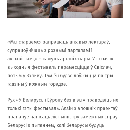
«Мы стараемся запрашаць цікавых лектараў,
супрацоўнічаць з рознымі парталамі і
актывістамі,» – кажуць арганізатары. У гэтыя ж
выходныя фестываль перамесціцца ў Свіслач,
потым у Зэльву. Там ён будзе доўжыцца па тры
гадзіны ў кожным горадзе.
Рух «У Беларусь і Еўропу без візы» праводзіць не
толькі гэты фестываль. Адзін з апошніх праектаў
прапануе напісаць ліст міністру замежных спраў
Беларусі з пытаннем, калі беларусы будуць