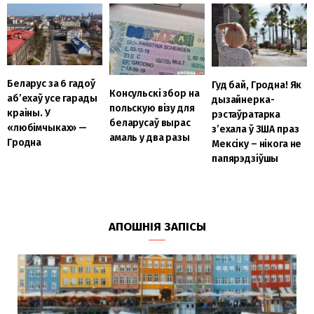
Беларус за 6 гадоў
Гуд бай, Гродна! Як
Консульскі збор на
аб’ехаў усе гарады
дызайнерка-
польскую візу для
краіны. У
рэстаўратарка
беларусаў вырас
«любімчыках» —
з’ехала ў ЗША праз
амаль у два разы
Гродна
Мексіку – нікога не
папярэдзіўшы
АПОШНІЯ ЗАПІСЫ