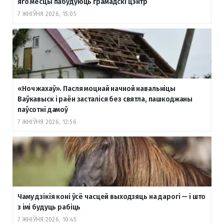
яго месцы пабудуюць грамадскі цэнтр
7 ЖНІЎНЯ 2026, 15:05
«Ноч жахаў». Пасля моцнай начной навальніцы
Ваўкавыск і раён засталіся без святла, пашкоджаны
паўсотні дамоў
7 ЖНІЎНЯ 2026, 12:56
Чаму дзікія коні ўсё часцей выходзяць на дарогі — і што
з імі будуць рабіць
7 ЖНІЎНЯ 2026, 10:45