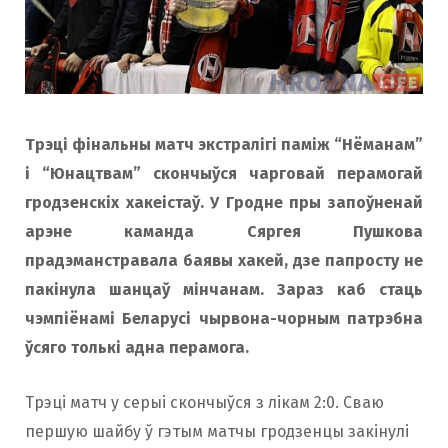
Трэці фінальны матч экстралігі паміж “Нёманам”
і “Юнацтвам” скончыўся чарговай перамогай
гродзенскіх хакеістаў. У Гродне пры запоўненай
арэне каманда Сяргея Пушкова
прадэманстравала баявы хакей, дзе папросту не
пакінула шанцаў мiнчанам. Зараз каб стаць
чэмпіёнамі Беларусi чырвона-чорным патрэбна
ўсяго толькі адна перамога.
Трэці матч у серыі скончыўся з лікам 2:0. Сваю
першую шайбу ў гэтым матчы гродзенцы закінулі