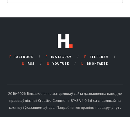
FACEBOOK
INSTAGRAM
TELEGRAM
RSS
YOUTUBE
ВКОНТАКТЕ
2016-2026 Выкарыстанне матэрыялаў сайта дазваляецца паводле
правілаў ліцэнзіі Creative Commons BY-SA 4.0 Int са спасылкай на
крыніцу і ўказаннем аўтара.
Падрабязныя правілы перадруку тут
.