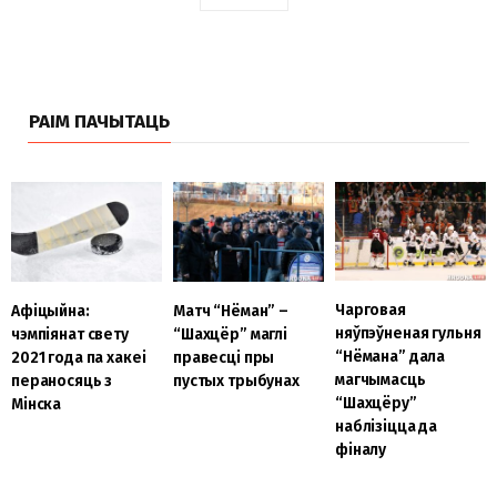
РАІМ ПАЧЫТАЦЬ
Чарговая
Афіцыйна:
Матч “Нёман” –
няўпэўненая гульня
чэмпіянат свету
“Шахцёр” маглі
“Нёмана” дала
2021 года па хакеі
правесці пры
магчымасць
пераносяць з
пустых трыбунах
“Шахцёру”
Мінска
наблізіцца да
фіналу