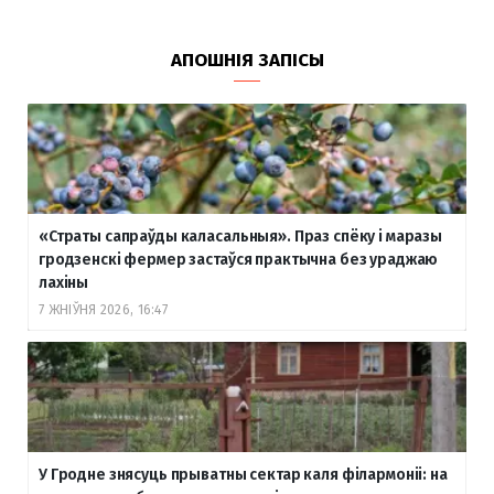
АПОШНІЯ ЗАПІСЫ
«Страты сапраўды каласальныя». Праз спёку і маразы
гродзенскі фермер застаўся практычна без ураджаю
лахіны
7 ЖНІЎНЯ 2026, 16:47
У Гродне знясуць прыватны сектар каля філармоніі: на