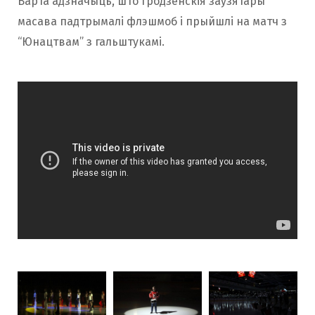
Варта адзначыць, што гродзенскія заўзятары
масава падтрымалі флэшмоб і прыйшлі на матч з
“Юнацтвам” з гальштукамі.