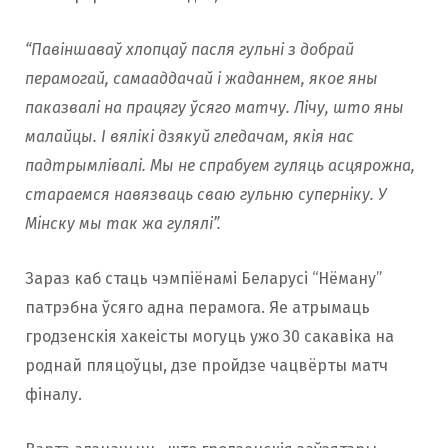
“Павіншаваў хлопцаў пасля гульні з добрай
перамогай, самааддачай і жаданнем, якое яны
паказвалі на працягу ўсяго матчу. Лічу, што яны
малайцы. І вялікі дзякуй гледачам, якія нас
падтрымлівалі. Мы не спрабуем гуляць асцярожна,
стараемся навязваць сваю гульню супернiку. У
Мiнску мы так жа гулялі”.
Зараз каб стаць чэмпіёнамі Беларусі “Нёману”
патрэбна ўсяго адна перамога. Яе атрымаць
гродзенскія хакеісты могуць ужо 30 сакавіка на
роднай пляцоўцы, дзе пройдзе чацвёрты матч
фіналу.