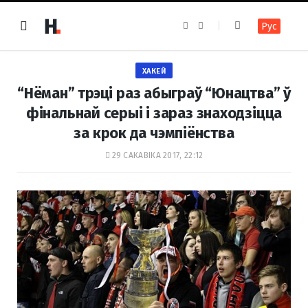
F
I
Рус
a
n
c
s
e
t
b
a
o
g
ХАКЕЙ
o
r
k
a
“Нёман” трэці раз абыграў “Юнацтва” ў
m
фінальнай серыi і зараз знаходзіцца
за крок да чэмпіёнства
29 САКАВІКА 2017, 22:12