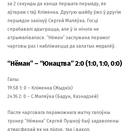
за 2 секунды да канца першага перыяду, яе
аўтарам стаў Кліменка. Другую шайбу ўжо ў другім
перыядзе закінуў Сяргей Маляўка. Госці
спрабавалі адыграцца, але ў іх нiчога не
атрымалiвалася. “Нёман” заслужана перамог
чарговы раз і набліжаецца да залатых медалёў.
“Нёман” – “Юнацтва” 2:0 (1:0, 1:0, 0:0)
Галы:
19.58 1: 0 – Кліменка (Жыдкіх)
24.16 2: 0 – С.Маляўка (Бадун, Казнадзей)
Пасля чарговага пераможнага матчу галоўны
трэнер “Нёмана” Сяргей Пушкоў быў задаволены
атмасферай як на лёдзе, так і вакол.