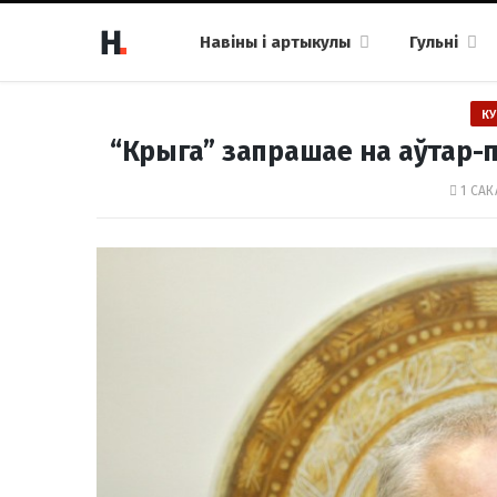
Навіны і артыкулы
Гульні
КУ
“Крыга” запрашае на аўтар-п
1 САК