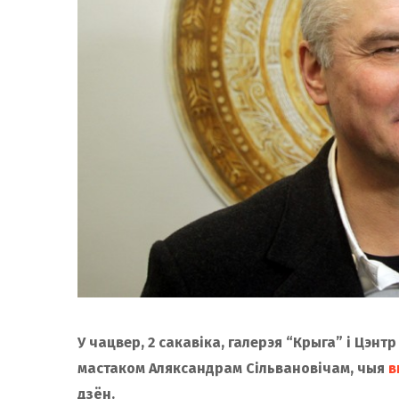
У чацвер, 2 сакавіка, галерэя “Крыга” і Цэн
мастаком Аляксандрам Сільвановічам, чыя
в
дзён.