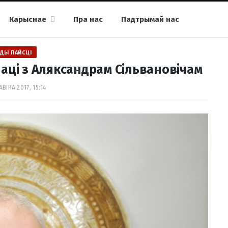
Карыснае
Пра нас
Падтрымай нас
ДЫ ПАЙСЦІ
аці з Аляксандрам Сільвановічам
АВІКА 2017, 15:14