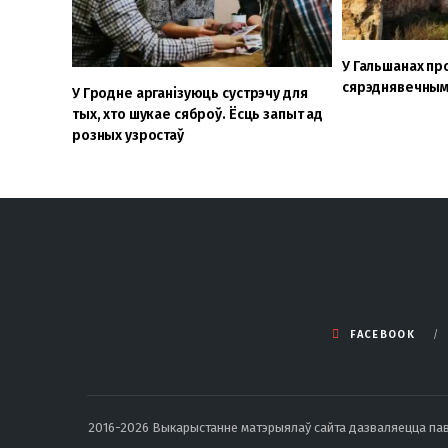
У Гальшанах пр
сярэднявечным
У Гродне арганізуюць сустрэчу для
тых, хто шукае сяброў. Ёсць запыт ад
розных узростаў
FACEBOOK
2016-2026 Выкарыстанне матэрыялаў сайта дазваляецца павод