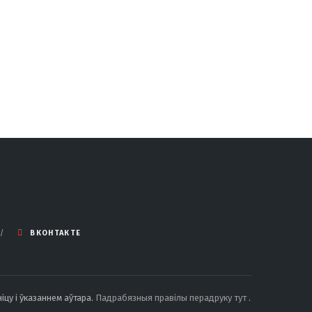
ВКОНТАКТЕ
іцу і ўказаннем аўтара.
Падрабязныя правілы перадруку тут
.