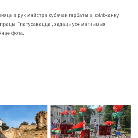
яць з рук майстра кубачак гарбаты ці філіжанку
працы, “патусавацца”, задаць усе магчымыя
ўнае фота.