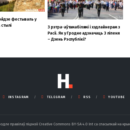
ойдзе фестываль у
 стылі
З рэтра-аўтамабілямі і хэдлайнерам з
Расіі. Як у Гродне адзначаць 3 ліпеня
– Дзень Рэспублікі?
INSTAGRAM
TELEGRAM
RSS
YOUTUBE
ле правілаў ліцэнзіі Creative Commons BY-SA 4.0 Int са спасылкай на крын