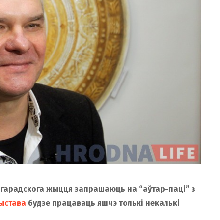
тр гарадскога жыцця запрашаюць на “аўтар-паці” з
ыстава
будзе працаваць яшчэ толькі некалькі