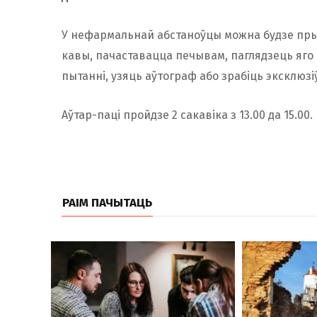
У нефармальнай абстаноўцы можна будзе прын
кавы, пачаставацца печывам, паглядзець яго 
пытанні, узяць аўтограф або зрабіць эксклюзі
Аўтар-паці пройдзе 2 сакавіка з 13.00 да 15.00.
РАІМ ПАЧЫТАЦЬ