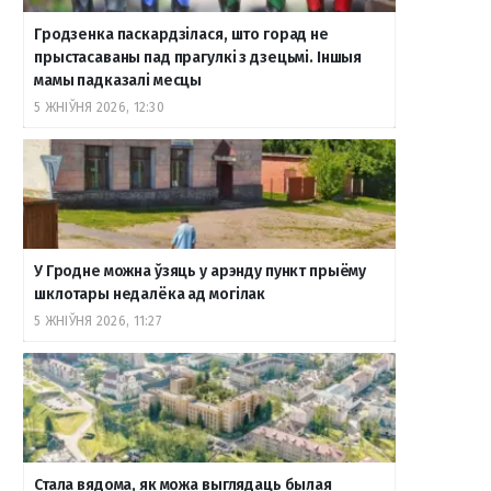
Гродзенка паскардзілася, што горад не
прыстасаваны пад прагулкі з дзецьмі. Іншыя
мамы падказалі месцы
5 ЖНІЎНЯ 2026, 12:30
У Гродне можна ўзяць у арэнду пункт прыёму
шклотары недалёка ад могілак
5 ЖНІЎНЯ 2026, 11:27
Стала вядома, як можа выглядаць былая