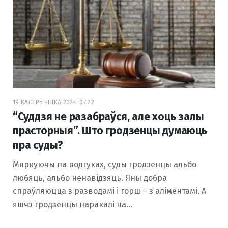
19 КАСТРЫЧНІКА 2024, 07:22
“Суддзя не разабраўся, але хоць залы
прасторныя”. Што гродзенцы думаюць
пра суды?
Мяркуючы па водгуках, суды гродзенцы альбо
любяць, альбо ненавідзяць. Яны добра
спраўляюцца з разводамі і горш – з аліментамі. А
яшчэ гродзенцы наракалі на…