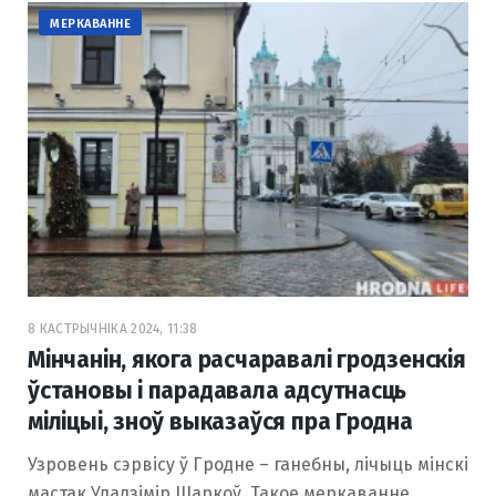
МЕРКАВАННЕ
8 КАСТРЫЧНІКА 2024, 11:38
Мінчанін, якога расчаравалі гродзенскія
ўстановы і парадавала адсутнасць
міліцыі, зноў выказаўся пра Гродна
Узровень сэрвісу ў Гродне – ганебны, лічыць мінскі
мастак Уладзімір Шаркоў. Такое меркаванне