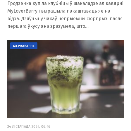
Гродзенка купіла клубніцы ў шакаладзе ад кавярні
MyLoverBerry і вырашыла пакаштаваць яе на
відэа. Дзяўчыну чакаў непрыемны сюрпрыз: пасля
першага ўкусу яна зразумела, што…
МЕРКАВАННЕ
24 ЛІСТАПАДА 2024, 06:46