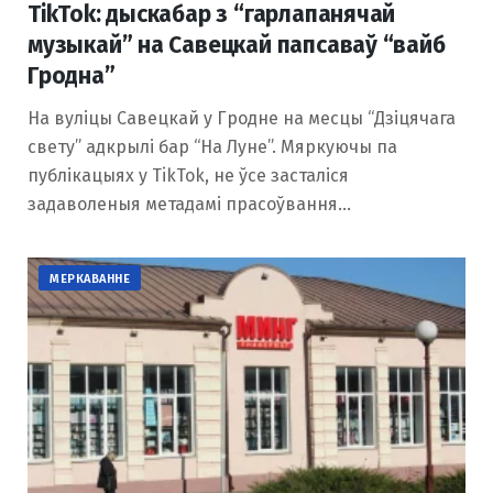
TikTok: дыскабар з “гарлапанячай
музыкай” на Савецкай папсаваў “вайб
Гродна”
На вуліцы Савецкай у Гродне на месцы “Дзіцячага
свету” адкрылі бар “На Луне”. Мяркуючы па
публікацыях у TikTok, не ўсе засталіся
задаволеныя метадамі прасоўвання…
МЕРКАВАННЕ