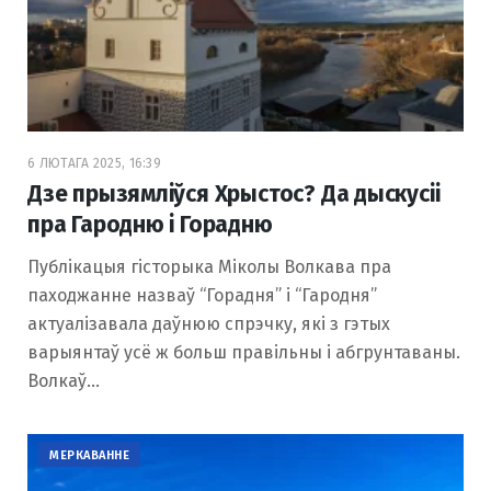
6 ЛЮТАГА 2025, 16:39
Дзе прызямліўся Хрыстос? Да дыскусіі
пра Гародню і Горадню
Публікацыя гісторыка Міколы Волкава пра
паходжанне назваў “Горадня” і “Гародня”
актуалізавала даўнюю спрэчку, які з гэтых
варыянтаў усё ж больш правільны і абгрунтаваны.
Волкаў…
МЕРКАВАННЕ