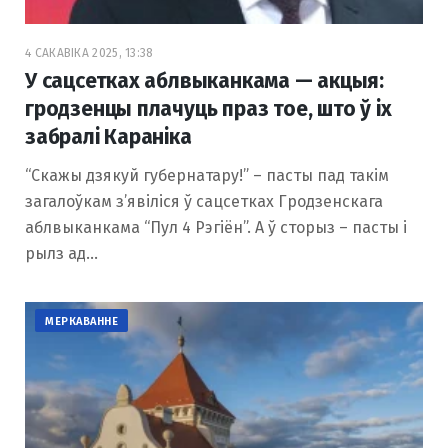
4 САКАВІКА 2025, 13:38
У сацсетках аблвыканкама — акцыя:
гродзенцы плачуць праз тое, што ў іх
забралі Караніка
“Скажы дзякуй губернатару!” – пасты пад такім
загалоўкам з’явіліся ў сацсетках Гродзенскага
аблвыканкама “Пул 4 Рэгіён”. А ў сторыз – пасты і
рылз ад…
МЕРКАВАННЕ