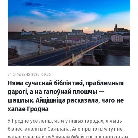
24 СТУДЗЕНЯ 2025, 09:25
Няма сучаснай бібліятэкі, праблемныя
дарогі, а на галоўнай плошчы —
шашлык. Айцішніца расказала, чаго не
хапае Гродна
У Гродне ўсё лепш, чым у іншых гарадах, лічыць
бізнес-аналітык Святлана. Але пры гэтым тут не
хапае сучаснай публічнай бібліятэкі з каворкінгам,