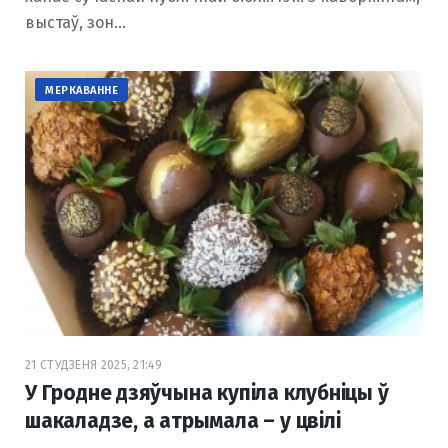
выстаў, зон…
МЕРКАВАННЕ
21 СТУДЗЕНЯ 2025, 21:49
У Гродне дзяўчына купіла клубніцы ў
шакаладзе, а атрымала – у цвілі