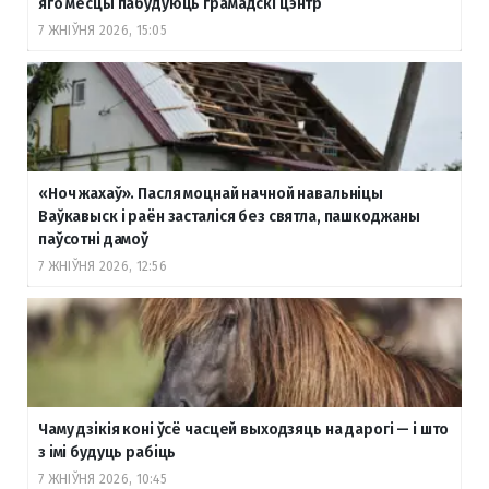
яго месцы пабудуюць грамадскі цэнтр
7 ЖНІЎНЯ 2026, 15:05
«Ноч жахаў». Пасля моцнай начной навальніцы
Ваўкавыск і раён засталіся без святла, пашкоджаны
паўсотні дамоў
7 ЖНІЎНЯ 2026, 12:56
Чаму дзікія коні ўсё часцей выходзяць на дарогі — і што
з імі будуць рабіць
7 ЖНІЎНЯ 2026, 10:45