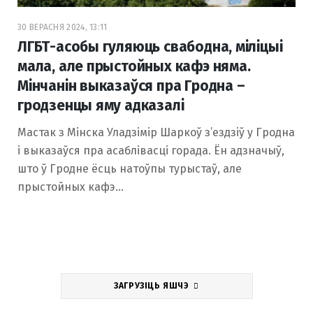
30 ВЕРАСНЯ 2024, 13:11
ЛГБТ-асобы гуляюць свабоднa, міліцыі
мала, але прыстойных кафэ няма.
Мінчанін выказаўся пра Гродна –
гродзенцы яму адказалі
Мастак з Мінска Уладзімір Шаркоў з’ездзіў у Гродна
і выказаўся пра асаблівасці горада. Ён адзначыў,
што ў Гродне ёсць натоўпы турыстаў, але
прыстойных кафэ…
ЗАГРУЗІЦЬ ЯШЧЭ