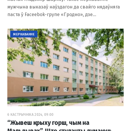
мужчына выказаў наўздагон да свайго нядаўняга
паста ў Faceebok-групе «Гродно», дзе…
МЕРКАВАННЕ
6 КАСТРЫЧНІКА 2024, 09:00
“Жывеш крыху горш, чым на
Мальдывах”. Што студэнты думаюць