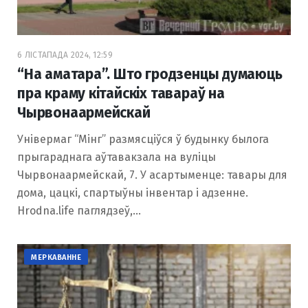
6 ЛІСТАПАДА 2024, 12:59
“На аматара”. Што гродзенцы думаюць
пра краму кітайскіх тавараў на
Чырвонаармейскай
Універмаг “Мінг” размясціўся ў будынку былога
прыгараднага аўтавакзала на вуліцы
Чырвонаармейскай, 7. У асартыменце: тавары для
дома, цацкі, спартыўны інвентар і адзенне.
Hrodna.life паглядзеў,…
МЕРКАВАННЕ