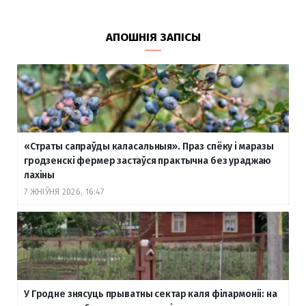
АПОШНІЯ ЗАПІСЫ
«Страты сапраўды каласальныя». Праз спёку і маразы
гродзенскі фермер застаўся практычна без ураджаю
лахіны
7 ЖНІЎНЯ 2026, 16:47
У Гродне знясуць прыватны сектар каля філармоніі: на