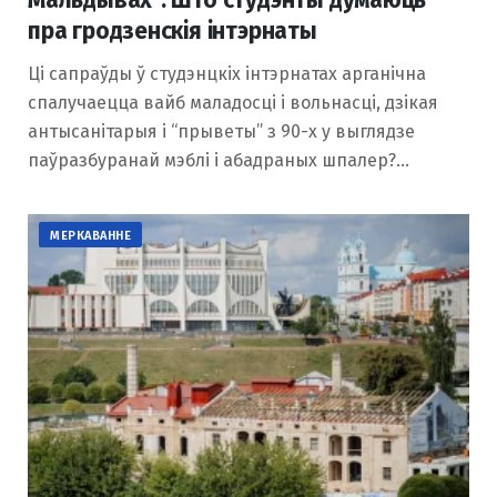
пра гродзенскія інтэрнаты
Ці сапраўды ў студэнцкіх інтэрнатах арганічна
спалучаецца вайб маладосці і вольнасці, дзікая
антысанітарыя і “прыветы” з 90-х у выглядзе
паўразбуранай мэблі і абадраных шпалер?…
МЕРКАВАННЕ