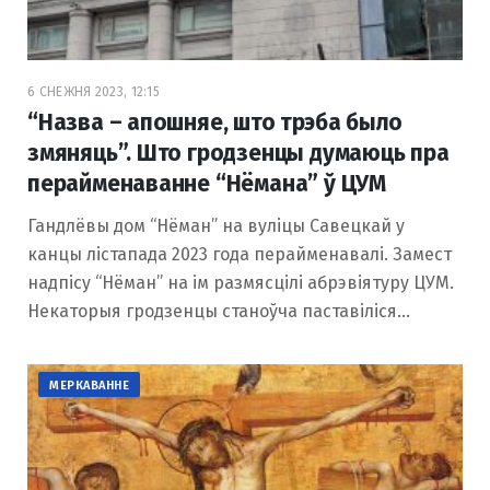
6 СНЕЖНЯ 2023, 12:15
“Назва – апошняе, што трэба было
змяняць”. Што гродзенцы думаюць пра
перайменаванне “Нёмана” ў ЦУМ
Гандлёвы дом “Нёман” на вуліцы Савецкай у
канцы лістапада 2023 года перайменавалі. Замест
надпісу “Нёман” на ім размясцілі абрэвіятуру ЦУМ.
Некаторыя гродзенцы станоўча паставіліся…
МЕРКАВАННЕ