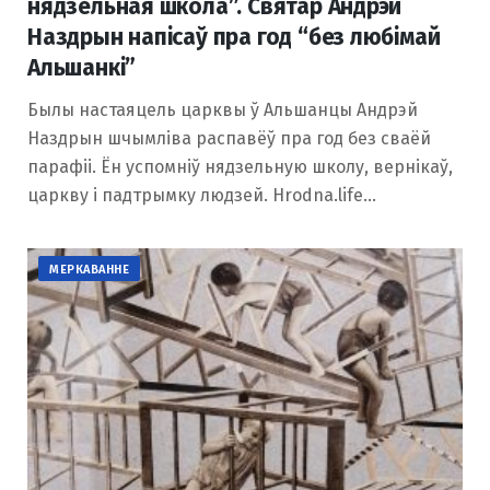
нядзельная школа”. Святар Андрэй
Наздрын напісаў пра год “без любімай
Альшанкі”
Былы настаяцель царквы ў Альшанцы Андрэй
Наздрын шчымліва распавёў пра год без сваёй
парафіі. Ён успомніў нядзельную школу, вернікаў,
царкву і падтрымку людзей. Hrodna.life…
МЕРКАВАННЕ