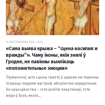
12 КАСТРЫЧНІКА 2023, 16:24
«Сама выява крыжа – “сцена насилия и
вражды”». Чаму іконы, якія знялі ў
Гродне, не павінны выклікаць
«положительные эмоции»
Тлумачэнні, што сцэны гвалту ў царкве не павінны
псаваць людзям настрой, абсалютна недарэчныя.
Бо хрысціянства – гэта рэлігія пакутнікаў, гэта
вера ў Бога, якога…