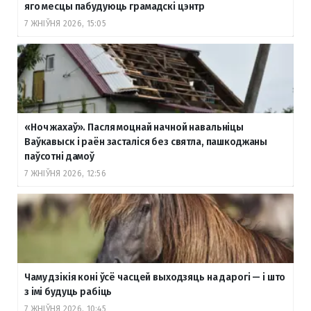
яго месцы пабудуюць грамадскі цэнтр
7 ЖНІЎНЯ 2026, 15:05
«Ноч жахаў». Пасля моцнай начной навальніцы
Ваўкавыск і раён засталіся без святла, пашкоджаны
паўсотні дамоў
7 ЖНІЎНЯ 2026, 12:56
Чаму дзікія коні ўсё часцей выходзяць на дарогі — і што
з імі будуць рабіць
7 ЖНІЎНЯ 2026, 10:45