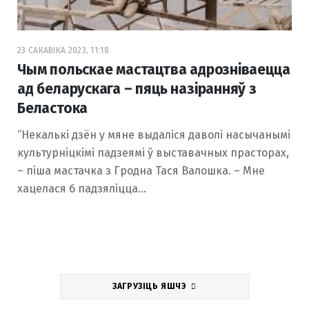
23 САКАВІКА 2023, 11:18
Чым польскае мастацтва адрозніваецца
ад беларускага – пяць назіранняў з
Беластока
“Некалькі дзён у мяне выдаліся даволі насычанымі
культурніцкімі падзеямі ў выставачных прасторах,
– піша мастачка з Гродна Тася Валошка. – Мне
хацелася б падзяліцца…
ЗАГРУЗІЦЬ ЯШЧЭ