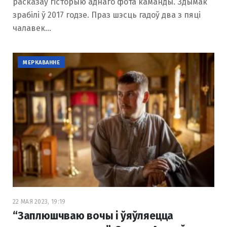
расказаў гісторыю аднаго фота каманды. Здымак
зрабілі ў 2017 годзе. Праз шэсць гадоў два з пяці
чалавек…
МЕРКАВАННЕ
22 МАЯ 2023, 19:19
“Заплюшчваю вочы і ўяўляецца