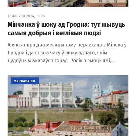
17 ЖНІЎНЯ 2024, 16:26
Мінчанка ў шоку ад Гродна: тут жывуць
самыя добрыя і ветлівыя людзі
Аляксандра два месяцы таму пераехала з Мінска ў
Гродна і да гэтага часу ў шоку ад таго, якім
цудоўным аказаўся горад. Ролік з эмоцыямі,…
МЕРКАВАННЕ