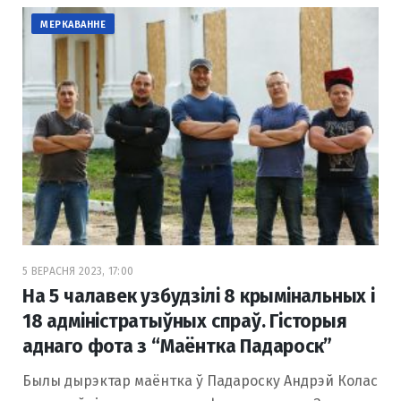
МЕРКАВАННЕ
5 ВЕРАСНЯ 2023, 17:00
На 5 чалавек узбудзілі 8 крымінальных і
18 адміністратыўных спраў. Гісторыя
аднаго фота з “Маёнтка Падароск”
Былы дырэктар маёнтка ў Падароску Андрэй Колас