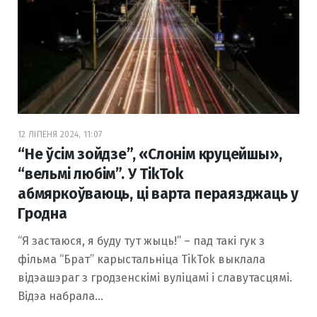
12 ЛІПЕНЯ 2024, 11:07
“Не ўсім зойдзе”, «Слонім круцейшы»,
“вельмі любім”. У TikTok
абмяркоўваюць, ці варта пераязджаць у
Гродна
“Я застаюся, я буду тут жыць!” – пад такі гук з
фільма “Брат” карыстальніца TikTok выклала
відэашэраг з гродзенскімі вуліцамі і славутасцямі.
Відэа набрала…