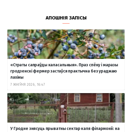
АПОШНІЯ ЗАПІСЫ
«Страты сапраўды каласальныя». Праз спёку і маразы
гродзенскі фермер застаўся практычна без ураджаю
лахіны
7 ЖНІЎНЯ 2026, 16:47
У Гродне знясуць прыватны сектар каля філармоніі: на