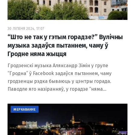
30 ЛІПЕНЯ 2024, 17:07
“Што не так у гэтым горадзе?” Вулічны
музыка задаўся пытаннем, чаму ў
Гродне няма жыцця
Гродзенскі музыка Аляксандр Зімін у групе
“Гродна” ў Facebook задаўся пытаннем, чаму
гродзенцы рэдка бываюць у цэнтры горада.
Паводле яго назіранняў, у горадзе “няма…
МЕРКАВАННЕ