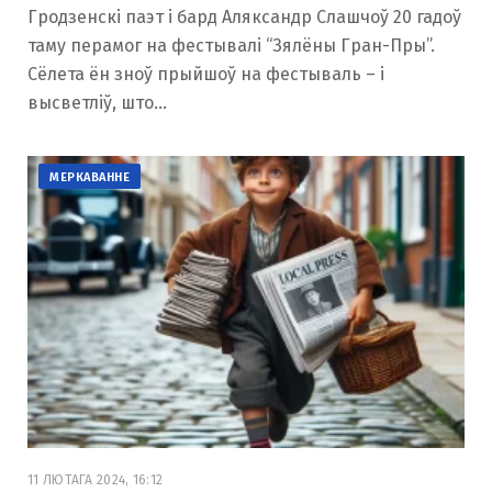
Гродзенскі паэт і бард Аляксандр Слашчоў 20 гадоў
таму перамог на фестывалі “Зялёны Гран-Пры”.
Сёлета ён зноў прыйшоў на фестываль – і
высветліў, што…
МЕРКАВАННЕ
11 ЛЮТАГА 2024, 16:12