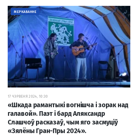
МЕРКАВАННЕ
17 ЧЭРВЕНЯ 2024, 10:30
«Шкада рамантыкі вогнішча і зорак над
галавой». Паэт і бард Аляксандр
Слашчоў расказаў, чым яго засмуціў
«Зялёны Гран-Пры 2024».