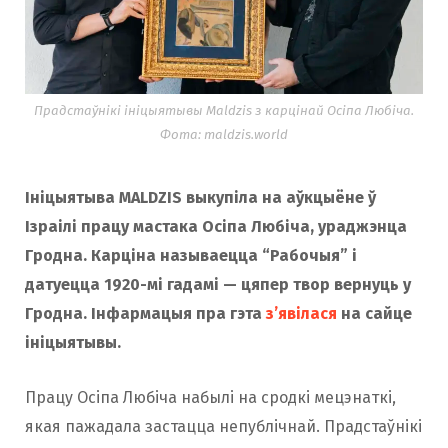
Прадстаўнікі ініцыятывы Maldzis з карцінай Осіпа Любіча.
Фота: maldzis.world
Ініцыятыва MALDZIS выкупіла на аўкцыёне ў
Ізраілі працу мастака Осіпа Любіча, ураджэнца
Гродна. Карціна называецца “Рабочыя” і
датуецца 1920-мі гадамі — цяпер твор вернуць у
Гродна. Інфармацыя пра гэта
з’явілася
на сайце
ініцыятывы.
Працу Осіпа Любіча набылі на сродкі мецэнаткі,
якая пажадала застацца непублічнай. Прадстаўнікі