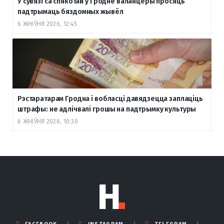
У сувязі са спякотай у Гродне валанцёры просяць
падтрымаць бяздомных жывёл
6 ЖНІЎНЯ 2026, 12:45
Рэстаратарам Гродна і вобласці давядзецца заплаціць
штрафы: не адлічвалі грошы на падтрымку культуры
6 ЖНІЎНЯ 2026, 10:30