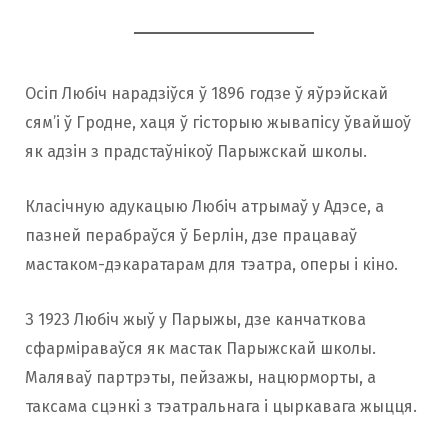
Осіп Любіч нарадзіўся ў 1896 годзе ў яўрэйскай
сям’і ў Гродне, хаця ў гісторыю жывапісу ўвайшоў
як адзін з прадстаўнікоў Парыжскай школы.
Класічную адукацыю Любіч атрымаў у Адэсе, а
пазней перабраўся ў Берлін, дзе працаваў
мастаком-дэкаратарам для тэатра, оперы і кіно.
З 1923 Любіч жыў у Парыжы, дзе канчаткова
сфарміраваўся як мастак Парыжскай школы.
Маляваў партрэты, пейзажы, нацюрморты, а
таксама сцэнкі з тэатральнага і цыркавага жыцця.