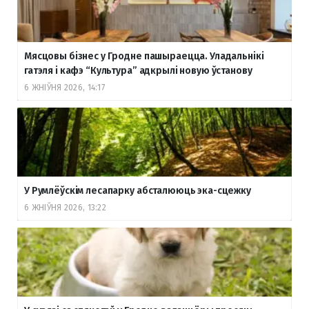
Мясцовы бізнес у Гродне пашыраецца. Уладальнікі
гатэля і кафэ “Культура” адкрылі новую ўстанову
6 ЖНІЎНЯ 2026, 14:17
У Румлёўскім лесапарку абсталююць эка-сцежку
6 ЖНІЎНЯ 2026, 13:22