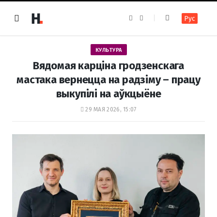
F
I
Рус
a
n
c
s
e
t
b
a
o
g
КУЛЬТУРА
o
r
k
a
Вядомая карціна гродзенскага
m
мастака вернецца на радзіму – працу
выкупілі на аўкцыёне
29 МАЯ 2026, 15:07