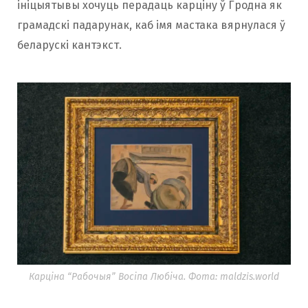
ініцыятывы хочуць перадаць карціну ў Гродна як
грамадскі падарунак, каб імя мастака вярнулася ў
беларускі кантэкст.
Карціна “Рабочыя” Восіпа Любіча. Фота: maldzis.world