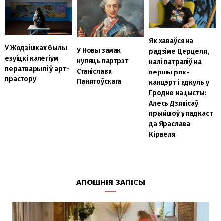
Як хаваўся на
У Жодзішках былы
У Новы замак
радзіме Церцеля,
езуіцкі калегіум
купяць партрэт
калі патрапіў на
ператварылі ў арт-
Станіслава
першы рок-
прастору
Панятоўскага
канцэрт і адкуль у
Гродне нацысты:
Алесь Дзянісаў
прыйшоў у падкаст
да Яраслава
Кірвеля
АПОШНІЯ ЗАПІСЫ