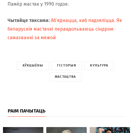
Памёр мастак у 1990 годзе.
Чытайце таксама:
Аб’яднацца, каб падзяліцца. Як
беларускія мастачкі пераадольваюць сіндром
самазванкі за мяжой
АЎКЦЫЁНЫ
ГІСТОРЫЯ
КУЛЬТУРА
МАСТАЦТВА
РАІМ ПАЧЫТАЦЬ