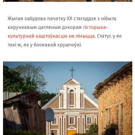
Жылая забудова пачатку XX стагоддзя з нібыта
карункавым цагляным дэкорам
гісторыка-
культурнай каштоўнасцю не лічыцца
. Статус у яе
такі ж, як у блокавай хрушчоўкі.