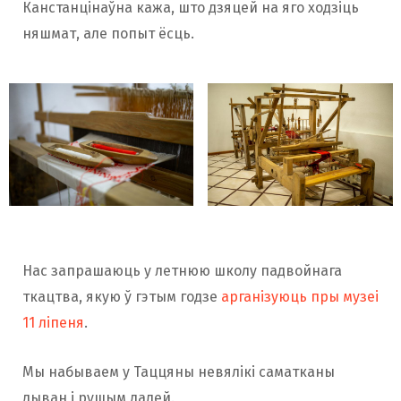
Канстанцінаўна кажа, што дзяцей на яго ходзіць
няшмат, але попыт ёсць.
Нас запрашаюць у летнюю школу падвойнага
ткацтва, якую ў гэтым годзе
арганізуюць пры музеі
11 ліпеня
.
Мы набываем у Таццяны невялікі саматканы
дыван і рушым далей.