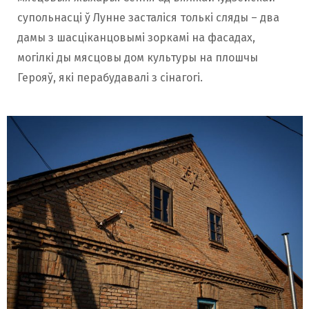
супольнасці ў Лунне засталіся толькі сляды – два
дамы з шасціканцовымі зоркамі на фасадах,
могілкі ды мясцовы дом культуры на плошчы
Герояў, які перабудавалі з сінагогі.