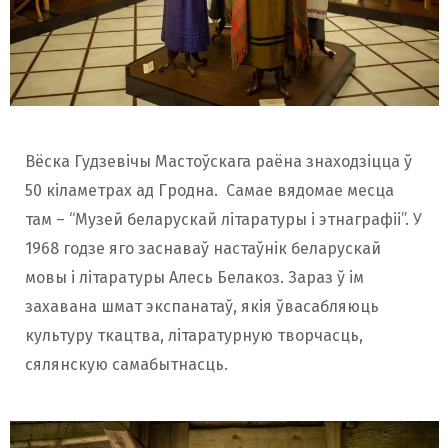
Вёска Гудзевічы Мастоўскага раёна знаходзіцца ў
50 кіламетрах ад Гродна. Самае вядомае месца
там – “Музей беларускай літаратуры і этнаграфіі”. У
1968 годзе яго заснаваў настаўнік беларускай
мовы і літаратуры Алесь Белакоз. Зараз ў ім
захавана шмат экспанатаў, якія ўвасабляюць
культуру ткацтва, літаратурную творчасць,
сялянскую самабытнасць.