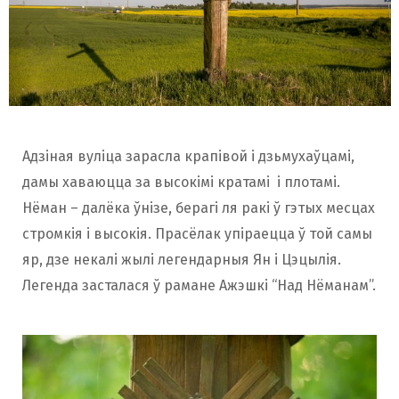
Адзіная вуліца зарасла крапівой і дзьмухаўцамі,
дамы хаваюцца за высокімі кратамі і плотамі.
Нёман – далёка ўнізе, берагі ля ракі ў гэтых месцах
стромкія і высокія. Прасёлак упіраецца ў той самы
яр, дзе некалі жылі легендарныя Ян і Цэцылія.
Легенда засталася ў рамане Ажэшкі “Над Нёманам”.