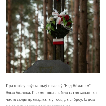
Пра магілу паўстанцаў пісала ў “Над Нёманам”
Эліза Ажэшка. Пісьменніца любіла гэтыя мясціны і
часта сюды прыязджала ў госці да сяброў. Іх дом