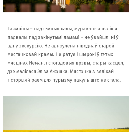
Таямніцы – падземныя хады, мураваныя вялікія
падвалы пад закінутымі дамамі – не ўвайшлі ні ў
адну экскурсію. Не адноўлена ніводнай старой
местачковай крамы. Не ратуе і шырокі ў гэтых
мясцінах Нёман, і стогадовыя дрэвы, стары касцёл,
дзе малілася Эліза Ажэшка. Мястэчка з вялікай
гісторыяй раем для турызму пакуль што не стала.