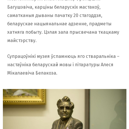
Багушэвіча, карціны беларускіх мастакоў,
саматканыя дываны пачатку 20 стагоддзя,
беларускае нацыянальнае адзенне, прадметы
хатняга побыту. Цэлая зала прысвечана ткацкаму
майстэрству.
Супрацоўнікі музея ўспамнюць яго стваральніка –
настаўніка беларускай мовы і літаратуры Алеся
Мікалаевіча Белакоза.