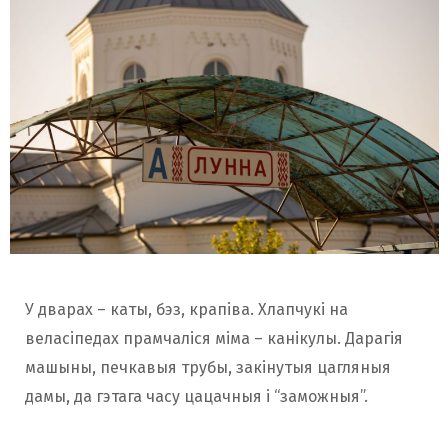
У дварах – каты, бэз, крапіва. Хлапчукі на
веласіпедах прамчаліся міма – канікулы. Дарагія
машыны, печкавыя трубы, закінутыя цагляныя
дамы, да гэтага часу цацачныя і “заможныя”.