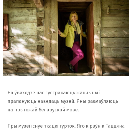
На ўваходзе нас сустракаюць жанчыны і
прапануюць наведаць музей. Яны размаўляюць
на прыгожай беларускай мове.
Пры музеі існуе ткацкі гурток. Яго кіраўнік Таццяна