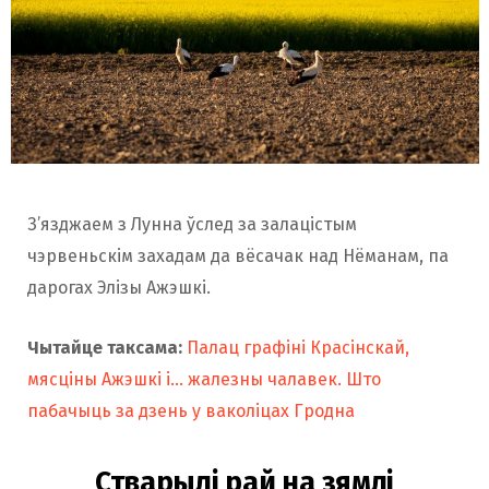
З’язджаем з Лунна ўслед за залацістым
чэрвеньскім захадам да вёсачак над Нёманам, па
дарогах Элізы Ажэшкі.
Чытайце таксама:
Палац графіні Красінскай,
мясціны Ажэшкі і… жалезны чалавек. Што
пабачыць за дзень у ваколіцах Гродна
Стварылi рай на зямлi