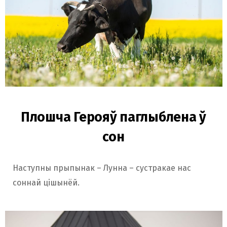
Плошча Герояў паглыблена ў
сон
Наступны прыпынак – Лунна – сустракае нас
соннай цішынёй.