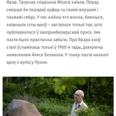
Явар. Творчая спадчына Міхася знікла. Перад
смерцю ён перадаў куфар са сваімі вершамі і
паэмамі сябру. У час вайны яго жонка, баючыся,
знішчыла гэты архіў – засталося толькі тое, што
публікавалася ў заходнебеларускай прэсе. Імя
паэта было практычна забыта. Пра Явара зноў
сталі ўспамінаць толькі ў 1960-я гады, дзякуючы
намаганням Алеся Белакоза. У гонар паэта назвалі
адну з вуліц у Лунне.