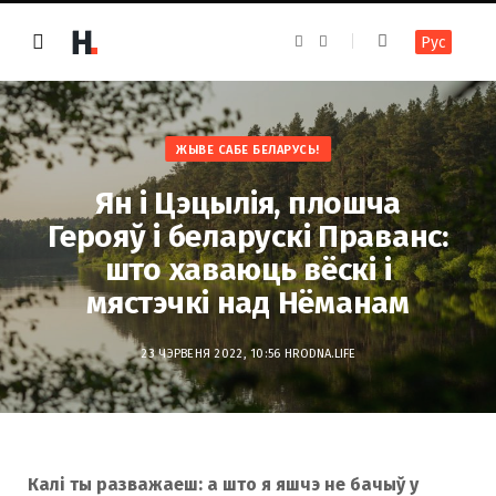
F
I
Рус
a
n
c
s
e
t
b
a
o
g
o
r
k
a
ЖЫВЕ САБЕ БЕЛАРУСЬ!
m
Ян і Цэцылія, плошча
Герояў і беларускі Праванс:
што хаваюць вёскі і
мястэчкі над Нёманам
23 ЧЭРВЕНЯ 2022, 10:56
HRODNA.LIFE
Калі ты разважаеш: а што я яшчэ не бачыў у