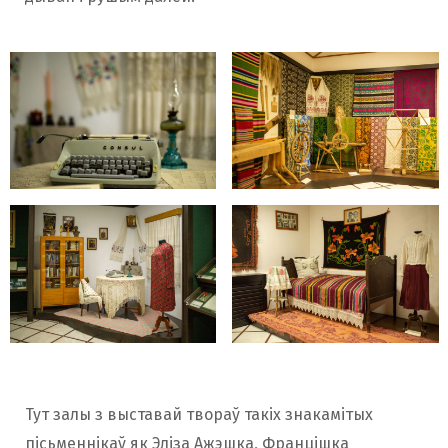
Тут залы з выставай твораў такіх знакамітых
пісьменнікаў як Эліза Ажэшка, Францішка