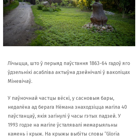
Лічыцца, што ў перыяд паўстання 1863-64 гадоў яго
ўдзельнікі асабліва актыўна дзейнічалі ў ваколіцах
Міневічаў.
У паўночнай частцы вёскі, у сасновым бары,
недалёка ад берага Нёмана знаходзіцца магіла 40
паўстанцаў, якія загінулі ў часы гэтых падзей. У
1993 годзе на магіле ўсталявалі мемарыяльны
камень і крыж. На крыжы выбіты словы “Gloria