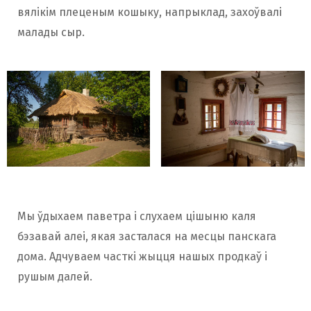
вялікім плеценым кошыку, напрыклад, захоўвалі
малады сыр.
Мы ўдыхаем паветра і слухаем цішыню каля
бэзавай алеі, якая засталася на месцы панскага
дома. Адчуваем часткі жыцця нашых продкаў і
рушым далей.