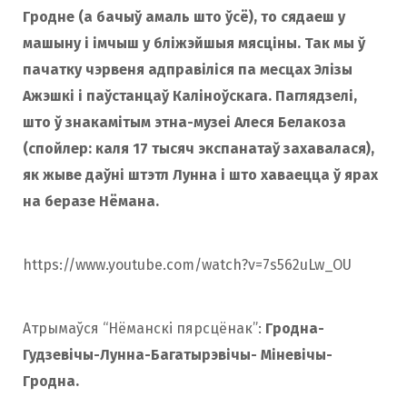
Гродне (а бачыў амаль што ўсё), то сядаеш у
машыну і імчыш у бліжэйшыя мясціны. Так мы ў
пачатку чэрвеня адправіліся па месцах Элізы
Ажэшкі і паўстанцаў Каліноўскага. Паглядзелі,
што ў знакамітым этна-музеі Алеся Белакоза
(спойлер: каля 17 тысяч экспанатаў захавалася),
як жыве даўні штэтл Лунна і што хаваецца ў ярах
на беразе Нёмана.
https://www.youtube.com/watch?v=7s562uLw_OU
Атрымаўся “Нёманскі пярсцёнак”:
Гродна-
Гудзевічы-Лунна-Багатырэвічы- Міневічы-
Гродна.