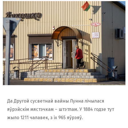
Да Другой сусветнай вайны Лунна лічылася
яўрэйскім мястэчкам – штэтлам. У 1884 годзе тут
жыло 1211 чалавек, з іх 965 яўрэяў.