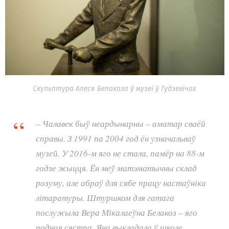
Скульптура Алеся Белакоза ў музеі ў Гудзевічах
– Чалавек быў неардынарны – аматар сваёй
справы. З 1991 па 2004 год ён узначальваў
музей. У 2016-м яго не стала, памёр на 88-м
годзе жыцця. Ён меў матэматычны склад
розуму, але абраў для сябе працу настаўніка
літаратуры. Штуршком для гатага
послужыла Вера Мікалаеўна Белакоз – яго
родная сястра. Яна выкладала ў школе