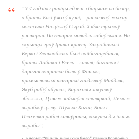
“
У 4 гадзіны раніцы едзеш з бацькам на базар,
а браты Енкі ўжо ў кузні, – расказваў жыхар
мястэчка Расціслаў Сырэй. Хэйла трымаў
рэстаран. Па вечарах моладзь забаўлялася. На
скрыпцы граў Іршка-кравец. Закройшчыкі
Берко і Златаяблока былі найбагацейшыя,
браты Лойшка і Есель – кавалі; багатая і
дарагая вопратка была ў Фішэля;
прамысловымі таварамі гандляваў Майдэль,
Якуб рабіў абутак; Бараховіч закупляў
збожжа; Цэнаж займаўся сталяркай; Лемаж
вырабляў цэглу. Шулька Коган, Боня і
Плахетка рабілі калаўроты, хамуты ды іншыя
вырабы”,
з нарысу “Лічыць, што іх не было”,
Лявона Карповіча
,