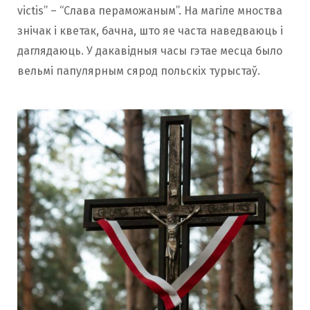
victis” – “Слава пераможаным”. На магіле мноства
знічак і кветак, бачна, што яе часта наведваюць і
даглядаюць. У дакавідныя часы гэтае месца было
вельмі папулярным сярод польскіх турыстаў.