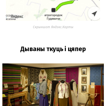
Скрыншот Яндэкс.Карты
Дываны ткуць і цяпер