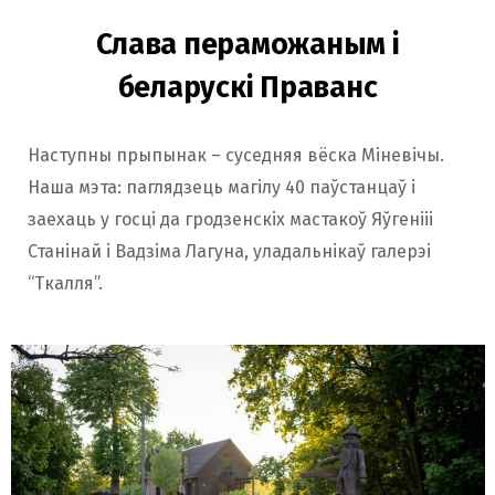
Слава пераможаным і
беларускі Праванс
Наступны прыпынак – суседняя вёска Міневічы.
Наша мэта: паглядзець магілу 40 паўстанцаў і
заехаць у госці да гродзенскіх мастакоў Яўгенііі
Станінай і Вадзіма Лагуна, уладальнікаў галерэі
“Ткалля”.