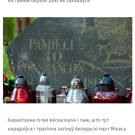
на самым беразе ракі не захаваўся.
Характэрна гэтая вёска яшчэ і тым, што тут
нарадзіўся і трагічна загінуў беларускі паэт Міхась