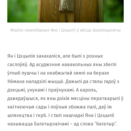
Магіла легендарных Яна і Цэцыліі ў вёсцы Багатырэвічы
Ян i Цэцылiя закахалiся, але былі з розных
саслоўяў. Ад асуджэння навакольных яны збеглі
ўглыб пушчы і на неабжытай зямлi на беразе
Нёмана наладзілі жыццё. Дажылі да сталы гадоў з
дзецьмі, унукамі і праўнукамі. А кароль,
даведаўшыся, як яны дзікія мясціны ператварылі ў
квітнеючыя сады і поўныя збожжа палі, даў ім
шляхецтва і герб. І сталі нашчадкі Яна і Цэцыліі
называцца Багатырэвічамі – ад слова “багатыр”.