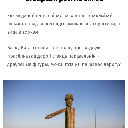
Едзем далей па мясцінах натхнення знакамітай
пісьменніцы, дзе легенды змяшаліся з гераізмам, а
вада з зоркамі.
Вёску Багатырэвічы не прапусціш: уздоўж
прасёлкавай дарогі стаяць паказальнікі –
драўляныя фігуры. Можа, гэта Ян паказвае дарогу?