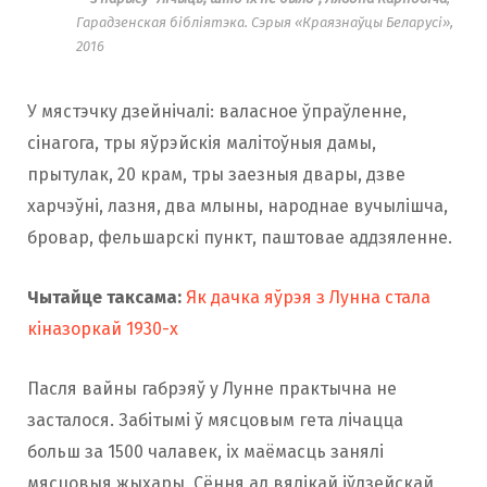
Гарадзенская бібліятэка. Сэрыя «Краязнаўцы Беларусі»,
2016
У мястэчку дзейнічалі: валасное ўпраўленне,
сінагога, тры яўрэйскія малітоўныя дамы,
прытулак, 20 крам, тры заезныя двары, дзве
харчэўні, лазня, два млыны, народнае вучылішча,
бровар, фельшарскі пункт, паштовае аддзяленне.
Чытайце таксама:
Як дачка яўрэя з Лунна стала
кіназоркай 1930-х
Пасля вайны габрэяў у Лунне практычна не
засталося. Забітымі ў мясцовым гета лічацца
больш за 1500 чалавек, іх маёмасць занялі
мясцовыя жыхары. Сёння ад вялікай іўдзейскай