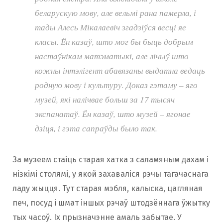
беларускую мову, але вельмі рана памерла, і
тады Алесь Мікалаевіч згадзіўся весці яе
класы. Ён казаў, што мог бы быць добрым
настаўнікам матэматыкі, але лічыў што
кожны інтэлігент абавязаны выдатна ведаць
родную мову і культуру. Доказ гэтаму – яго
музей, які налічвае больш за 17 тысяч
экспанатаў. Ён казаў, што музей – ягонае
дзіця, і гэта сапраўды было так.
За музеем стаіць старая хатка з саламяным дахам і
нізкімі столямі, у якой захаваліся рэчы тагачаснага
ладу жыцця. Тут старая мэбля, калыска, цагляная
печ, посуд і шмат іншых рэчаў штодзённага ўжытку
тых часоў. Іх прызначэнне амаль забытае. У