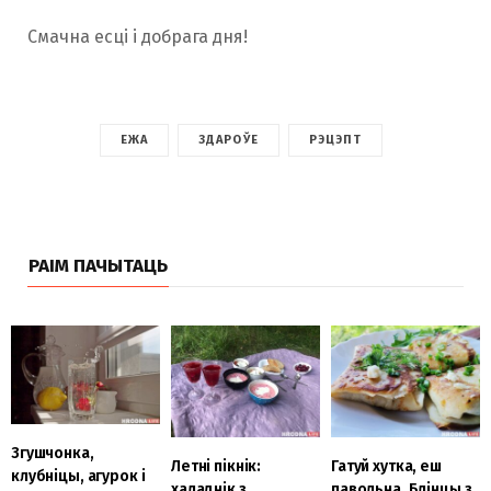
Смачна есці і добрага дня!
ЕЖА
ЗДАРОЎЕ
РЭЦЭПТ
РАІМ ПАЧЫТАЦЬ
Згушчонка,
Летні пікнік:
Гатуй хутка, еш
клубніцы, агурок і
халаднік з
павольна. Блінцы з