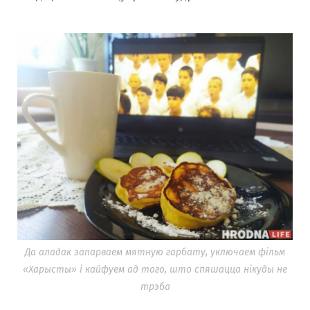
Да аладак запарваем мятную гарбату, уключаем фільм
«Харысты» і кайфуем ад таго, што спяшацца нікуды не
трэба