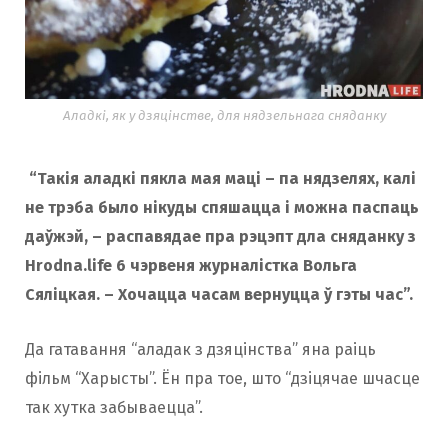
Аладкі, як у дзяцінстве, для нядзельнага сняданку
“Такія аладкі пякла мая маці – па нядзелях, калі
не трэба было нікуды спяшацца і можна паспаць
даўжэй, – распавядае пра рэцэпт дла сняданку з
Hrodna.life 6 чэрвеня журналістка Вольга
Сяліцкая. – Хочацца часам вернуцца ў гэты час”.
Да гатавання “аладак з дзяцінства” яна раіць
фільм “Харысты”. Ён пра тое, што “дзіцячае шчасце
так хутка забываецца”.