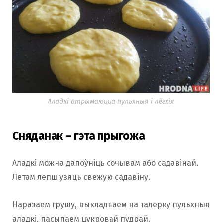
Аладкі атрымаюцца пульхныя і лёгкія
Сняданак – гэта прыгожа
Аладкі можна дапоўніць сочывам або садавінай.
Летам лепш узяць свежую садавіну.
Наразаем грушу, выкладваем на талерку пульхныя
аладкі, пасыпаем цукровай пудрай.