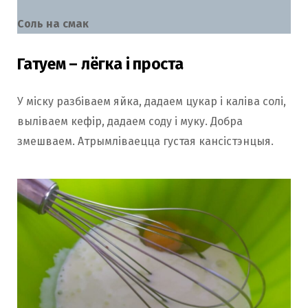
Соль на смак
Гатуем – лёгка і проста
У міску разбіваем яйка, дадаем цукар і каліва солі,
выліваем кефір, дадаем соду і муку. Добра
змешваем. Атрымліваецца густая кансістэнцыя.