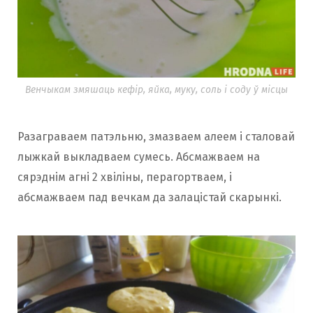
Венчыкам змяшаць кефір, яйка, муку, соль і соду ў місцы
Разаграваем патэльню, змазваем алеем і сталовай
лыжкай выкладваем сумесь. Абсмажваем на
сярэднім агні 2 хвіліны, перагортваем, і
абсмажваем пад вечкам да залацістай скарынкі.