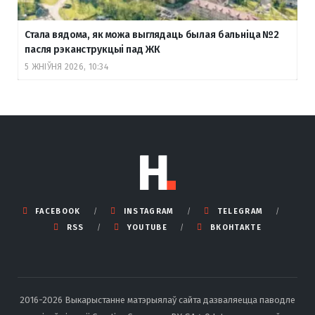
Стала вядома, як можа выглядаць былая бальніца №2
пасля рэканструкцыі пад ЖК
5 ЖНІЎНЯ 2026, 10:34
FACEBOOK
INSTAGRAM
TELEGRAM
RSS
YOUTUBE
ВКОНТАКТЕ
2016-2026 Выкарыстанне матэрыялаў сайта дазваляецца паводле