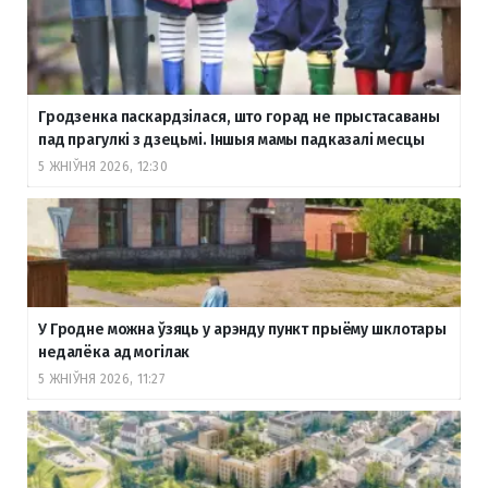
Гродзенка паскардзілася, што горад не прыстасаваны
пад прагулкі з дзецьмі. Іншыя мамы падказалі месцы
5 ЖНІЎНЯ 2026, 12:30
У Гродне можна ўзяць у арэнду пункт прыёму шклотары
недалёка ад могілак
5 ЖНІЎНЯ 2026, 11:27