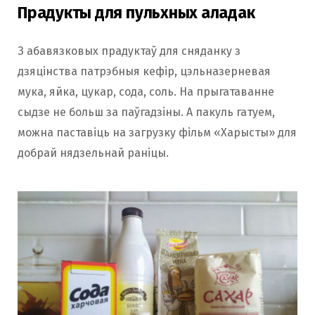
Прадукты для пульхных аладак
З абавязковых прадуктаў для сняданку з
дзяцінства патрэбныя кефір, цэльназерневая
мука, яйка, цукар, сода, соль. На прыгатаванне
сыдзе не больш за паўгадзіны. А пакуль гатуем,
можна паставіць на загрузку фільм «Харысты» для
добрай нядзельнай раніцы.