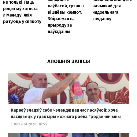
не толькі. Пяць
каўбасой, грэнкі і
начынкай для
рэцэптаў хатняга
вішнёвы кампот.
нядзельнага
ліманаду, якія
Збіраемся на
сняданку
ратуюць у спякоту
прыроду за
паўгадзіны
АПОШНІЯ ЗАПІСЫ
Караеў зладзіў сабе чэлендж падчас пасяўной: хоча
пасядзець у трактары кожнага раёна Гродзеншчыны
5 ЖНІЎНЯ 2026, 16:55