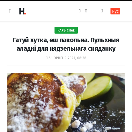
F
I
Рус
a
n
c
s
e
t
b
a
o
g
КАРЫСНАЕ
o
r
k
a
Гатуй хутка, еш павольна. Пульхныя
m
аладкі для нядзельнага сняданку
6 ЧЭРВЕНЯ 2021, 08:38