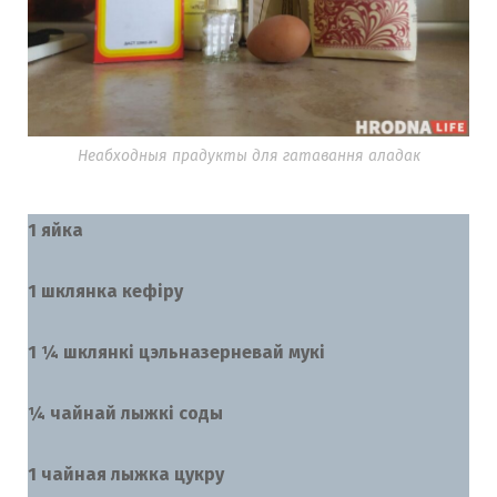
Неабходныя прадукты для гатавання аладак
1 яйка
1 шклянка кефіру
1 ¼ шклянкі цэльназерневай мукі
¼ чайнай лыжкі соды
1 чайная лыжка цукру