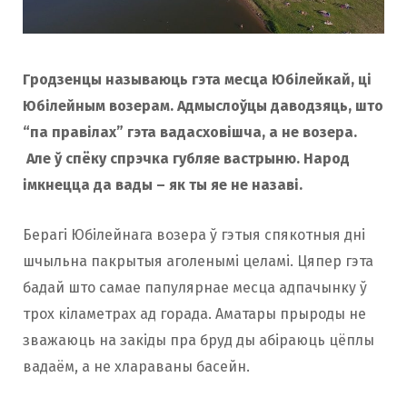
Гродзенцы называюць гэта месца Юбілейкай, ці
Юбілейным возерам. Адмыслоўцы даводзяць, што
“па правілах” гэта вадасховішча, а не возера.
Але ў спёку спрэчка губляе вастрыню. Народ
імкнецца да вады – як ты яе не назаві.
Берагі Юбілейнага возера ў гэтыя спякотныя дні
шчыльна пакрытыя аголенымі целамі. Цяпер гэта
бадай што самае папулярнае месца адпачынку ў
трох кіламетрах ад горада. Аматары прыроды не
зважаюць на закіды пра бруд ды абіраюць цёплы
вадаём, а не хлараваны басейн.