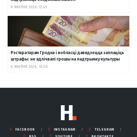
6 ЖНІЎНЯ 2026, 12:45
Рэстаратарам Гродна і вобласці давядзецца заплаціць
штрафы: не адлічвалі грошы на падтрымку культуры
6 ЖНІЎНЯ 2026, 10:30
FACEBOOK
INSTAGRAM
TELEGRAM
RSS
YOUTUBE
ВКОНТАКТЕ