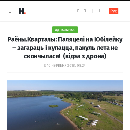
F
I
Рус
a
n
c
s
e
t
b
a
o
g
АДПАЧЫНАК
o
r
k
a
Раёны.Кварталы: Паляцелі на Юбілейку
m
– загараць і купацца, пакуль лета не
скончылася! (відэа з дрона)
10 ЧЭРВЕНЯ 2018, 08:24