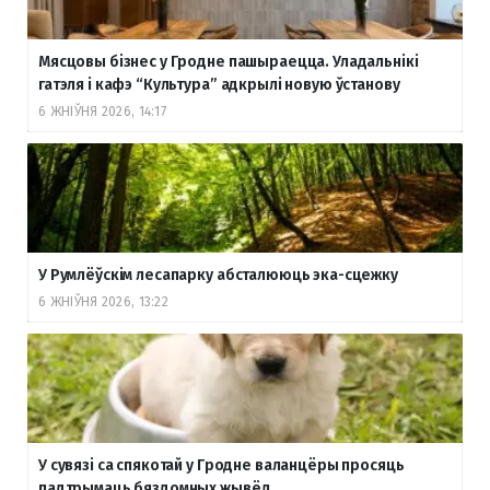
Мясцовы бізнес у Гродне пашыраецца. Уладальнікі
гатэля і кафэ “Культура” адкрылі новую ўстанову
6 ЖНІЎНЯ 2026, 14:17
У Румлёўскім лесапарку абсталююць эка-сцежку
6 ЖНІЎНЯ 2026, 13:22
У сувязі са спякотай у Гродне валанцёры просяць
падтрымаць бяздомных жывёл