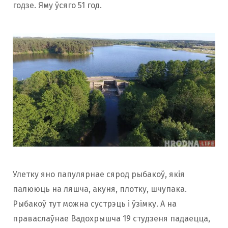
годзе. Яму ўсяго 51 год.
Улетку яно папулярнае сярод рыбакоў, якія
палююць на
ляшча, акуня, плотку, шчупака.
Рыбакоў тут можна сустрэць і ўзімку. А на
праваслаўнае Вадохрышча 19 студзеня падаецца,