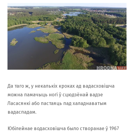
Да таго ж, у некалькіх кроках ад вадасховішча
можна памачыць ногі ў сцюдзёнай вадзе
Ласасянкі або пастаяць пад халаднаватым
вадаспадам.
Юбілейнае водасховішча было створанае ў 1967