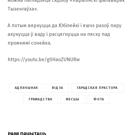
можна паглядзець сядзібу «Каралінскі фальварак
Тызенгаўза
»
.
А потым вярнуцца да Юбілейкі і яшчэ разоў пару
акунуцца ў ваду і расцягнуцца на пяску пад
промнямі сонейка.
https://youtu.be/g0HaoZUNURw
АДПАЧЫНАК
ВІДЭА
ГАРАДСКАЯ ПРАСТОРА
ГРАМАДСТВА
МЕСЦЫ
ФОТА
РАІМ ПАЧЫТАЦЬ