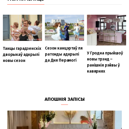
Сезон канцэртаў ля
Танцы гарадзенскіх
У Гродна прыйшоў
ратонды адкрылі
дворыкаў адкрылі
новы трэнд –
да Дня Перамогі
новы сезон
ранішнія рэйвы ў
кавярнях
АПОШНІЯ ЗАПІСЫ