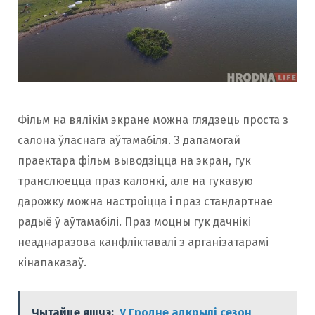
Фільм на вялікім экране можна глядзець проста з
салона ўласнага аўтамабіля. З дапамогай
праектара фільм выводзіцца на экран, гук
транслюецца праз калонкі, але на гукавую
дарожку можна настроіцца і праз стандартнае
радыё ў аўтамабілі. Праз моцны гук дачнікі
неаднаразова канфліктавалі з арганізатарамі
кінапаказаў.
Чытайце яшчэ:
У Гродне адкрылі сезон