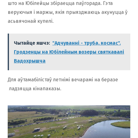
што на Юбілейцы збіраецца паўгорада. Гэта
веруючыя і маржы, якія прыязджаюць акунуцца ў
асьвячонай купелі.
Чытайце яшчэ:
"Адчуванні - труба, космас".
Гродзенцы на Юбілейным возеры святкавалі
Вадохрышча
Для аўтамабілістаў летнімі вечарамі на беразе
ладзяцца кінапаказы.