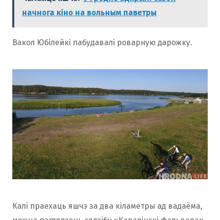
начнога кіно на вольным паветры
Вакол Юбілейкі пабудавалі роварную дарожку.
Калі праехаць яшчэ за два кіламетры ад вадаёма,