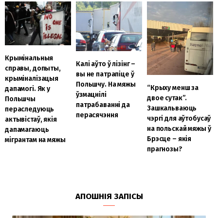
Крымінальныя
Калі аўто ў лізінг –
справы, допыты,
вы не патрапіце ў
крыміналізацыя
Польшчу. На мяжы
“Крыху менш за
дапамогі. Як у
ўзмацнілі
двое сутак”.
Польшчы
патрабаванні да
Зашкальваюць
пераследуюць
перасячэння
чэргі для аўтобусаў
актывістаў, якія
на польскай мяжы ў
дапамагаюць
Брэсце – якія
мігрантам на мяжы
прагнозы?
АПОШНІЯ ЗАПІСЫ