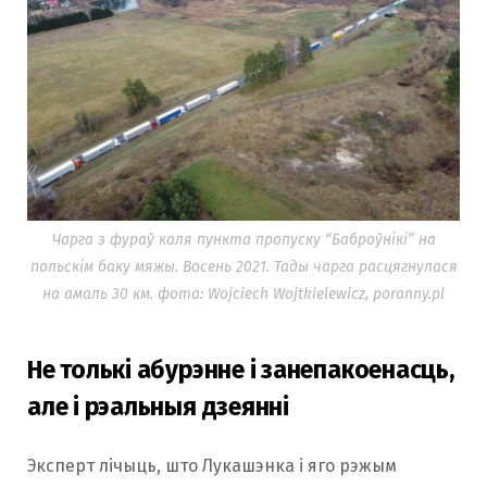
Чарга з фураў каля пункта пропуску “Баброўнікі” на
польскім баку мяжы. Восень 2021. Тады чарга расцягнулася
на амаль 30 км. фота: Wojciech Wojtkielewicz, poranny.pl
Не толькі абурэнне і занепакоенасць,
але і рэальныя дзеянні
Эксперт лічыць, што Лукашэнка і яго рэжым