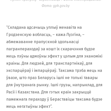
Фота: gpk.gov.by
“Складана адсачыць уплыў менавіта на
Гродзенскую вобласць, – кажа Лузгіна, –
абмежаванне прапускной здольнасці
пагранпераходаў за кошт іх скарачэння будзе
мець пэўны адмоўны эфект у цэлым для эканомікі
краіны. Для людзей, для транспартнікаў, для
экспарцёраў і імпарцёраў. Таксама трэба мець на
ўвазе, што праз Беларусь ішлі не толькі тавары
для ўнутранага рынку. Ішлі грузы, напрыклад, для
Расіі і Казахстана. Для гэтых краін закрыццё
памежнага пераходу ў Бераставіцы таксама будзе
мець негатыўны эфект”.