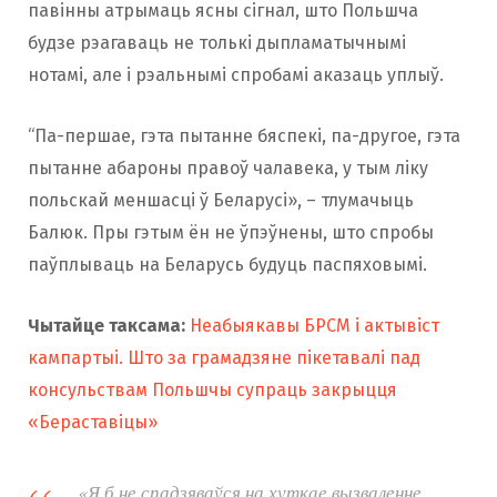
павінны атрымаць ясны сігнал, што Польшча
будзе рэагаваць не толькі дыпламатычнымі
нотамі, але і рэальнымі спробамі аказаць уплыў.
“Па-першае, гэта пытанне бяспекі, па-другое, гэта
пытанне абароны правоў чалавека, у тым ліку
польскай меншасці ў Беларусі», – тлумачыць
Балюк. Пры гэтым ён не ўпэўнены, што спробы
паўплываць на Беларусь будуць паспяховымі.
Чытайце таксама:
Неабыякавы БРСМ і актывіст
кампартыі. Што за грамадзяне пікетавалі пад
консульствам Польшчы супраць закрыцця
«Бераставіцы»
«Я б не спадзяваўся на хуткае вызваленне