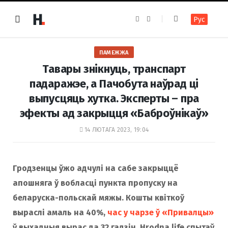
F
I
Рус
a
n
c
s
e
t
b
a
o
g
ПАМЕЖЖА
o
r
k
a
Тавары знікнуць, транспарт
m
падаражэе, а Пачобута наўрад ці
выпусцяць хутка. Эксперты – пра
эфекты ад закрыцця «Баброўнікаў»
14 ЛЮТАГА 2023, 19:04
Гродзенцы ўжо адчулі на сабе закрыццё
апошняга ў вобласці пункта пропуску на
беларуска-польскай мяжы. Кошты квіткоў
выраслі амаль на 40%,
час у чарзе ў «Привалцы»
ў выхадныя вырас да 32 гадзін. Hrodna.life спытаў