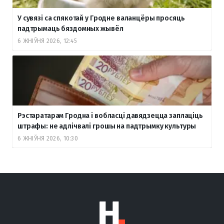
У сувязі са спякотай у Гродне валанцёры просяць
падтрымаць бяздомных жывёл
6 ЖНІЎНЯ 2026, 12:45
Рэстаратарам Гродна і вобласці давядзецца заплаціць
штрафы: не адлічвалі грошы на падтрымку культуры
6 ЖНІЎНЯ 2026, 10:30