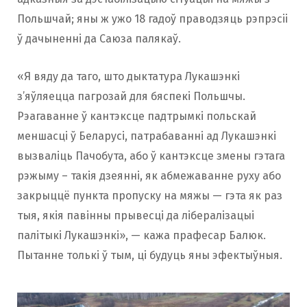
Польшчай; яны ж ужо 18 гадоў праводзяць рэпрэсіі
ў дачыненні да Саюза палякаў.
«Я вяду да таго, што дыктатура Лукашэнкі
з’яўляецца пагрозай для бяспекі Польшчы.
Рэагаванне ў кантэксце падтрымкі польскай
меншасці ў Беларусі, патрабаванні ад Лукашэнкі
вызваліць Пачобута, або ў кантэксце змены гэтага
рэжыму – такія дзеянні, як абмежаванне руху або
закрыццё пункта пропуску на мяжы — гэта як раз
тыя, якія павінны прывесці да лібералізацыі
палітыкі Лукашэнкі», — кажа прафесар Балюк.
Пытанне толькі ў тым, ці будуць яны эфектыўныя.