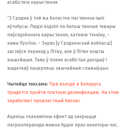
асабістага карыстання.
“З Гродна ў той жа Беласток пастаянна ішлі
аўтобусы. Людзі ездзілі па больш танныя тавары
паўсядзённага карыстання, хатнюю тэхніку, –
кажа Лузгіна. – Зараз [у Гродзенскай вобласці]
застаўся пераход у Літву, але ў Літве кошты
вышэйшыя. Таму ў плане асабістых даходаў і
выдаткаў пацерпяць звычайныя спажыўцы».
Чытайце таксама:
При въезде в Беларусь
придется пройти платную дезинфекцию. На этом
заработает провластный бизнес
Ацаніць эканамічны эфект ад закрыцця
пагранперахода можна будзе праз некаторы час.