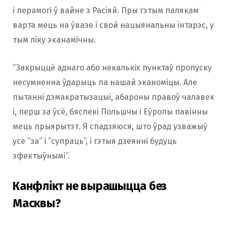
і перамогі ў вайне з Расіяй. Пры гэтым палякам
варта мець на ўвазе і свой нацыянальны інтарэс, у
тым ліку эканамічны.
“Закрыццё аднаго або некалькіх пунктаў пропуску
несумненна ўдарыць па нашай эканоміцы. Але
пытанні дэмакратызацыі, абароны правоў чалавек
і, перш за ўсё, бяспекі Польшчы і Еўропы павінны
мець прыярытэт. Я спадзяюся, што ўрад узважыў
усе “за“ і “супраць”, і гэтыя дзеянні будуць
эфектыўнымі”.
Канфлікт не вырашыцца без
Масквы?