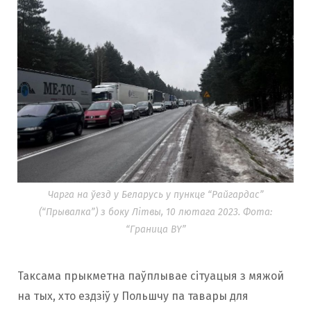
Чарга на ўезд у Беларусь у пункце “Райгардас”
(“Прывалка”) з боку Літвы, 10 лютага 2023. Фота:
“Граница BY”
Таксама прыкметна паўплывае сітуацыя з мяжой
на тых, хто ездзіў у Польшчу па тавары для