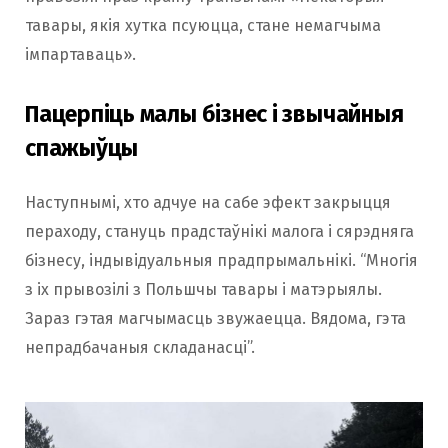
тавары, якія хутка псуюцца, стане немагчыма
імпартаваць».
Пацерпіць малы бізнес і звычайныя
спажыўцы
Наступнымі, хто адчуе на сабе эфект закрыцця
пераходу, стануць прадстаўнікі малога і сярэдняга
бізнесу, індывідуальныя прадпрымальнікі. “Многія
з іх прывозілі з Польшчы тавары і матэрыялы.
Зараз гэтая магчымасць звужаецца. Вядома, гэта
непрадбачаныя складанасці”.