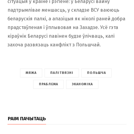
сітуацыя ў краіне і рэгіёне: у Беларусі вайну
падтрымлівае меншасць, у складзе ВСУ ваююць
беларускія палкі, а апазіцыя як ніколі раней добра
прадстаўленая і ўплывовая на Захадзе. Усё гэта
кіраўнік Беларусі павінен будзе ўлічваць, калі
захоча развязаць канфлікт з Польшчай.
МЯЖА
ПАЛІТВЯЗНІ
ПОЛЬШЧА
ПРАБЛЕМА
ЭКАНОМІКА
РАІМ ПАЧЫТАЦЬ