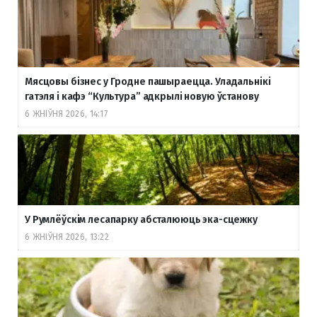
Мясцовы бізнес у Гродне пашыраецца. Уладальнікі
гатэля і кафэ “Культура” адкрылі новую ўстанову
6 ЖНІЎНЯ 2026, 14:17
У Румлёўскім лесапарку абсталююць эка-сцежку
6 ЖНІЎНЯ 2026, 13:22