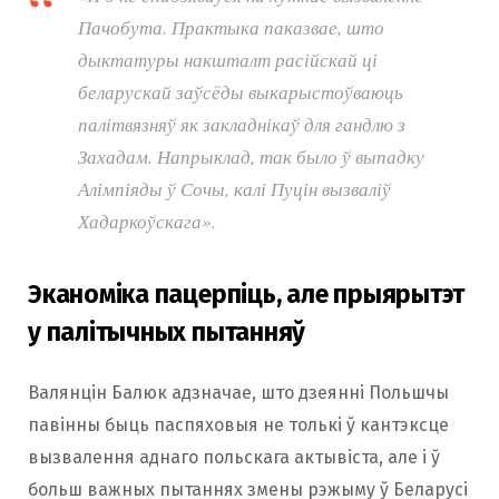
Пачобута. Практыка паказвае, што
дыктатуры накшталт расійскай ці
беларускай заўсёды выкарыстоўваюць
палітвязняў як закладнікаў для гандлю з
Захадам. Напрыклад, так было ў выпадку
Алімпіяды ў Сочы, калі Пуцін вызваліў
Хадаркоўскага».
Эканоміка пацерпіць, але прыярытэт
у палітычных пытанняў
Валянцін Балюк адзначае, што дзеянні Польшчы
павінны быць паспяховыя не толькі ў кантэксце
вызвалення аднаго польскага актывіста, але і ў
больш важных пытаннях змены рэжыму ў Беларусі