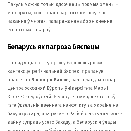
Пакуль можна толькі адсочваць прамыя змены –
маршруты, кошт транспартных квіткоў, час
чакання ў чэргах, падаражанне або знікненне
імпартных тавараў.
Беларусь як пагроза бяспецы
Паглядзець на сітуацыю ў больш шырокім
кантэксце рэгіянальнай бяспекі прапануе
прафесар
Валянцін Балюк
, палітолаг, дырэктар
Цэнтра Усходняй Еўропы ўніверсітэта Марыі
Кюры-Складоўскай. Беларусь, паводле яго слоў,
гэта ўдзельнік ваеннага канфлікту ва Украіне на
баку агрэсара, яна разам з Расіяй фактычна вядзе
вайну супраць усяго Захаду, а беларускія ўлады
адказныя за дэстабілізацыю сітуацыі на мяжы з