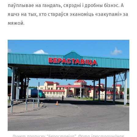
паўплывае на гандаль, сярэдні і дробны бізнэс. А
яшчэ на тых, хто стараўся эканоміць «закупамі» за
мяжой.
Пункт пропуску “Бераставіца”. Фота ілюстрацыйнае.