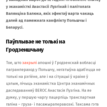
у эканамісткі Анастасіі Лузгінай і палітолага
Валянціна Балюка, якіх эфектаў варта чакаць
далей ад памежнага канфлікту Польшчы і
Беларусі.
Паўплывае не толькі на
Гродзеншчыну
Тое, што
закрылі
апошні ў Гродзенскай вобласці
пагранпераход у Польшчу, негатыўна адаб’ецца не
толькі на рэгіёне, але і на сітуацыі ў краіне ў
цэлым, лічыць эканамістка Цэнтра эканамічных
даследаванняў BEROC Анастасія Лузгіна. На яе
думку, у першую чаргу пацерпіць транспартная
галіна – груза- і пасажыраперавозкі. Таксама гэта