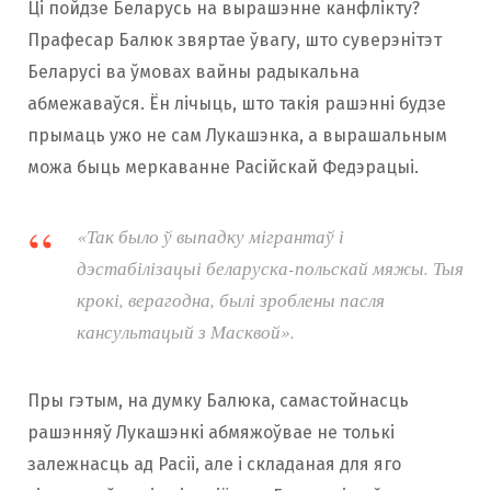
Ці пойдзе Беларусь на вырашэнне канфлікту?
Прафесар Балюк звяртае ўвагу, што суверэнітэт
Беларусі ва ўмовах вайны радыкальна
абмежаваўся. Ён лічыць, што такія рашэнні будзе
прымаць ужо не сам Лукашэнка, а вырашальным
можа быць меркаванне Расійскай Федэрацыі.
«Так было ў выпадку мігрантаў і
дэстабілізацыі беларуска-польскай мяжы. Тыя
крокі, верагодна, былі зроблены пасля
кансультацый з Масквой».
Пры гэтым, на думку Балюка, самастойнасць
рашэнняў Лукашэнкі абмяжоўвае не толькі
залежнасць ад Расіі, але і складаная для яго