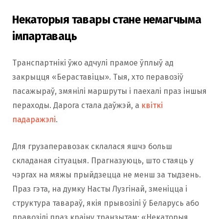
Некаторыя тавары стане немагчыма
імпартаваць
Транспартнікі ўжо адчулі прамое ўплыў ад
закрыцця «Бераставіцы». Тыя, хто перавозіў
пасажыраў, змянілі маршруты і паехалі праз іншыя
пераходы. Дарога стала даўжэй, а
квіткі
падаражэлі
.
Для грузаперавозак склалася яшчэ больш
складаная сітуацыя. Прагназуюць, што стаяць у
чэргах на мяжы прыйдзецца не менш за тыдзень.
Праз гэта, на думку Насты Лузгінай, зменіцца і
структура тавараў, якія прывозілі ў Беларусь або
правозілі праз краіну транзытам: «Некаторыя