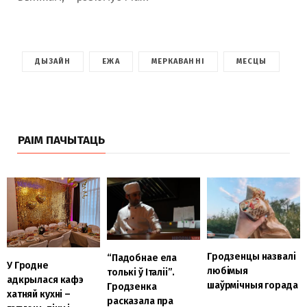
ДЫЗАЙН
ЕЖА
МЕРКАВАННІ
МЕСЦЫ
РАІМ ПАЧЫТАЦЬ
Гродзенцы назвалі
“Падобнае ела
У Гродне
любімыя
толькі ў Італіі”.
адкрылася кафэ
шаўрмічныя горада
Гродзенка
хатняй кухні –
расказала пра