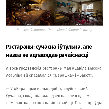
Мінская ўстанова “МонеМане”. Фота: Relax.by
Рэстараны: сучасна і ўтульна, але
назва не адпавядае рэчаіснасці
А вось гродзенскія рэстараны Мая ацаніла высока.
Асабліва ёй спадабаліся «Барашка» і «Бакст».
— У «Барашцы» вельмі добры клубны вайб.
Сучасна, складана, маладзёжна, але людзям
немаладым таксама павінна зайсці. Гэта сапраўды