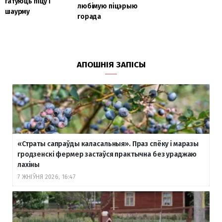
гатуюць піцу і
любімую піцэрыю
шаурму
горада
АПОШНІЯ ЗАПІСЫ
«Страты сапраўды каласальныя». Праз спёку і маразы
гродзенскі фермер застаўся практычна без ураджаю
лахіны
7 ЖНІЎНЯ 2026, 16:47