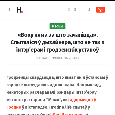
F
I
Рус
a
n
c
s
e
t
b
a
o
g
МЕСЦЫ
o
r
k
a
«Воку няма за што зачапіцца».
m
Спыталіся ў дызайнера, што не так з
інтэр’ерамі гродзенскіх устаноў
31 КАСТРЫЧНІКА 2024, 13:45
Гродзенцы скардзяцца, што шмат якія ўстановы ў
горадзе выглядаюць аднолькава. Напрыклад,
некаторых расчаравалі рэндары інтэр’ераў
мяснога рэстарана “Момо”, які
адкрыецца ў
Гродне
ў лістападзе. Hrodna.life спытаў у
дызайнера інтэр’ераў
Маі Шатохінай
, ці