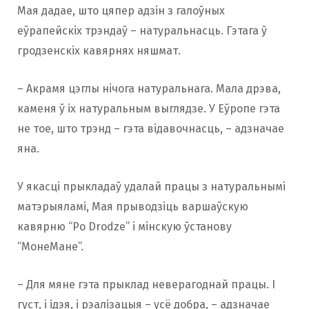
Мая дадае, што цяпер адзін з галоўных
еўрапейскіх трэндаў – натуральнасць. Гэтага ў
гродзенскіх кавярнях няшмат.
– Акрамя цэглы нічога натуральнага. Мала дрэва,
каменя ў іх натуральным выглядзе. У Еўропе гэта
не тое, што трэнд – гэта відавочнасць, – адзначае
яна.
У якасці прыкладаў удалай працы з натуральнымі
матэрыяламі, Мая прыводзіць варшаўскую
кавярню “Po Drodze” і мінскую ўстанову
“МонеМане”.
– Для мяне гэта прыклад неверагоднай працы. І
густ, і ідэя, і рэалізацыя – усё добра, – адзначае