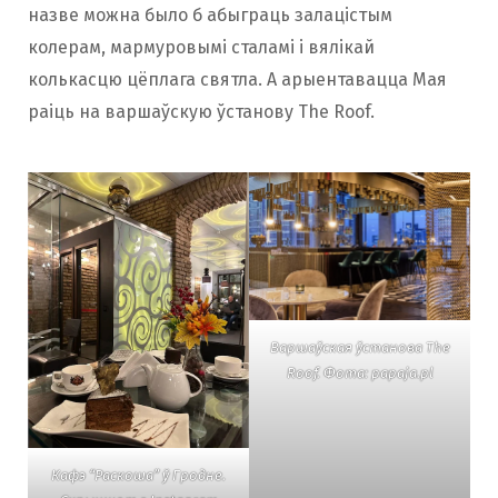
назве можна было б абыграць залацістым
колерам, мармуровымі сталамі і вялікай
колькасцю цёплага святла. А арыентавацца Мая
раіць на варшаўскую ўстанову The Roof.
Варшаўская ўстанова The
Roof. Фота: papaja.pl
Кафэ “Раскоша” ў Гродне.