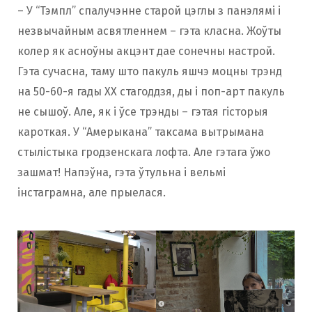
– У “Тэмпл” спалучэнне старой цэглы з панэлямі і
незвычайным асвятленнем – гэта класна. Жоўты
колер як асноўны акцэнт дае сонечны настрой.
Гэта сучасна, таму што пакуль яшчэ моцны трэнд
на 50-60-я гады ХХ стагоддзя, ды і поп-арт пакуль
не сышоў. Але, як і ўсе трэнды – гэтая гісторыя
кароткая. У “Амерыкана” таксама вытрымана
стылістыка гродзенскага лофта. Але гэтага ўжо
зашмат! Напэўна, гэта ўтульна і вельмі
інстаграмна, але прыелася.