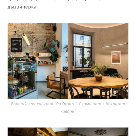
дызайнерка.
Варшаўская кавярня “Po Drodze”. Скрыншот з Instagram
кавярні