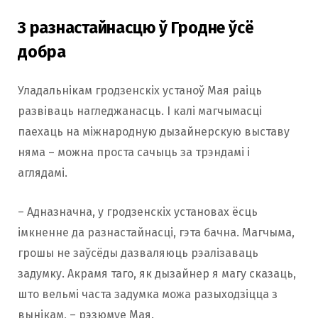
З разнастайнасцю ў Гродне ўсё
добра
Уладальнікам гродзенскіх устаноў Мая раіць
развіваць нагледжанасць. І калі магчымасці
паехаць на міжнародную дызайнерскую выставу
няма – можна проста сачыць за трэндамі і
аглядамі.
– Адназначна, у гродзенскіх установах ёсць
імкненне да разнастайнасці, гэта бачна. Магчыма,
грошы не заўсёды дазваляюць рэалізаваць
задумку. Акрамя таго, як дызайнер я магу сказаць,
што вельмі часта задумка можа разыходзіцца з
вынікам, – рэзюмуе Мая.