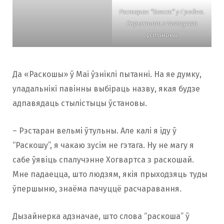
Рэстаран “Бакст” у Гродне.
Скрыншот з Instagram
установы
Да «Раскошы» ў Маі ўзніклі пытанні. На яе думку,
уладальнікі павінны выбіраць назву, якая будзе
адпавядаць стылістыцы ўстановы.
– Рэстаран вельмі ўтульны. Але калі я іду ў
“Раскошу”, я чакаю зусім не гэтага. Ну не магу я
сабе ўявіць спалучэнне Хогвартса з раскошай.
Мне падаецца, што людзям, якія прыходзяць туды
ўпершыню, знаёма пачуццё расчаравання.
Дызайнерка адзначае, што слова “раскоша” ў