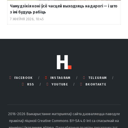
Чаму дзікія коні ўсё часцей выходзяць на дарогі — і што
з імі будуць рабіць
7 ЖНІЎНЯ 2026, 10:45
FACEBOOK
INSTAGRAM
TELEGRAM
RSS
YOUTUBE
ВКОНТАКТЕ
2016-2026 Выкарыстанне матэрыялаў сайта дазваляецца паводле
правілаў ліцэнзіі Creative Commons BY-SA 4.0 Int са спасылкай на
крыніцу і ўказаннем аўтара.
Падрабязныя правілы перадруку тут
.