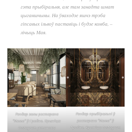
гэта прыбіральня, але там занадта шмат
цыганшчыны. На ўваходзе яшчэ трэба
гіпсавых ільвоў паставіць і будзе комба, –
лічыць Мая.
Рэндар прыбіральні ў
Рэндар залы рэстарана
рэстаране “Момо” ў
“Момо” ў Гродне. Крыніца:
Гродне. Крыніца: Instagram
Instagram установы