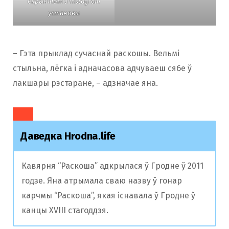
Скрыншот з Instagram
установы
– Гэта прыклад сучаснай раскошы. Вельмі
стыльна, лёгка і адначасова адчуваеш сябе ў
лакшары рэстаране, – адзначае яна.
Даведка Hrodna.life
Кавярня “Раскоша” адкрылася ў Гродне ў 2011
годзе. Яна атрымала сваю назву ў гонар
карчмы “Раскоша”, якая існавала ў Гродне ў
канцы XVIII стагоддзя.