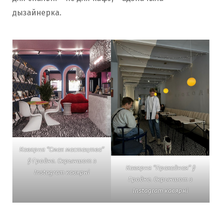
дызайнерка.
Кавярня “Смак мастацтва”
ў Гродне. Скрыншот з
Кавярня “Прахадная” ў
Instagram кавярні
Гродне. Скрыншот з
Instagram кавярні