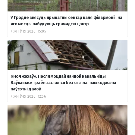
У Гродне знясуць прыватны сектар каля філармоніі: на
яго месцы пабудуюць грамадскі цэнтр
7 ЖНІЎНЯ 2026, 15:05
«Ноч жахаў». Пасля моцнай начной навальніцы
Ваўкавыск і раён засталіся без святла, пашкоджаны
паўсотні дамоў
7 ЖНІЎНЯ 2026, 12:56