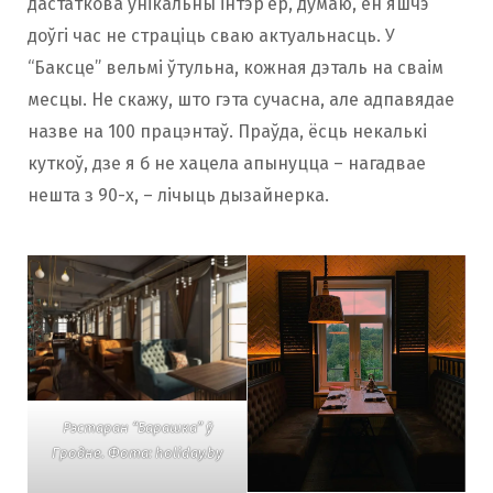
дастаткова ўнікальны інтэр’ер, думаю, ён яшчэ
доўгі час не страціць сваю актуальнасць. У
“Баксце” вельмі ўтульна, кожная дэталь на сваім
месцы. Не скажу, што гэта сучасна, але адпавядае
назве на 100 працэнтаў. Праўда, ёсць некалькі
куткоў, дзе я б не хацела апынуцца – нагадвае
нешта з 90-х, – лічыць дызайнерка.
Рэстаран “Барашка” ў
Гродне. Фота: holiday.by