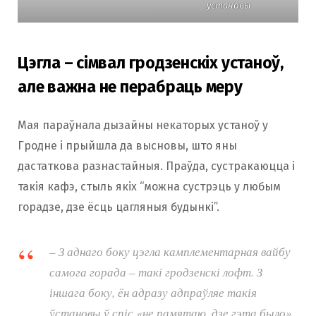
установы
Цэгла – сімвал гродзенскіх устаноў,
але важна не перабраць меру
Мая параўнала дызайны некаторых устаноў у
Гродне і прыйшла да высновы, што яны
дастаткова разнастайныя. Праўда, сустракаюцца і
такія кафэ, стыль якіх “можна сустрэць у любым
горадзе, дзе ёсць цагляныя будынкі”.
– З аднаго боку цэгла камплементарная вайбу
самога горада – такі гродзенскі лофт. З
іншага боку, ён адразу адпраўляе такія
ўстановы ў спіс «не памятаю, дзе гэта было»,