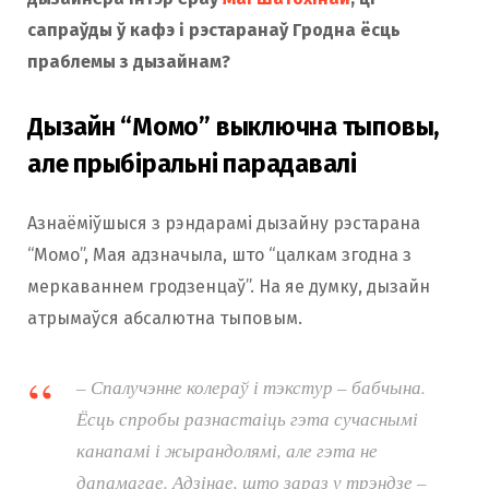
сапраўды ў кафэ і рэстаранаў Гродна ёсць
праблемы з дызайнам?
Дызайн “Момо” выключна тыповы,
але прыбіральні парадавалі
Азнаёміўшыся з рэндарамі дызайну рэстарана
“Момо”, Мая адзначыла, што “цалкам згодна з
меркаваннем гродзенцаў”. На яе думку, дызайн
атрымаўся абсалютна тыповым.
– Спалучэнне колераў і тэкстур – бабчына.
Ёсць спробы разнастаіць гэта сучаснымі
канапамі і жырандолямі, але гэта не
дапамагае. Адзінае, што зараз у трэндзе –