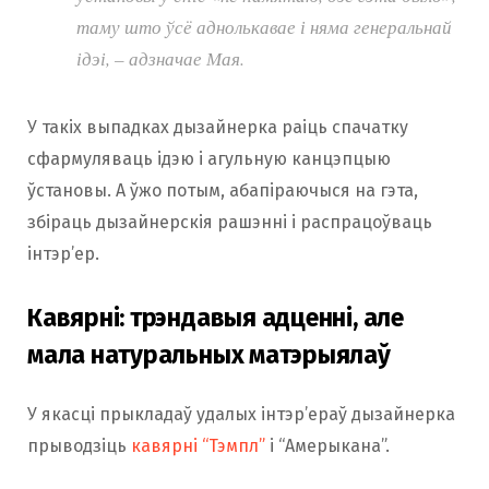
таму што ўсё аднолькавае і няма генеральнай
ідэі, – адзначае Мая.
У такіх выпадках дызайнерка раіць спачатку
сфармуляваць ідэю і агульную канцэпцыю
ўстановы. А ўжо потым, абапіраючыся на гэта,
збіраць дызайнерскія рашэнні і распрацоўваць
інтэр’ер.
Кавярні: трэндавыя адценні, але
мала натуральных матэрыялаў
У якасці прыкладаў удалых інтэр’ераў дызайнерка
прыводзіць
кавярні “Тэмпл”
і “Амерыкана”.