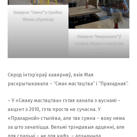
Кавярня “Тэмпл” у Гродне.
Фота: citymix.by
Кавярня “Амерыкана” ў
Гродне. Фота з Instagram
кавярні
Сярод інтэр’ераў кавярняў, якія Мая
раскрытыкавала – “Смак мастацтва” і “Прахадная”.
– У «Смаку мастацтва» гэтая канапа з вуснамі –
акцэнт з 2010, гэта проста не сучасна. У
«Прахадной» стылёва, але так сумна – воку няма
за што зачапіцца. Вельмі трэндавыя адценні, але
для спальні – не для кафэ, – адзначыла