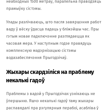
неабходных 1500 метраў, паралельна праводзяць
прамыўку сістэмы.
Улады разлічваюць, што пасля завяршэння работ
ваду ў вёску ўдасца падаць у бліжэйшы час. Пры
гэтым новае падключэнне разглядаецца як
часовая мера. У наступным годзе правядуць
комплексную мадэрнізацыю сістэмы
водазабеспячэння Прыгодзічаў.
Жыхары скардзіліся на праблему
некалькі гадоў
Праблемы з вадой у Прыгодзічах узнікаюць не
ўпершыню. Яшчэ некалькі гадоў таму жыхары
распавядалі пра рэгулярныя перабоі, асабліва ў