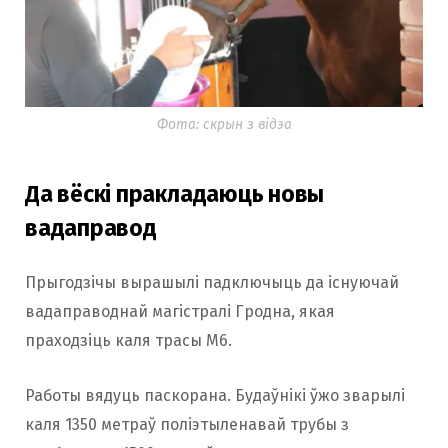
Фота: скрын з відэа
Да вёскі пракладаюць новы
вадаправод
Прыгодзічы вырашылі падключыць да існуючай
вадаправоднай магістралі Гродна, якая
праходзіць каля трасы М6.
Работы вядуць паскорана. Будаўнікі ўжо зварылі
каля 1350 метраў поліэтыленавай трубы з