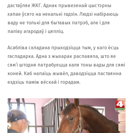
дастаўляе ЖКГ. Аднак прывезенай цыстэрны
хапае ўсяго на некалькі гадзін. Людзі набіраюць
ваду не толькі для бытавых патрэб, але і для
паліву агародаў і цяпліц.
Асабліва складана прыходзіцца тым, у каго ёсць
гаспадарка. Адна з жыхарак распавяла, што яе
сям’і штодня патрабуецца каля тоны вады для сямі
коней. Каб напаіць жывёл, даводзіцца пастаянна
ездзіць паміж вёскай і горадам.