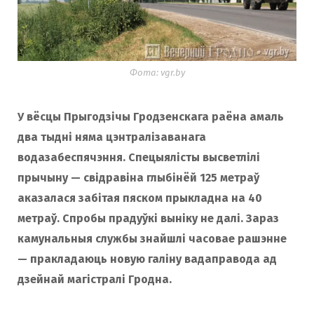
Фота: vgr.by
У вёсцы Прыгодзічы Гродзенскага раёна амаль
два тыдні няма цэнтралізаванага
водазабеспячэння. Спецыялісты высветлілі
прычыну — свідравіна глыбінёй 125 метраў
аказалася забітая пяском прыкладна на 40
метраў. Спробы прадуўкі выніку не далі. Зараз
камунальныя службы знайшлі часовае рашэнне
— пракладаюць новую галіну вадаправода ад
дзейнай магістралі Гродна.