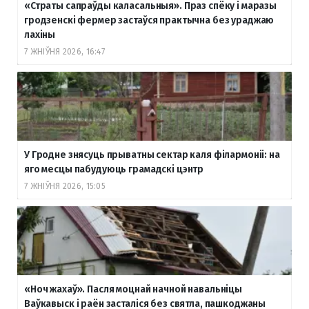
«Страты сапраўды каласальныя». Праз спёку і маразы
гродзенскі фермер застаўся практычна без ураджаю
лахіны
7 ЖНІЎНЯ 2026, 16:47
У Гродне знясуць прыватны сектар каля філармоніі: на
яго месцы пабудуюць грамадскі цэнтр
7 ЖНІЎНЯ 2026, 15:05
«Ноч жахаў». Пасля моцнай начной навальніцы
Ваўкавыск і раён засталіся без святла, пашкоджаны