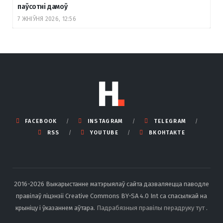
паўсотні дамоў
7 ЖНІЎНЯ 2026, 12:56
FACEBOOK
INSTAGRAM
TELEGRAM
RSS
YOUTUBE
ВКОНТАКТЕ
2016-2026 Выкарыстанне матэрыялаў сайта дазваляецца паводле
правілаў ліцэнзіі Creative Commons BY-SA 4.0 Int са спасылкай на
крыніцу і ўказаннем аўтара.
Падрабязныя правілы перадруку тут
.