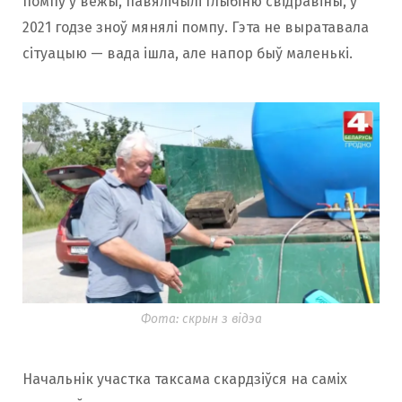
помпу ў вежы, павялічылі глыбіню свідравіны, у
2021 годзе зноў мянялі помпу. Гэта не выратавала
сітуацыю — вада ішла, але напор быў маленькі.
Фота: скрын з відэа
Начальнік участка таксама скардзіўся на саміх