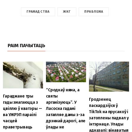
ГРАМАДСТВА
ЖКГ
ПРАБЛЕМА
РАІМ ПАЧЫТАЦЬ
“Сродкаў няма, а
Гараджане тры
святы
Гродзенец
гады змагаюцца з
арганізуюць”. У
паскардзіўся ў
цвіллю ў кватэры —
Ласосна гадамі
TikTok на прусакоў і
ва УЖРЭП параілі
затапляе дамы з-за
затоплены падвал у
часцей
дрэннай дарогі, але
інтэрнаце. Улады
праветрываць
ўлады не
адказалі: вінаватыя