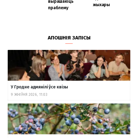
вырашаюць
жыхары
праблему
АПОШНІЯ ЗАПІСЫ
У Гродне адмянілі ўсе квізы
9 ЖНІЎНЯ 2026, 11:03