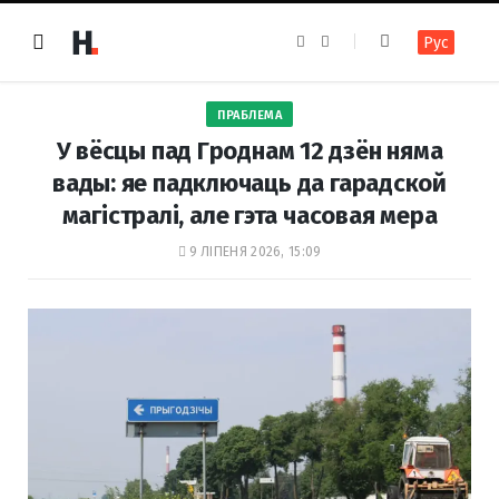
F
I
Рус
a
n
c
s
e
t
b
a
o
g
ПРАБЛЕМА
o
r
k
a
У вёсцы пад Гроднам 12 дзён няма
m
вады: яе падключаць да гарадской
магістралі, але гэта часовая мера
9 ЛІПЕНЯ 2026, 15:09