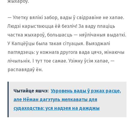
жыхароў.
— Улетку вялікі забор, вады ў свідравіне не хапае.
Людзі карыстаюцца ёй безліч! За ваду плаціць
частка жыхароў, большасць — няўлічаныя выдаткі.
У Капцёўцы была такая сітуацыя. Выязджалі
паглядзець: у кожнага другога вада цячэ, мінаючы
лічыльнік. І тут тое самае. Узімку ўсім хапае, —
распавядаў ён.
Чытайце яшчэ:
Узровень вады ў рэках расце,
але Нёман дагэтуль мелкаваты для
судаходства: уся надзея на дажджы