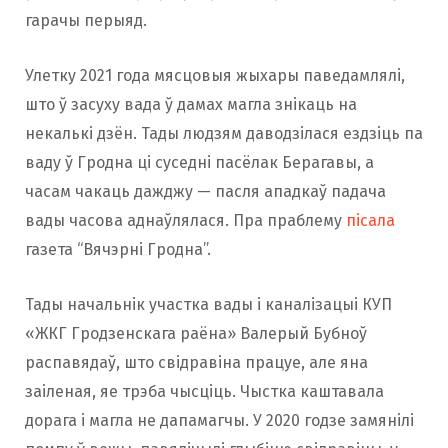
гарачы перыяд.
Улетку 2021 года мясцовыя жыхары паведамлялі,
што ў засуху вада ў дамах магла знікаць на
некалькі дзён. Тады людзям даводзілася ездзіць па
ваду ў Гродна ці суседні пасёлак Берагавы, а
часам чакаць дажджу — пасля ападкаў падача
вады часова аднаўлялася. Пра праблему
пісала
газета “Вячэрні Гродна”.
Тады начальнік участка вады і каналізацыі КУП
«ЖКГ Гродзенскага раёна» Валерый Бубноў
распавядаў, што свідравіна працуе, але яна
заіленая, яе трэба чысціць. Чыстка каштавала
дорага і магла не дапамагчы. У 2020 годзе замянілі