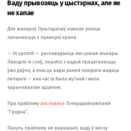
Ваду прывозяць у цыстэрнах, але яе
не хапае
Для жыхароў Прыгодзічаў кожная раніца
пачынаецца з праверкі крана.
— Ні кроплі! — распавядаюць мясцовыя жыхары.
Паводле іх слоў, перабоі з вадой працягваюцца
ўжо даўно, а якасць вады раней пакідала жадаць
лепшага — яна часта была мутнай і мела
карычняватае адценне.
Пра праблему
распавяла
Тэлерадыёкампанія
“Гродна”.
Пакуль праблему не вырашылі, ваду ў вёску