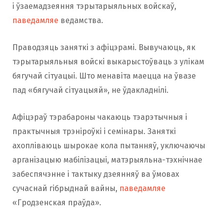
і ўзаемадзеяння тэрытарыяльных войскаў,
паведамляе
ведамства.
Праводзяць заняткі з афіцэрамі. Вывучаюць, як
тэрытарыяльныя войскі выкарыстоўваць з улікам
бягучай сітуацыі. Што менавіта маецца на ўвазе
пад «бягучай сітуацыяй», не ўдакладнілі.
Афіцэраў тэрабароны чакаюць тэарэтычныя і
практычныя трэніроўкі і семінары. Заняткі
ахопліваюць шырокае кола пытанняў, уключаючы
арганізацыю мабілізацыі, матэрыяльна-тэхнічнае
забеспячэнне і тактыку дзеянняў ва ўмовах
сучаснай гібрыднай вайны,
паведамляе
«Гродзенская праўда».