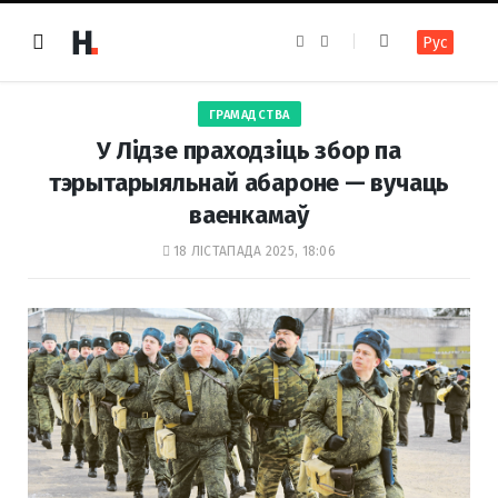
F
I
Рус
a
n
c
s
e
t
b
a
o
g
ГРАМАДСТВА
o
r
k
a
У Лідзе праходзіць збор па
m
тэрытарыяльнай абароне — вучаць
ваенкамаў
18 ЛІСТАПАДА 2025, 18:06