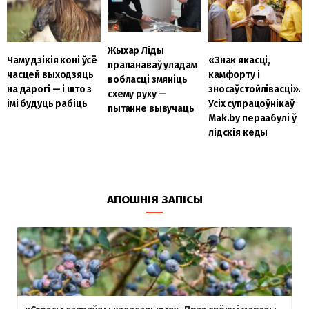
Жыхар Ліды
Чаму дзікія коні ўсё
«Знак якасці,
прапанаваў уладам
часцей выходзяць
камфорту і
вобласці змяніць
на дарогі — і што з
зносаўстойлівасці».
схему руху —
імі будуць рабіць
Усіх супрацоўнікаў
пытанне вывучаць
Mak.by пераабулі ў
лідскія кеды
АПОШНІЯ ЗАПІСЫ