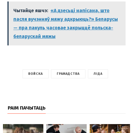
Чытайце яшчэ:
«А дзесьці напісана, што
пасля вучэнняў мяжу адкрыюць?» Беларусы
— пра пакуль часовае закрыццё польска-
беларускай мяжы
ВОЙСКА
ГРАМАДСТВА
ЛІДА
РАІМ ПАЧЫТАЦЬ