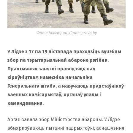
Фота ілюстрацыйнае: pravo.by
У Лідзе з 17 па 19 лістапада праходзіць вучэбны
збор па тэрытарыяльнай абароне рэгіёна.
Практычныя заняткі праводзяць пад
кіраўніцтвам намесніка начальніка
Генеральнага штаба, а навучаюць прадстаўнікоў
ваенных камісарыятаў, органаў улады і
камандавання.
Арганізавала збор Міністэрства абароны. У Лідзе
абмяркоўваюць пытанні падрыхтоўкі, аснашчэння