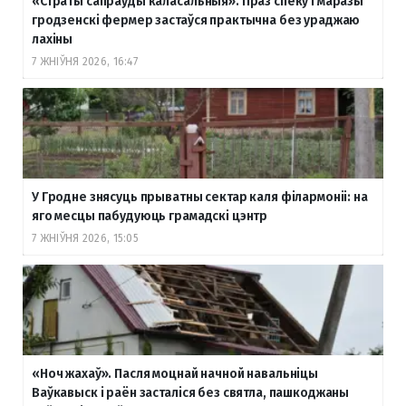
«Страты сапраўды каласальныя». Праз спёку і маразы
гродзенскі фермер застаўся практычна без ураджаю
лахіны
7 ЖНІЎНЯ 2026, 16:47
У Гродне знясуць прыватны сектар каля філармоніі: на
яго месцы пабудуюць грамадскі цэнтр
7 ЖНІЎНЯ 2026, 15:05
«Ноч жахаў». Пасля моцнай начной навальніцы
Ваўкавыск і раён засталіся без святла, пашкоджаны