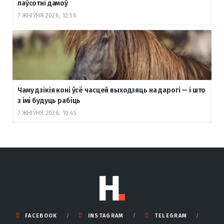
паўсотні дамоў
7 ЖНІЎНЯ 2026, 12:56
Чаму дзікія коні ўсё часцей выходзяць на дарогі — і што
з імі будуць рабіць
7 ЖНІЎНЯ 2026, 10:45
FACEBOOK
INSTAGRAM
TELEGRAM