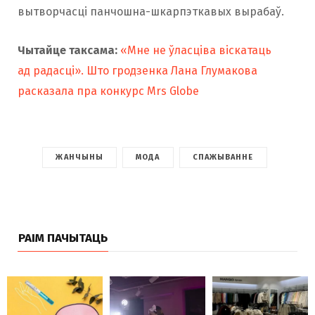
вытворчасці панчошна-шкарпэткавых вырабаў.
Чытайце таксама:
«Мне не ўласціва віскатаць
ад радасці». Што гродзенка Лана Глумакова
расказала пра конкурс Mrs Globe
ЖАНЧЫНЫ
МОДА
СПАЖЫВАННЕ
РАІМ ПАЧЫТАЦЬ