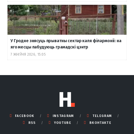
У Гродне знясуць прыватны сектар каля філармоніі: на
яго месцы пабудуюць грамадскі цэнтр
7 ЖНІЎНЯ 2026, 15:05
FACEBOOK
INSTAGRAM
TELEGRAM
RSS
YOUTUBE
ВКОНТАКТЕ