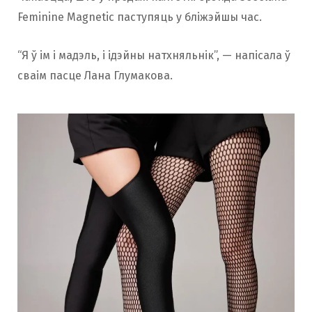
Feminine Magnetic паступяць у бліжэйшы час.
“Я ў ім і мадэль, і ідэйны натхняльнік”, — напісала ў
сваім пасце Лана Глумакова.