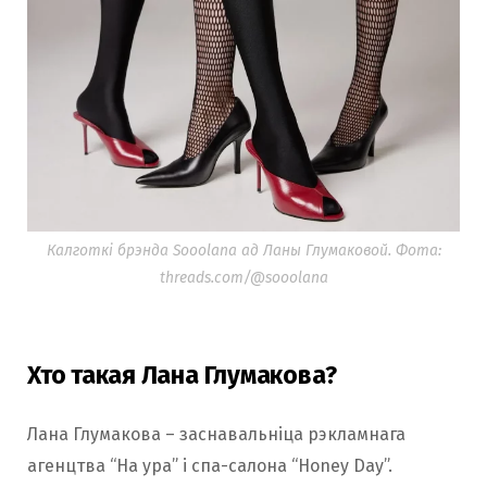
Калготкі брэнда Sooolana ад Ланы Глумаковой. Фота:
threads.com/@
sooolana
Хто такая Лана Глумакова?
Лана Глумакова – заснавальніца рэкламнага
агенцтва “На ура” і спа-салона “Honey Day”.