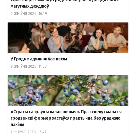
магутных дажджоў
9 ЖНІЎНЯ 2026, 16:19
У Гродне адмянілі ўсе квізы
9 ЖНІЎНЯ 2026, 11:03
«Страты сапраўды каласальныя». Праз спёку і маразы
гродзенскі фермер застаўся практычна без ураджаю
лахіны
7 ЖНІЎНЯ 2026, 16:47