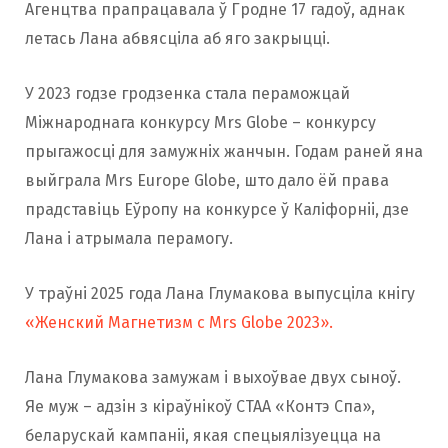
Агенцтва прапрацавала ў Гродне 17 гадоў, аднак
летась Лана абвясціла аб яго закрыцці.
У 2023 годзе гродзенка стала пераможцай
Міжнароднага конкурсу Mrs Globe – конкурсу
прыгажосці для замужніх жанчын. Годам раней яна
выйграла Mrs Europe Globe, што дало ёй права
прадставіць Еўропу на конкурсе ў Каліфорніі, дзе
Лана і атрымала перамогу.
У траўні 2025 года Лана Глумакова выпусціла кнігу
«Женский Магнетизм с Mrs Globe 2023».
Лана Глумакова замужам і выхоўвае двух сыноў.
Яе муж – адзін з кіраўнікоў СТАА «Контэ Спа»,
беларускай кампаніі, якая спецыялізуецца на