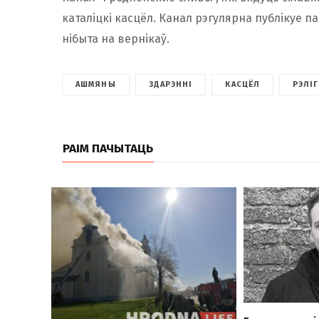
каталіцкі касцёл. Канал рэгулярна публікуе п
нібыта на вернікаў.
АШМЯНЫ
ЗДАРЭННІ
КАСЦЁЛ
РЭЛІГ
РАІМ ПАЧЫТАЦЬ