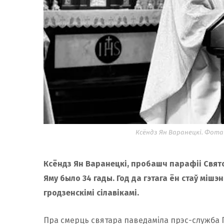
Ксёндз Ян Варанецкі. Фота
Ксёндз Ян Варанецкі, пробашч парафіі Свято
Яму было 34 гады. Год да гэтага ён стаў міш
гродзенскімі сілавікамі.
Пра смерць святара паведаміла прэс-служба Г