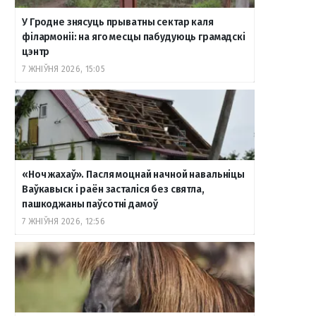
У Гродне знясуць прыватны сектар каля
філармоніі: на яго месцы пабудуюць грамадскі
цэнтр
7 ЖНІЎНЯ 2026, 15:05
«Ноч жахаў». Пасля моцнай начной навальніцы
Ваўкавыск і раён засталіся без святла,
пашкоджаны паўсотні дамоў
7 ЖНІЎНЯ 2026, 12:56