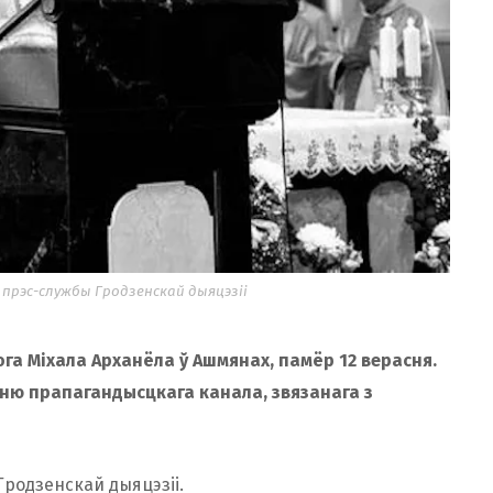
 прэс-службы Гродзенскай дыяцэзіі
га Міхала Арханёла ў Ашмянах, памёр 12 верасня.
энню прапагандысцкага канала, звязанага з
родзенскай дыяцэзіі.