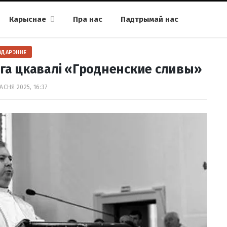
Карыснае
Пра нас
Падтрымай нас
ЗДАРЭННЕ
ога цкавалі «Гродненские сливы»
АСНЯ 2025, 16:37