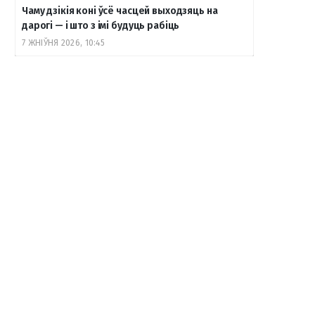
Чаму дзікія коні ўсё часцей выходзяць на
дарогі — і што з імі будуць рабіць
7 ЖНІЎНЯ 2026, 10:45