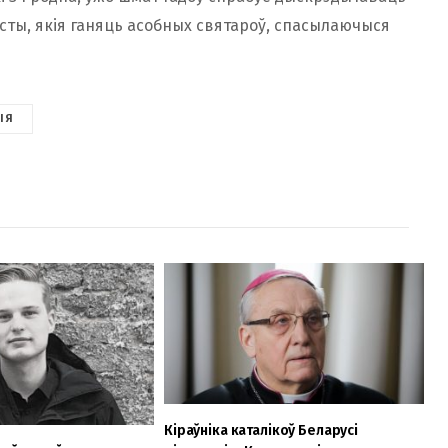
асты, якія ганяць асобных святароў, спасылаючыся
ІЯ
Кіраўніка каталікоў Беларусі