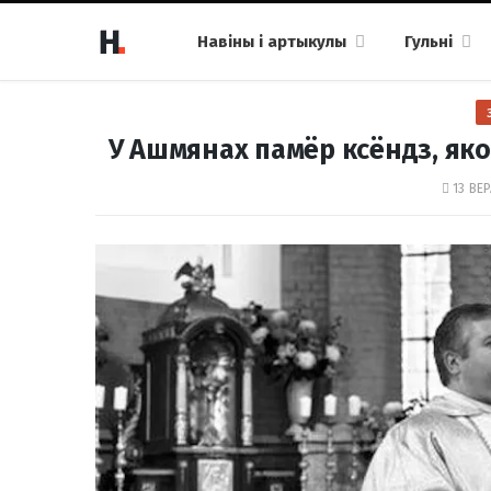
Навіны і артыкулы
Гульні
У Ашмянах памёр ксёндз, як
13 ВЕР