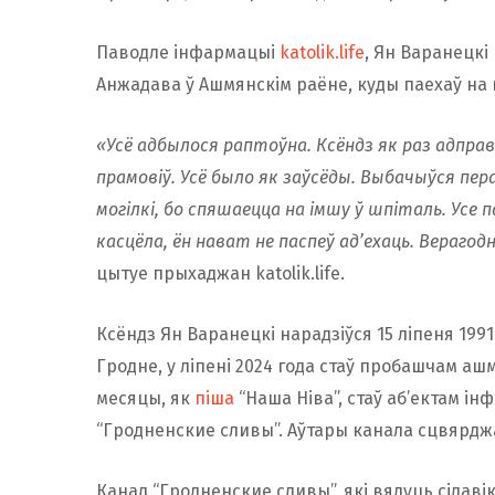
Паводле інфармацыі
katolik.life
, Ян Варанецкі
Анжадава ў Ашмянскім раёне, куды паехаў на 
«Усё адбылося раптоўна. Ксёндз як раз адправ
прамовіў. Усё было як заўсёды. Выбачыўся пер
могілкі, бо спяшаецца на імшу ў шпіталь. Усе 
касцёла, ён нават не паспеў ад’ехаць. Верагод
цытуе прыхаджан katolik.life.
Ксёндз Ян Варанецкі нарадзіўся 15 ліпеня 1991 
Гродне, у ліпені 2024 года стаў пробашчам аш
месяцы, як
піша
“Наша Ніва”, стаў аб’ектам і
“Гродненские сливы”. Аўтары канала сцвярджал
Канал “Гродненские сливы”, які вядуць сілаві