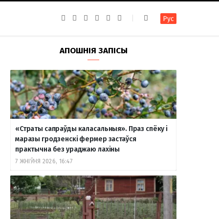
F
I
T
R
Y
В
Рус
a
n
e
S
o
к
c
s
l
S
u
о
e
t
e
T
н
b
a
g
u
т
АПОШНІЯ ЗАПІСЫ
o
g
r
b
а
o
r
a
e
к
k
a
m
т
m
е
«Страты сапраўды каласальныя». Праз спёку і
маразы гродзенскі фермер застаўся
практычна без ураджаю лахіны
7 ЖНІЎНЯ 2026, 16:47