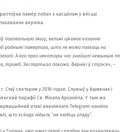
 раптоўна памёр побач з касцёлам у вёсцы
пахаванне верніка.
іў пахавальную імшу, вельмі цікавае казанне
ад роднымі памерлага, што не можа паехаць на
паехалі. А яго праз некаторы час знайшлі нежывым ля
на, тромб. Экспертыза пакажа. Вернікі ў стрэсе»
, –
г. Стаў святаром у 2016 годзе. Служыў у Ашмянах і
мянскай парафіі Св. Міхала Арханёла. У тым жа
нфармацыйнай атакі ананімнага Telegram-канала
і, што ксёндз нібыта “не любіць уладу”.
кі з Гродна, ужо шмат гадоў спрабуе дыскрэдытаваць