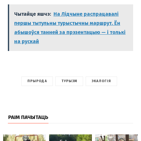
Чытайце яшчэ:
На Лідчыне распрацавалі
першы тытульны турыстычны маршрут. Ён
абышоўся танней за прэзентацыю — і толькі
на рускай
ПРЫРОДА
ТУРЫЗМ
ЭКАЛОГІЯ
РАІМ ПАЧЫТАЦЬ