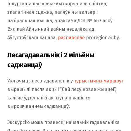
Індурскага даследча-вытворчага лясніцтва,
экалагічная сцежка, паляўнічы вальер і
назіральная вышка, а таксама ДОТ № 66 часоў
Вялікай Айчыннай вайны недалёка ад
Аўгустоўскага канала,
распавядае
proregion24.by.
Лесагадавальнік і 2 мільёны
саджанцаў
Уключыць лесагадавальнік у
турыстычны маршрут
вырашылі пасля акцыі “Дай лесу новае жыццё!”,
калі яе ўдзельнікі актыўна цікавіліся
вырошчваннем саджанцаў.
Экскурсію можа правесці начальнік гадавальніка
Ягор Дрэпакоў. За паўтары гадзіны ён раскажа, як