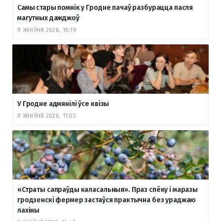
Самы стары помнік у Гродне пачаў разбурацца пасля
магутных дажджоў
9 ЖНІЎНЯ 2026, 16:19
У Гродне адмянілі ўсе квізы
9 ЖНІЎНЯ 2026, 11:03
«Страты сапраўды каласальныя». Праз спёку і маразы
гродзенскі фермер застаўся практычна без ураджаю
лахіны