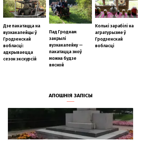
Колькі зарабілі на
Дзе пакатацца на
Пад Гроднам
агратурызме ў
вузкакалейцы ў
закрылі
Гродзенскай
Гродзенскай
вузкакалейку —
вобласці
вобласці:
пакатацца зноў
адкрываецца
можна будзе
сезон экскурсій
вясной
АПОШНІЯ ЗАПІСЫ