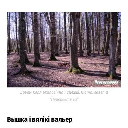
Дрэвы каля экалагічнай сцежкі. Фота: газета
“Перспектыва”
Вышка і вялікі вальер