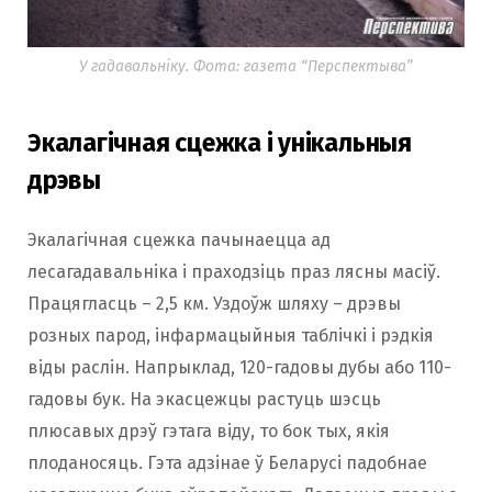
У гадавальніку. Фота: газета “Перспектыва”
Экалагічная сцежка і унікальныя
дрэвы
Экалагічная сцежка пачынаецца ад
лесагадавальніка і праходзіць праз лясны масіў.
Працягласць – 2,5 км. Уздоўж шляху – дрэвы
розных парод, інфармацыйныя таблічкі і рэдкія
віды раслін. Напрыклад, 120-гадовы дубы або 110-
гадовы бук. На экасцежцы растуць шэсць
плюсавых дрэў гэтага віду, то бок тых, якія
плоданосяць. Гэта адзінае ў Беларусі падобнае