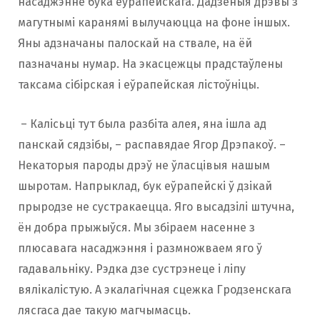
насаджэнне бука еўрапейскага. Дадзеныя дрэвы з
магутнымі каранямі вылучаюцца на фоне іншых.
Яны адзначаны палоскай на ствале, на ёй
пазначаны нумар. На экасцежцы прадстаўлены
таксама сібірская і еўрапейская лістоўніцы.
– Калісьці тут была разбіта алея, яна ішла ад
панскай сядзібы, – распавядае Ягор Дрэпакоў. –
Некаторыя пароды дрэў не ўласцівыя нашым
шыротам. Напрыклад, бук еўрапейскі ў дзікай
прыродзе не сустракаецца. Яго высадзілі штучна,
ён добра прыжыўся. Мы збіраем насенне з
плюсавага насаджэння і размножваем яго ў
гадавальніку. Рэдка дзе сустрэнеце і ліпу
вялікалістую. А экалагічная сцежка Гродзенскага
лясгаса дае такую магчымасць.