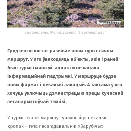
Гадавальнік. Фота: газета "Перспектыва"
Гродзенскі лясгас развівае новы турыстычны
маршрут. У яго ўваходзяць аб’екты, якія і раней
былі турыстычнымі, аднак ім не хапала
інфармацыйнай падтрымкі. У маршруце будзе
новы фармат і некалькі лакацый. А таксама ў яго
хочуць уключыць дэманстрацыю працы сучаснай
лесанарыхтоўчай тэхнікі.
У турыстычны маршрут уваходзіць некалькі
кропак – гэта лесагадавальнік «Зарубічы»