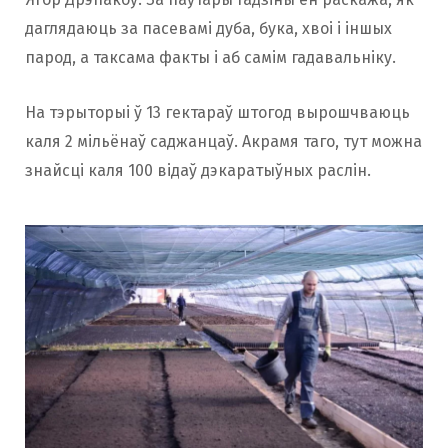
даглядаюць за пасевамі дуба, бука, хвоі і іншых
парод, а таксама факты і аб самім гадавальніку.
На тэрыторыі ў 13 гектараў штогод вырошчваюць
каля 2 мільёнаў саджанцаў. Акрамя таго, тут можна
знайсці каля 100 відаў дэкаратыўных раслін.