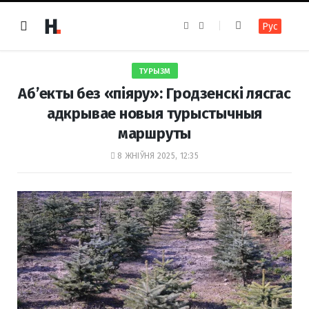
F
I
Рус
a
n
c
s
e
t
b
a
o
g
ТУРЫЗМ
o
r
k
a
Аб’екты без «піяру»: Гродзенскі лясгас
m
адкрывае новыя турыстычныя
маршруты
8 ЖНІЎНЯ 2025, 12:35