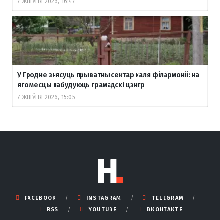
7 ЖНІЎНЯ 2026, 16:47
У Гродне знясуць прыватны сектар каля філармоніі: на
яго месцы пабудуюць грамадскі цэнтр
7 ЖНІЎНЯ 2026, 15:05
FACEBOOK
INSTAGRAM
TELEGRAM
RSS
YOUTUBE
ВКОНТАКТЕ