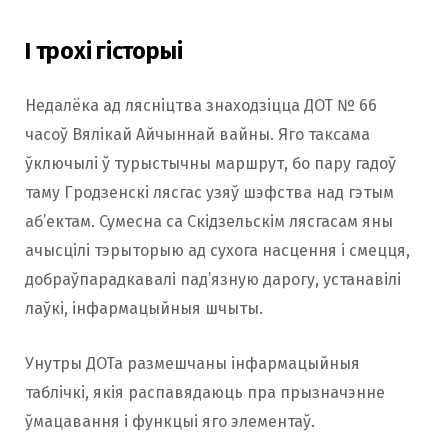
І трохі гісторыі
Недалёка ад лясніцтва знаходзіцца ДОТ № 66
часоў Вялікай Айчыннай вайны. Яго таксама
ўключылі ў турыстычны маршрут, бо пару гадоў
таму Гродзенскі лясгас узяў шэфства над гэтым
аб’ектам. Сумесна са Скідзельскім лясгасам яны
ачысцілі тэрыторыю ад сухога насцення і смецця,
добраўпарадкавалі пад’язную дарогу, устанавілі
лаўкі, інфармацыйныя шчыты.
Унутры ДОТа размешчаны інфармацыйныя
таблічкі, якія распавядаюць пра прызначэнне
ўмацавання і функцыі яго элементаў.