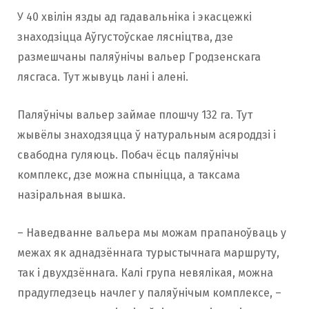
У 40 хвілін язды ад гадавальніка і экасцежкі
знаходзіцца Аўгустоўскае лясніцтва, дзе
размешчаны паляўнічы вальер Гродзенскага
лясгаса. Тут жывуць лані і алені.
Паляўнічы вальер займае плошчу 132 га. Тут
жывёлы знаходзяцца ў натуральным асяроддзі і
свабодна гуляюць. Побач ёсць паляўнічы
комплекс, дзе можна спыніцца, а таксама
назіральная вышка.
– Наведванне вальера мы можам прапаноўваць у
межах як аднадзённага турыстычнага маршруту,
так і двухдзённага. Калі група невялікая, можна
прадугледзець начлег у паляўнічым комплексе, –