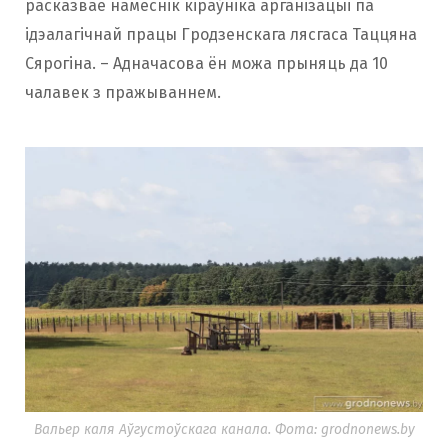
расказвае намеснік кіраўніка арганізацыі па
ідэалагічнай працы Гродзенскага лясгаса Таццяна
Сярогіна. – Адначасова ён можа прыняць да 10
чалавек з пражываннем.
Вальер каля Аўгустоўскага канала. Фота: grodnonews.by