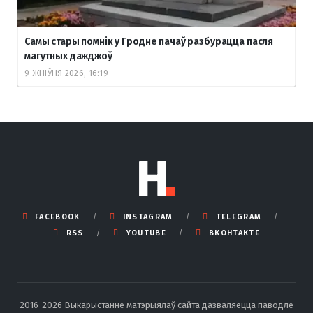
Самы стары помнік у Гродне пачаў разбурацца пасля
магутных дажджоў
9 ЖНІЎНЯ 2026, 16:19
FACEBOOK
INSTAGRAM
TELEGRAM
RSS
YOUTUBE
ВКОНТАКТЕ
2016-2026 Выкарыстанне матэрыялаў сайта дазваляецца паводле