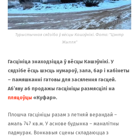
Турыстычная сядзіба ў вёсцы Кашэўнікі. Фота: "Цэнтр
Жылля"
Гасцініца знаходзіцца ў вёсцы Кашэўнікі. У
сядзібе ёсць шэсць нумароў, зала, бар і кабінеты
– памяшканні гатовы для засялення гасцей.
Аб’яву аб продажы гасцініцы размясцілі на
пляцоўцы
«Куфар».
Плошча гасцініцы разам з летняй верандай –
амаль 747 кв.м. У аснове будынка – маналітны
падмурак. Вонкавыя сцены складаюцца з