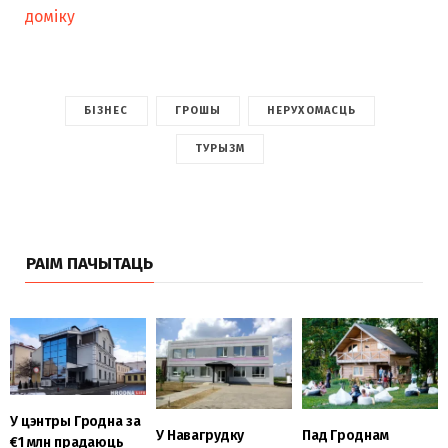
доміку
БІЗНЕС
ГРОШЫ
НЕРУХОМАСЦЬ
ТУРЫЗМ
РАІМ ПАЧЫТАЦЬ
У цэнтры Гродна за
Пад Гроднам
У Навагрудку
€1 млн прадаюць