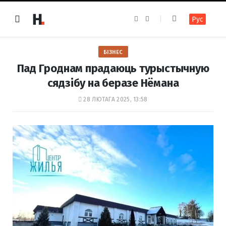
F
I
Рус
a
n
c
s
e
t
b
a
o
g
БІЗНЕС
o
r
k
a
Пад Гроднам прадаюць турыстычную
m
сядзібу на беразе Нёмана
28 ЛЮТАГА 2025, 13:58