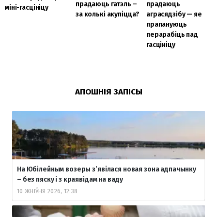
прадаюць
прадаюць гатэль –
міні-гасцініцу
аграсядзібу — яе
за колькі акупіцца?
прапануюць
перарабіць пад
гасцініцу
АПОШНІЯ ЗАПІСЫ
На Юбілейным возеры з’явілася новая зона адпачынку
– без пяску і з краявідам на ваду
10 ЖНІЎНЯ 2026, 12:38