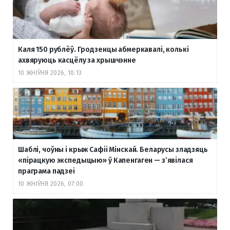
Каля 150 рублёў. Гродзенцы абмеркавалі, колькі
ахвяруюць касцёлу за хрышчэнне
10 ЖНІЎНЯ 2026, 10:13
Шаблі, чоўны і крыж Сафіі Мінскай. Беларусы зладзяць
«пірацкую экспедыцыю» ў Капенгаген — з’явілася
праграма падзеі
10 ЖНІЎНЯ 2026, 07:00