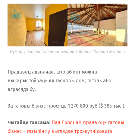
Нумар у гатэлі і летняя веранда. Фота: “Цэнтр Жылля”.
Прадавец адзначае, што аб’ект можна
выкарыстоўваць як гасцявы дом, гатэль або
аграсядзібу.
За гатовы бізнэс просяць 1 270 800 руб ($ 385 тыс.).
Чытайце таксама:
Пад Гроднам прадаюць гатовы
бізнэс – глэмпінг у выглядзе трохкутнікавага