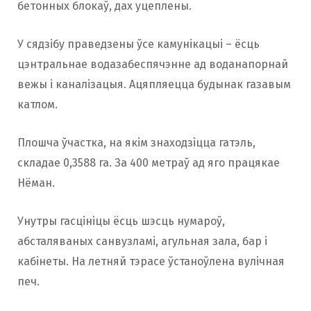
бетонных блокаў, дах уцеплены.
У сядзібу праведзены ўсе камунікацыі – ёсць
цэнтральнае водазабеспячэнне ад воданапорнай
вежы і каналізацыя. Ацяпляецца будынак газавым
катлом.
Плошча ўчастка, на якім знаходзіцца гатэль,
складае 0,3588 га. За 400 метраў ад яго працякае
Нёман.
Унутры гасцініцы ёсць шэсць нумароў,
абсталяваных санвузламі, агульная зала, бар і
кабінеты. На летняй тэрасе ўстаноўлена вулічная
печ.