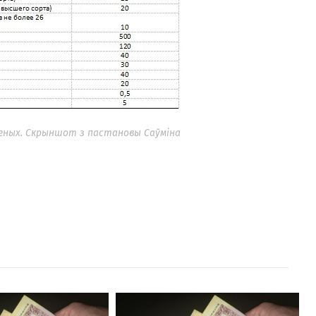
еных. Скрыншот з пастановы Саўміна