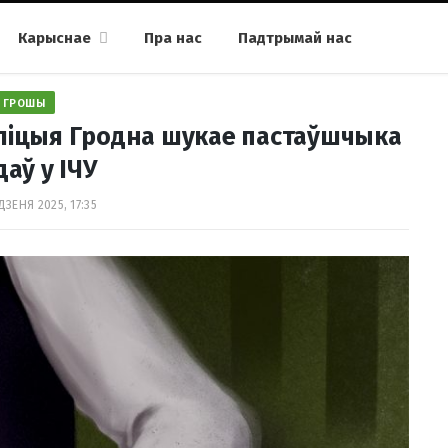
Карыснае
Пра нас
Падтрымай нас
ГРОШЫ
Міліцыя Гродна шукае пастаўшчыка
аў у ІЧУ
ДЗЕНЯ 2025, 17:35