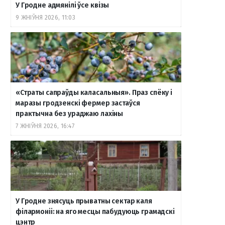
У Гродне адмянілі ўсе квізы
9 ЖНІЎНЯ 2026, 11:03
«Страты сапраўды каласальныя». Праз спёку і
маразы гродзенскі фермер застаўся
практычна без ураджаю лахіны
7 ЖНІЎНЯ 2026, 16:47
У Гродне знясуць прыватны сектар каля
філармоніі: на яго месцы пабудуюць грамадскі
цэнтр