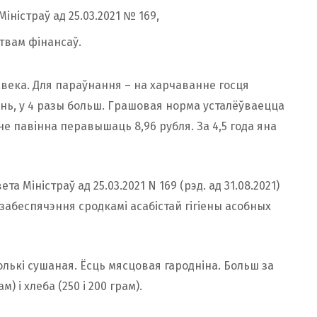
ністраў ад 25.03.2021 № 169,
твам фінансаў.
лавека. Для параўнання – на харчаванне госця
зень, у 4 разы больш. Грашовая норма усталёўваецца
не павінна перавышаць 8,96 рубля. За 4,5 года яна
Міністраў ад 25.03.2021 N 169 (рэд. ад 31.08.2021)
забеспячэння сродкамі асабістай гігіены асобных
толькі сушаная. Ёсць мясцовая гародніна. Больш за
 і хлеба (250 і 200 грам).