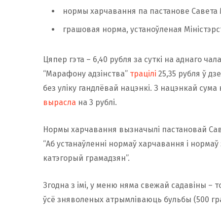
нормы харчавання па пастанове Савета Мі
грашовая норма, устаноўленая Міністэрс
Цяпер гэта – 6,40 рубля за суткі на аднаго ча
“Марафону адзінства”
трацілі
25,35 рубля ў д
без уліку гандлёвай нацэнкі. З нацэнкай сума 
вырасла
на 3 рублі.
Нормы харчавання вызначылі пастановай Савета 
“Аб устанаўленні нормаў харчавання і нормаў 
катэгорый грамадзян”.
Згодна з імі, у меню няма свежай садавіны – 
ўсё зняволеных атрымліваюць бульбы (500 грам)