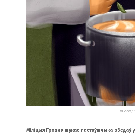
Ілюстра
Міліцыя Гродна шукае пастаўшчыка абедаў у