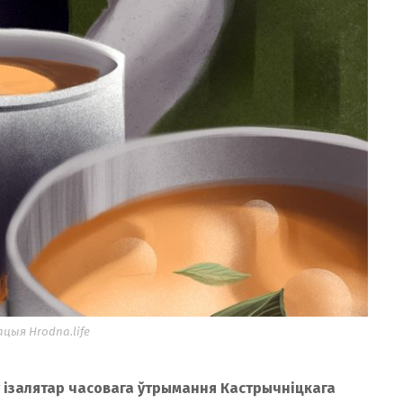
цыя Hrodna.life
 ізалятар часовага ўтрымання Кастрычніцкага