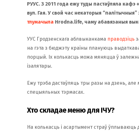
РУУС. З 2011 года ежу туды пастаўляла кафэ 
вул. Гая. У свой час некаторыя “палітычныя”
тлумачыла
Hrodna.life, чаму абавязаныя вык
УУС Гродзенскага аблвыканкама
праводзіць
з
на гэта з бюджэту краіны плануюць выдаткавац
порцый. Іх колькасць можа мяняцца ў залежна
ізалятары.
Ежу трэба дастаўляць тры разы на дзень, але 
спецыяльных тэрмасах.
Хто складае меню для ІЧУ?
На колькасць і асартымент страў ўплываюць 