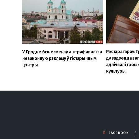
Рэстаратарам Г
У Гродне бізнесменаў аштрафавалі за
давядзецца за
незаконную рэкламу ў гістарычным
адлічвалі грош
цэнтры
культуры
FACEBOOK