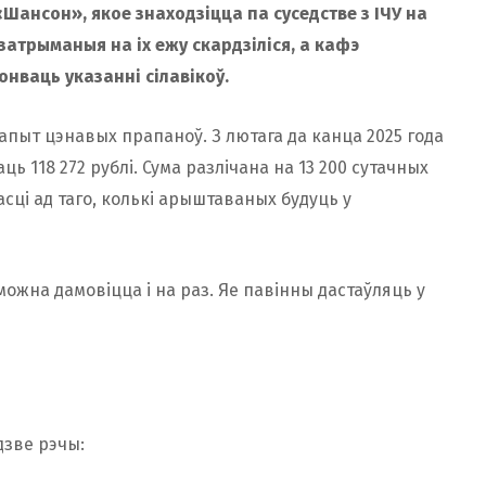
«Шансон», якое знаходзіцца па суседстве з ІЧУ на
 затрыманыя на іх ежу скардзіліся, а кафэ
онваць указанні сілавікоў.
апыт цэнавых прапаноў. З лютага да канца 2025 года
ь 118 272 рублі. Сума разлічана на 13 200 сутачных
сці ад таго, колькі арыштаваных будуць у
можна дамовіцца і на раз. Яе павінны дастаўляць у
дзве рэчы: