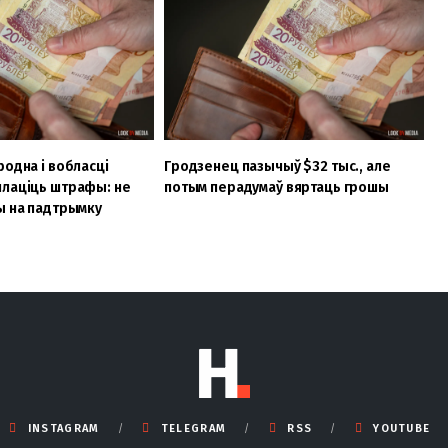
родна і вобласці
Гродзенец пазычыў $32 тыс., але
плаціць штрафы: не
потым перадумаў вяртаць грошы
ы на падтрымку
INSTAGRAM
TELEGRAM
RSS
YOUTUBE