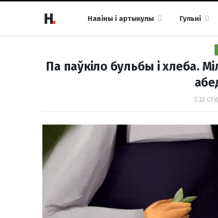
Навіны і артыкулы
Гульні
Па паўкіло бульбы і хлеба. 
абед
22 СТУ