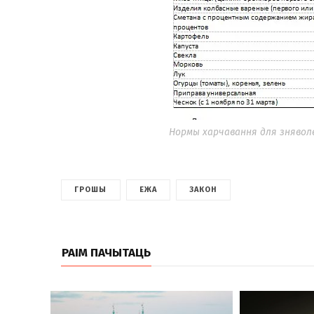
Нормы харчавання для знявол
ГРОШЫ
ЕЖА
ЗАКОН
РАІМ ПАЧЫТАЦЬ