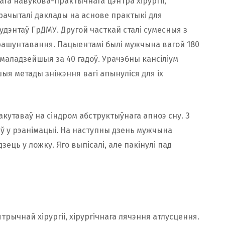
га навукова-практычнага цэнтра хірургіі,
 прачыталі даклады на аснове практыкі для
студэнтаў ГрДМУ. Другой часткай сталі сумесныя з
страшунтавання. Пацыентамі былі мужчына вагой 180
 маладзейшыя за 40 гадоў. Урачэбны кансіліум
ыя метады зніжэння вагі апынуліся для іх
кутаваў на сіндром абструктыўнага апноэ сну. З
ў у рэанімацыі. На наступны дзень мужчына
ець у ложку. Яго выпісалі, але пакінулі пад
трычнай хірургіі, хірургічнага лячэння атлусцення.