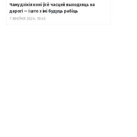
Чаму дзікія коні ўсё часцей выходзяць на
дарогі — і што з імі будуць рабіць
7 ЖНІЎНЯ 2026, 10:45