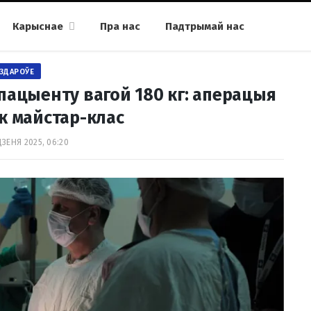
Карыснае
Пра нас
Падтрымай нас
ЗДАРОЎЕ
пацыенту вагой 180 кг: аперацыя
к майстар-клас
ДЗЕНЯ 2025, 06:20