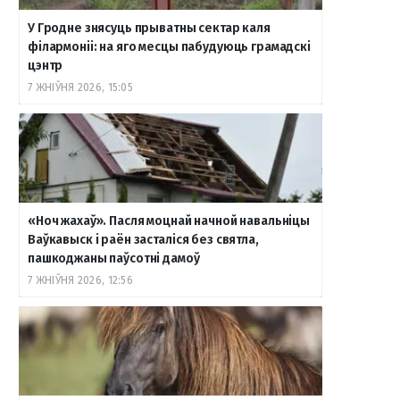
У Гродне знясуць прыватны сектар каля
філармоніі: на яго месцы пабудуюць грамадскі
цэнтр
7 ЖНІЎНЯ 2026, 15:05
«Ноч жахаў». Пасля моцнай начной навальніцы
Ваўкавыск і раён засталіся без святла,
пашкоджаны паўсотні дамоў
7 ЖНІЎНЯ 2026, 12:56