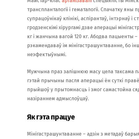
Майстар-клас
арганізавалі
спецыялісты Мінска
транспланталогіі і гематалогіі. Спачатку яны
супрацоўнікаў клінікі, аспірантаў, інтэрнаў і 
гродзенскімі хірургамі дзве аперацыі мініга
кг і жанчына вагой 120 кг. Абодва пацыенты –
рэкамендаваў ім мінігастрашунтаванне, бо інш
неэфектыўнымі.
Мужчына праз залішнюю масу цела таксама па
гэтай прычыны пасля аперацыі ён суткі правё
прыйшоў у прытомнасць і змог самастойна сядз
назіраннем адмыслоўцаў.
Як гэта працуе
Мінігастрашунтаванне – адзін з метадаў барыя