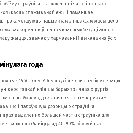
аб’ёму страўніка і выключэнні часткі тонкага
ае колькасць спажыванай ежы і памяншае
цыі рэкамендуюць пацыентам з індэксам масы цела
жных захворванняў, напрыклад дыябету ці апноэ.
аду жыцця, звычак у харчаванні і выканання ўсіх
мінулага года
яюць з 1966 года. У Беларусі першыя такія аперацыі
й універсітэцкай клініцы барыятрычная хірургія
адам пасля Мінска, дзе заняліся гэтым кірункам.
таванне і падоўжную рэзекцыю страўніка
л праз выдаленне большай часткі страўніка для
век можа пазбавіцца ад 40-90% лішняй вагі.