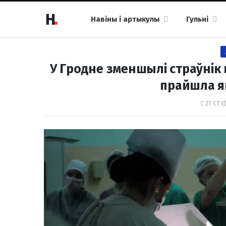
Навіны і артыкулы
Гульні
У Гродне зменшылі страўнік 
прайшла я
21 СТУ