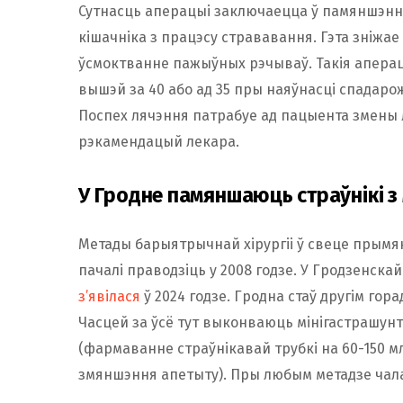
Сутнасць аперацыі заключаецца ў памяншэнні 
кішачніка з працэсу стрававання. Гэта зніж
ўсмоктванне пажыўных рэчываў. Такія апера
вышэй за 40 або ад 35 пры наяўнасці спадаро
Поспех лячэння патрабуе ад пацыента змены л
рэкамендацый лекара.
У Гродне памяншаюць страўнікі з 
Метады барыятрычнай хірургіі ў свеце прымян
пачалі праводзіць у 2008 годзе. У Гродзенска
з’явілася
ў 2024 годзе. Гродна стаў другім гор
Часцей за ўсё тут выконваюць мінігастрашун
(фармаванне страўнікавай трубкі на 60-150 м
змяншэння апетыту). Пры любым метадзе чала