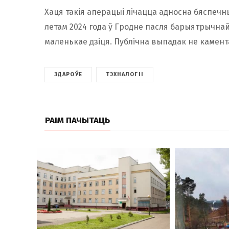
Хаця такія аперацыі лічацца адносна бяспеч
летам 2024 года ў Гродне пасля барыятрычна
маленькае дзіця. Публічна выпадак не камент
ЗДАРОЎЕ
ТЭХНАЛОГІІ
РАІМ ПАЧЫТАЦЬ