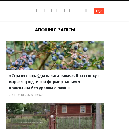
F
I
T
R
Y
В
Рус
a
n
e
S
o
к
c
s
l
S
u
о
e
t
e
T
н
b
a
g
u
т
АПОШНІЯ ЗАПІСЫ
o
g
r
b
а
o
r
a
e
к
k
a
m
т
m
е
«Страты сапраўды каласальныя». Праз спёку і
маразы гродзенскі фермер застаўся
практычна без ураджаю лахіны
7 ЖНІЎНЯ 2026, 16:47