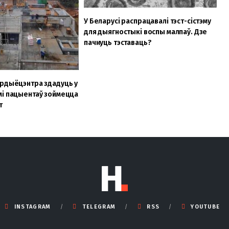
У Беларусі распрацавалі тэст-сістэму
для дыягностыкі воспы малпаў. Дзе
пачнуць тэставаць?
ардыёцэнтра здадуць у
мі пацыентаў зоймецца
т
INSTAGRAM
TELEGRAM
RSS
YOUTUBE