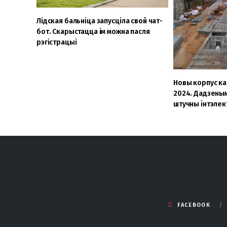
Лідская бальніца запусціла свой чат-
бот. Скарыстацца ім можна пасля
рэгістрацыі
Новы корпус к
2024. Дадзены
штучны інтэлек
FACEBOOK