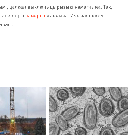
нымі, цалкам выключыць рызыкі немагчыма. Так,
й аперацыі
памерла
жанчына. У яе засталося
авалі.