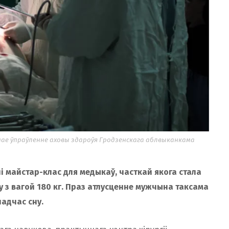
нае ўпраўленне аховы здароўя Гродзенскага аблвыканкама
і майстар-клас для медыкаў, часткай якога стала
 з вагой 180 кг. Праз атлусценне мужчына таксама
адчас сну.