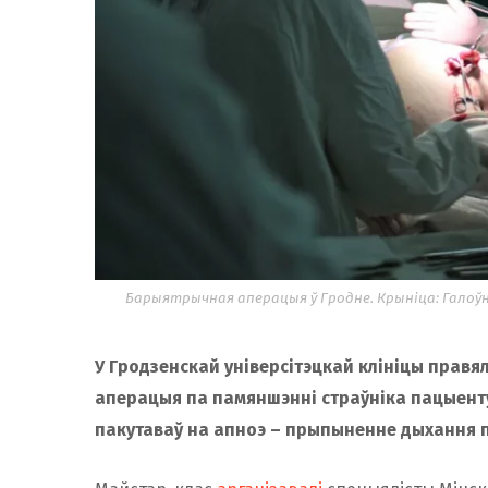
Барыятрычная аперацыя ў Гродне. Крыніца: Галоў
У Гродзенскай універсітэцкай клініцы правял
аперацыя па памяншэнні страўніка пацыенту
пакутаваў на апноэ – прыпыненне дыхання п