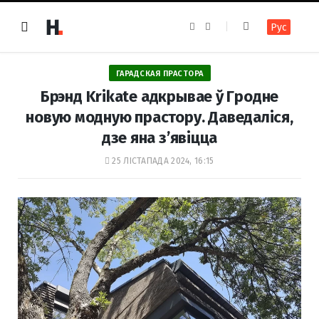
F
I
Рус
a
n
c
s
e
t
b
a
o
g
ГАРАДСКАЯ ПРАСТОРА
o
r
k
a
Брэнд Krikate адкрывае ў Гродне
m
новую модную прастору. Даведаліся,
дзе яна з’явіцца
25 ЛІСТАПАДА 2024, 16:15