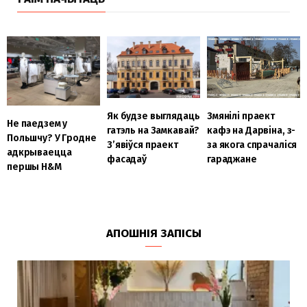
Як будзе выглядаць
Змянілі праект
Не паедзем у
гатэль на Замкавай?
кафэ на Дарвіна, з-
Польшчу? У Гродне
З’явіўся праект
за якога спрачаліся
адкрываецца
фасадаў
гараджане
першы H&M
АПОШНІЯ ЗАПІСЫ