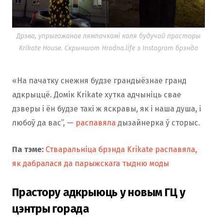
Дрэва, упрыгожанае лямпачкамі каля будучай прасторы
Krikate House. Скрыншот Hrodna.life з Instagram брэнда
«На пачатку снежня будзе грандыёзнае гранд
адкрыццё. Домік Krikate хутка адчыніць свае
дзверы і ён будзе такі ж яскравы, як і наша душа, і
любоў да вас”, —
распавяла
дызайнерка ў сторыс.
Па тэме:
Стваральніца брэнда Krikate распавяла,
як дабралася да парыжскага тыдню моды
Прастору адкрыюць у новым ГЦ у
цэнтры горада