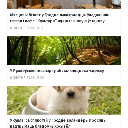
Мясцовы бізнес у Гродне пашыраецца. Уладальнікі
гатэля і кафэ “Культура” адкрылі новую ўстанову
6 ЖНІЎНЯ 2026, 14:17
У Румлёўскім лесапарку абсталююць эка-сцежку
6 ЖНІЎНЯ 2026, 13:22
У сувязі са спякотай у Гродне валанцёры просяць
падтрымаць бяздомных жывёл