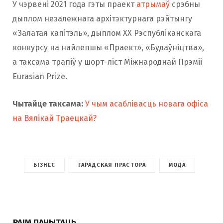
У чэрвені 2021 года гэты праект
атрымаў
срэбны
дыплом незалежнага архітэктурнага рэйтынгу
«Залатая капітэль», дыплом ХХ Рэспубліканскага
конкурсу на найлепшы «Праект», «Будаўніцтва»,
а таксама трапіў у шорт-ліст Міжнароднай Прэміі
Eurasian Prize.
Чытайце таксама:
У чым асаблівасць новага офіса
на Вялікай Траецкай?
БІЗНЕС
ГАРАДСКАЯ ПРАСТОРА
МОДА
РАІМ ПАЧЫТАЦЬ