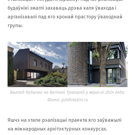
будаўнікі змаглі захаваць дрэва каля ўвахода і
арганізавалі пад яго кронай прастору ўваходнай
групы.
Выгляд будынка на Вялікай Траецкай у верасні 2024 года.
Фота: goldtrezzini.ru
Яшчэ на этапе рэалізацыі праекта яго заўважылі
на міжнародных архітэктурных конкурсах.