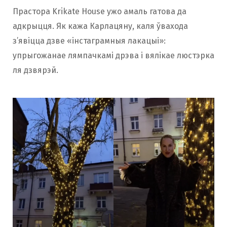
Прастора Krikate House ужо амаль гатова да
адкрыцця. Як кажа Карлацяну, каля ўвахода
з’явіцца дзве «інстаграмныя лакацыі»:
упрыгожанае лямпачкамі дрэва і вялікае люстэрка
ля дзвярэй.