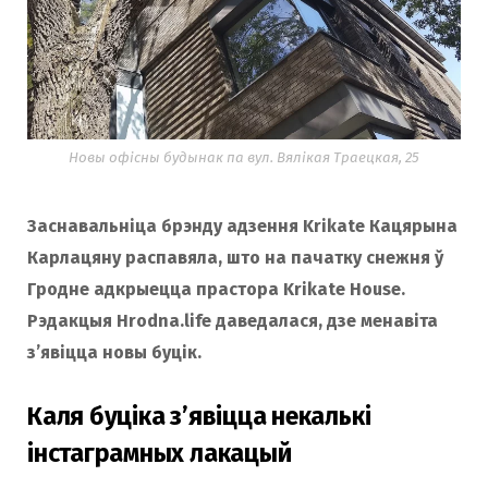
Новы офісны будынак па вул. Вялікая Траецкая, 25
Заснавальніца брэнду адзення Krikate Кацярына
Карлацяну распавяла, што на пачатку снежня ў
Гродне адкрыецца прастора Krikate House.
Рэдакцыя Hrodna.life даведалася, дзе менавіта
з’явіцца новы буцік.
Каля буціка з’явіцца некалькі
інстаграмных лакацый