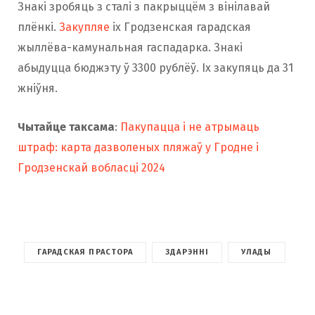
Знакі зробяць з сталі з пакрыццём з вінілавай
плёнкі.
Закупляе
іх Гродзенская гарадская
жыллёва-камунальная гаспадарка. Знакі
абыдуцца бюджэту ў 3300 рублёў. Іх закупяць да 31
жніўня.
Чытайце таксама
:
Пакупацца і не атрымаць
штраф: карта дазволеных пляжаў у Гродне і
Гродзенскай вобласці 2024
ГАРАДСКАЯ ПРАСТОРА
ЗДАРЭННІ
УЛАДЫ