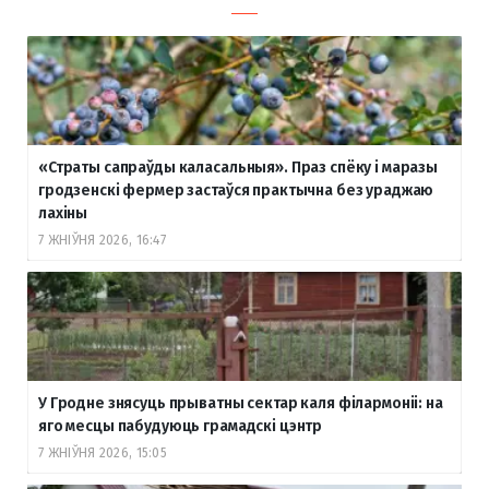
«Страты сапраўды каласальныя». Праз спёку і маразы
гродзенскі фермер застаўся практычна без ураджаю
лахіны
7 ЖНІЎНЯ 2026, 16:47
У Гродне знясуць прыватны сектар каля філармоніі: на
яго месцы пабудуюць грамадскі цэнтр
7 ЖНІЎНЯ 2026, 15:05