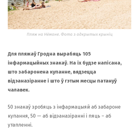
Пляж на Нёмане. Фота з адкрытых крыніц
Для пляжаў Гродна вырабяць 105
інфармацыйных знакаў. На іх будзе напісана,
што
забаронена
купанне, вядзецца
відэаназіранне і што ў гэтым месцы патануў
чалавек.
50 знакаў зробяць з інфармацыяй аб забароне
купання, 50 — аб відэаназіранні і пяць – аб
утапленні.