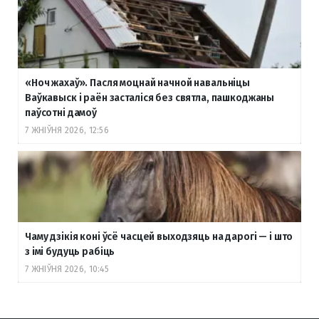
«Ноч жахаў». Пасля моцнай начной навальніцы
Ваўкавыск і раён засталіся без святла, пашкоджаны
паўсотні дамоў
7 ЖНІЎНЯ 2026, 12:56
Чаму дзікія коні ўсё часцей выходзяць на дарогі — і што
з імі будуць рабіць
7 ЖНІЎНЯ 2026, 10:45