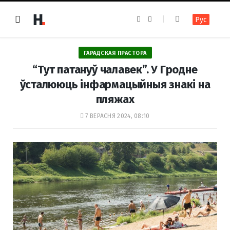
F
I
Рус
a
n
c
s
e
t
b
a
o
g
ГАРАДСКАЯ ПРАСТОРА
o
r
k
a
“Тут патануў чалавек”. У Гродне
m
ўсталююць інфармацыйныя знакі на
пляжах
7 ВЕРАСНЯ 2024, 08:10