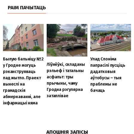
РАІМ ПАЧЫТАЦЬ
Улад Слоніма
Былую бальніцу №2
Ліўнёўкі, складаны
папрасілі пусціць
у Гродне могуць
рэльеф і татальны
дадатковыя
рэканструяваць
асфальт: тры
аўтобусы – тыя
пад жытло. Праект
прычыны, чаму
праблемы не
вынеслі на
Гродна рэгулярна
бачаць
грамадскія
затаплівае
абмеркаванні, але
інфармацыі няма
АПОШНІЯ ЗАПІСЫ