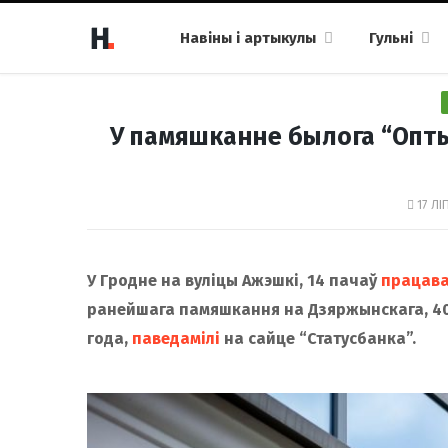
Навіны і артыкулы
Гульні
У памяшканне былога “Опты
17 ЛІ
У Гродне на вуліцы Ажэшкі, 14 пачаў
працав
ранейшага памяшкання на Дзяржынскага, 40 (
года,
паведамілі
на сайце “Статусбанка”.