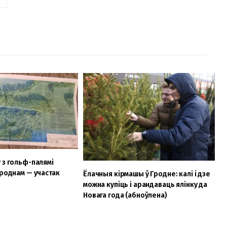
 з гольф-палямі
Гроднам — участак
Ёлачныя кірмашы ў Гродне: калі і дзе
можна купіць і арандаваць ялінку да
Новага года (абноўлена)