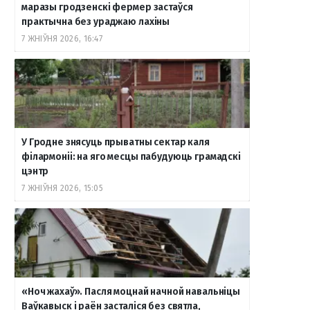
маразы гродзенскі фермер застаўся
практычна без ураджаю лахіны
7 ЖНІЎНЯ 2026, 16:47
У Гродне знясуць прыватны сектар каля
філармоніі: на яго месцы пабудуюць грамадскі
цэнтр
7 ЖНІЎНЯ 2026, 15:05
«Ноч жахаў». Пасля моцнай начной навальніцы
Ваўкавыск і раён засталіся без святла,