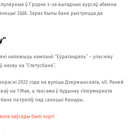
апулярныя ў Гродне з-за выгадных курсаў абмена
 санкцыі ЗША. Зараз былы банк рыхтуецца да
у”
 які належыць кампаніі “Еўрагандаль” – уласніку
ў назву на “Статусбанк”.
верасні 2022 года на вуліцы Дзяржынскага, 40. Раней
аў на 1 Мая, а таксама ў будынку гіпермаркета
а банк патрапіў пад санкцыі Канады.
кога заўсёды былі чэргі