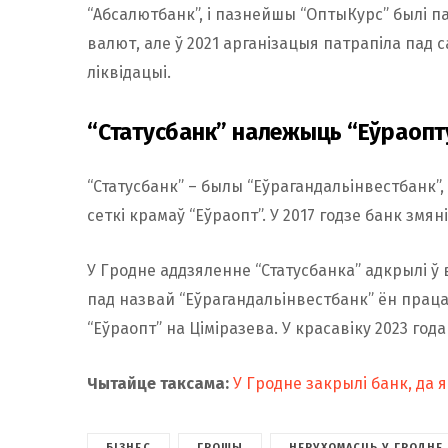
“Абсалютбанк”, і пазнейшы “ОптыКурс” былі п
валют, але ў 2021 арганізацыя патрапіла пад
ліквідацыі.
“Статусбанк” належыць “Еўраопт
“Статусбанк” – былы “Еўрагандальінвестбанк”,
сеткі крамаў “Еўраопт”. У 2017 годзе банк змяні
У Гродне аддзяленне “Статусбанка” адкрылі ў 
пад назвай “Еўрагандальінвестбанк” ён працав
“Еўраопт” на Ціміразева. У красавіку 2023 год
Чытайце таксама:
У Гродне закрылі банк, да я
БІЗНЕС
ГРОШЫ
НЕРУХОМАСЦЬ У ГРОДНЕ