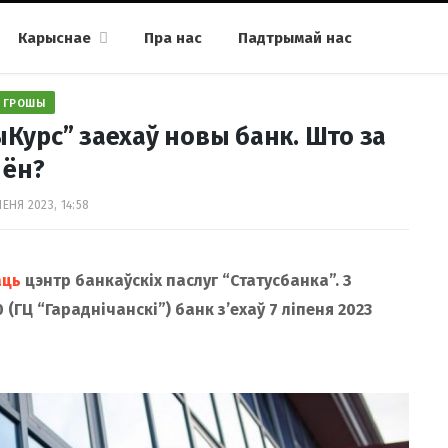
Карыснае
Пра нас
Падтрымай нас
ГРОШЫ
Курс” заехаў новы банк. Што за
ён?
ПЕНЯ 2023, 14:58
аць
цэнтр банкаўскіх паслуг “Статусбанка”. З
ГЦ “Гараднічанскі”) банк з’ехаў 7 ліпеня 2023