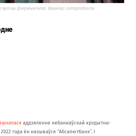
 вуліцы Дзяржынскага. Крыніца: autogrodno.by
одне
яшчалася
аддзяленне небанкаўскай крэдытна-
 2022 года ён называўся “Абсалютбанк”. І