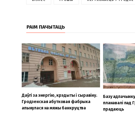
РАІМ ПАЧЫТАЦЬ
Даўгі за энергію, крэдыты і сыравіну.
Базу адпачынку
Гродзенская абутковая фабрыка
планавалі пад 
апынулася на мяжы банкруцтва
прадаюць