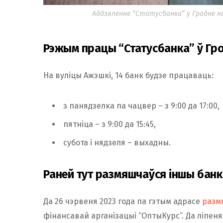
Аддзяленне “Статусбанка” у Гродне на
Рэжым працы “Статусбанка” ў Гр
На вуліцы Ажэшкі, 14 банк будзе працаваць:
з панядзелка па чацвер – з 9:00 да 17:00,
пятніца – з 9:00 да 15:45,
субота і нядзеля – выхадны.
Раней тут размяшчаўся іншы банк
Да 26 чэрвеня 2023 года па гэтым адрасе
разм
фінансавай арганізацыі “ОптыКурс”. Да ліпеня