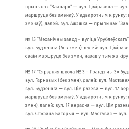
прыпынак “Заапарк” — вул. Ціміразева — вул. 
маршруце без зменаў. У адваротным кірунку: 
зменаў), далей: вул. Ажэшка — прыпынак “Заа
№ 15 “Механічны завод – вуліца Урублеўскага
вул. Будзёнага (без змен), далей: вул. Ціміраз
сваім маршруце без змен, назад у тым жа кіру
№ 17 “Сярэдняя школа № 3 – Грандзічы-3» бу
вул. Гарнавых (без змен), далей: вул. Мастав
вул. Будзёнага — вул. Ціміразева — вул. 17 ве
маршруце без зменаў. У адваротным кірунку: 
змен), далей: вул. 17 верасня — вул. Ціміразе
вул. Стэфана Баторыя — вул. Маставая — вул. 