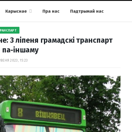
Карыснае
Пра нас
Падтрымай нас
РАНСПАРТ
е: 3 ліпеня грамадскі транспарт
 па-іншаму
ВЕНЯ 2023, 15:23