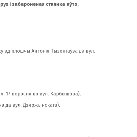
ы
рух і забароненая стаянка аўто.
ку ад плошчы Антонія Тызенгаўза да вул.
л. 17 верасня да вул. Карбышава),
іна да вул. Дзяржынскага),