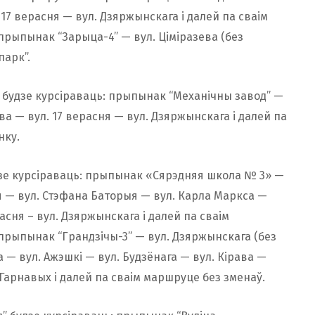
17 верасня — вул. Дзяржынскага і далей па сваім
прыпынак “Зарыца-4” — вул. Ціміразева (без
парк”.
” будзе курсіраваць: прыпынак “Механічны завод” —
ева — вул. 17 верасня — вул. Дзяржынскага і далей па
нку.
дзе курсіраваць: прыпынак «Сярэдняя школа № 3» —
ая — вул. Стэфана Баторыя — вул. Карла Маркса —
расня – вул. Дзяржынскага і далей па сваім
прыпынак “Грандзічы-3” — вул. Дзяржынскага (без
ва — вул. Ажэшкі — вул. Будзёнага — вул. Кірава —
Гарнавых і далей па сваім маршруце без зменаў.