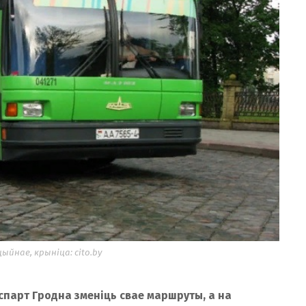
йнае, крыніца: cito.by
спарт Гродна зменіць свае маршруты, а на