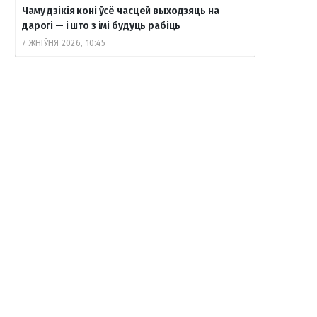
Чаму дзікія коні ўсё часцей выходзяць на
дарогі — і што з імі будуць рабіць
7 ЖНІЎНЯ 2026, 10:45