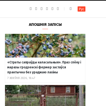
F
I
T
R
Y
В
Рус
a
n
e
S
o
к
c
s
l
S
u
о
e
t
e
T
н
b
a
g
u
т
АПОШНІЯ ЗАПІСЫ
o
g
r
b
а
o
r
a
e
к
k
a
m
т
m
е
«Страты сапраўды каласальныя». Праз спёку і
маразы гродзенскі фермер застаўся
практычна без ураджаю лахіны
7 ЖНІЎНЯ 2026, 16:47