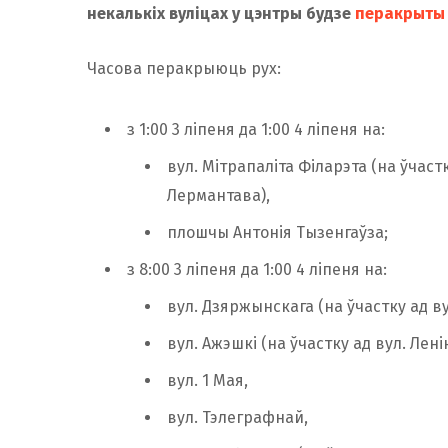
некалькіх вуліцах у цэнтры будзе
перакрыт
Часова перакрыюць рух:
з 1:00 3 ліпеня да 1:00 4 ліпеня на:
вул. Мітрапаліта Філарэта (на ўчаст
Лермантава),
плошчы Антонія Тызенгаўза;
з 8:00 3 ліпеня да 1:00 4 ліпеня на:
вул. Дзяржынскага (на ўчастку ад ву
вул. Ажэшкі (на ўчастку ад вул. Лен
вул. 1 Мая,
вул. Тэлеграфнай,