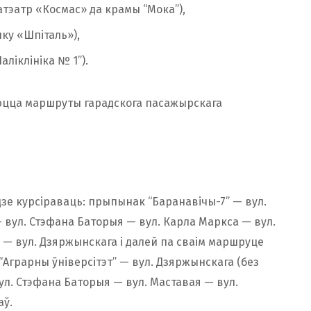
атэатр «Космас» да крамы “Мока”),
ку «Шпіталь»),
аліклініка № 1”).
яняюцца маршруты гарадскога пасажырскага
дзе курсіраваць: прыпынак “Баранавічы-7” — вул.
— вул. Стэфана Баторыя — вул. Карла Маркса — вул.
я — вул. Дзяржынскага і далей па сваім маршруце
“Аграрны ўніверсітэт” — вул. Дзяржынскага (без
вул. Стэфана Баторыя — вул. Маставая — вул.
аў.