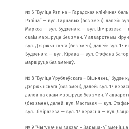
№ 6 “Вуліца Рэпіна – Гарадская клінічная бал
Рэпіна” — вул. Гарнавых (без змен), далей: в
Маркса — вул. Будзёнага — вул. Ціміразева — 
сваім маршруце без змен. У адваротным кірун
вул. Дзяржынскага (без змен), далей: вул. 17 
Будзёнага — вул. Кірава — вул. Стэфана Батор
маршруце без зменаў.
№ 8 “Вуліца Урублеўскага – Вішнявец” будзе к
Дзяржынскага (без змен), далей: вул. 17 верас
далей па сваім маршруце без змен. У адваро
(без змен), далей: вул. Маставая — вул. Стэф
вул. Ціміразева — вул. 17 верасня — вул. Дзя
№ 9 “Чыгуначны вакзал – Зарыца-4” зменіцца 