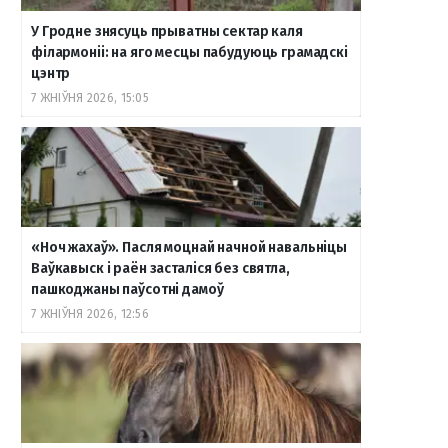
У Гродне знясуць прыватны сектар каля
філармоніі: на яго месцы пабудуюць грамадскі
цэнтр
7 ЖНІЎНЯ 2026, 15:05
«Ноч жахаў». Пасля моцнай начной навальніцы
Ваўкавыск і раён засталіся без святла,
пашкоджаны паўсотні дамоў
7 ЖНІЎНЯ 2026, 12:56