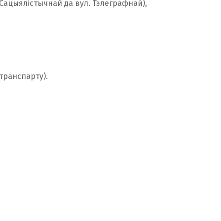
 Сацыялістычнай да вул. Тэлеграфнай),
транспарту).