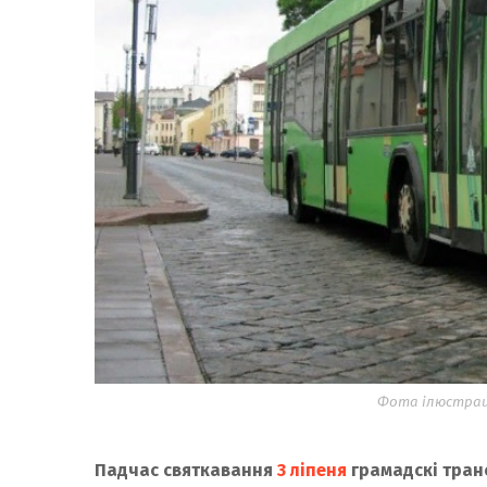
Фота ілюстрацы
Падчас святкавання
3 ліпеня
грамадскі тран