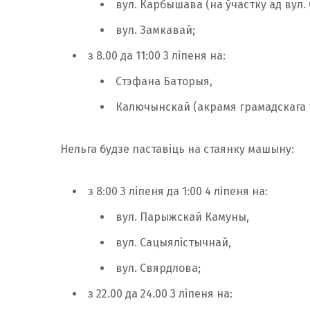
вул. Карбышава (на ўчастку ад вул.
вул. Замкавай;
з 8.00 да 11:00 3 ліпеня на:
Стэфана Баторыя,
Калючынскай (акрамя грамадскага 
Нельга будзе паставіць на стаянку машыну:
з 8:00 3 ліпеня да 1:00 4 ліпеня на:
вул. Парыжскай Камуны,
вул. Сацыялістычнай,
вул. Свярдлова;
з 22.00 да 24.00 3 ліпеня на: