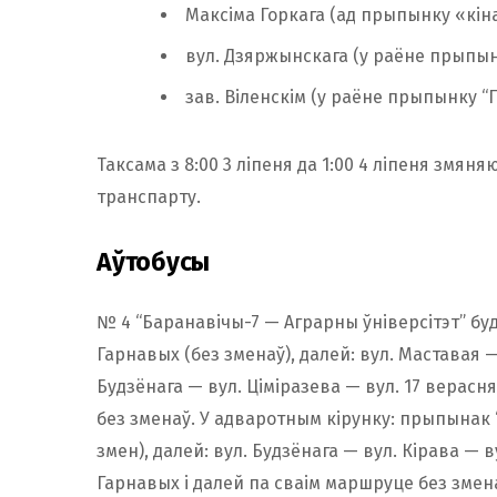
Максіма Горкага (ад прыпынку «кін
вул. Дзяржынскага (у раёне прыпын
зав. Віленскім (у раёне прыпынку “П
Таксама з 8:00 3 ліпеня да 1:00 4 ліпеня зм
транспарту.
Аўтобусы
№ 4 “Баранавічы-7 — Аграрны ўніверсітэт” бу
Гарнавых (без зменаў), далей: вул. Маставая 
Будзёнага — вул. Ціміразева — вул. 17 верасн
без зменаў. У адваротным кірунку: прыпынак 
змен), далей: вул. Будзёнага — вул. Кірава — 
Гарнавых і далей па сваім маршруце без змен