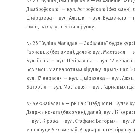
№ 20 “Вуліца Дамброўскага — Механічны завод
Дамброўскага” — вул. Астроўскага (без змен), 
Ціміразева — вул. Ажэшкі — вул. Будзёнага — 
змен, назад у тым жа кірунку.
№ 26 “Вуліца Маладая — Забалаць” будзе курс
Гарнавых (без змен), далей: вул. Маставая — 
Будзёнага — вул. Ціміразева — вул. 17 верасн
без змен. У адваротным кірунку: прыпынак “За
вул. 17 верасня — вул. Ціміразева — вул. Ажэш
Баторыя — вул. Маставая — вул. Гарнавых і д
№ 59 «Забалаць — рынак “Паўднёвы” будзе ку
Дзяржынскага (без змен), далей: вул. 17 верас
— вул. Кірава — вул. Стэфана Баторыя — вул. 
маршруце без зменаў. У адваротным кірунку: