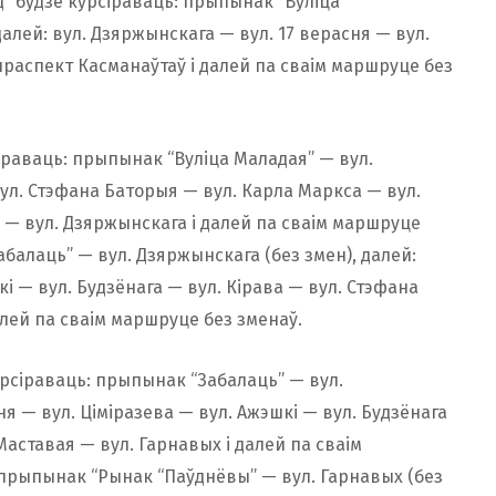
” будзе курсіраваць: прыпынак “Вуліца
далей: вул. Дзяржынскага — вул. 17 верасня — вул.
праспект Касманаўтаў і далей па сваім маршруце без
іраваць: прыпынак “Вуліца Маладая” — вул.
вул. Стэфана Баторыя — вул. Карла Маркса — вул.
я — вул. Дзяржынскага і далей па сваім маршруце
балаць” — вул. Дзяржынскага (без змен), далей:
кі — вул. Будзёнага — вул. Кірава — вул. Стэфана
алей па сваім маршруце без зменаў.
рсіраваць: прыпынак “Забалаць” — вул.
ня — вул. Ціміразева — вул. Ажэшкі — вул. Будзёнага
Маставая — вул. Гарнавых і далей па сваім
 прыпынак “Рынак “Паўднёвы” — вул. Гарнавых (без