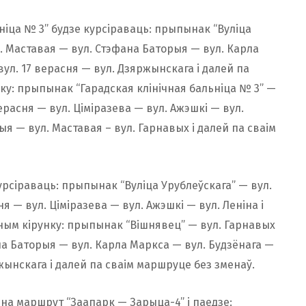
ьніца № 3” будзе курсіраваць: прыпынак “Вуліца
ул. Маставая — вул. Стэфана Баторыя — вул. Карла
вул. 17 верасня — вул. Дзяржынскага і далей па
ку: прыпынак “Гарадская клінічная бальніца № 3” —
верасня — вул. Ціміразева — вул. Ажэшкі — вул.
ыя — вул. Маставая – вул. Гарнавых і далей па сваім
урсіраваць: прыпынак “Вуліца Урублеўскага” — вул.
ня — вул. Ціміразева — вул. Ажэшкі — вул. Леніна і
тным кірунку: прыпынак “Вішнявец” — вул. Гарнавых
ана Баторыя — вул. Карла Маркса — вул. Будзёнага —
ржынскага і далей па сваім маршруце без зменаў.
на маршрут “Заапарк — Зарыца-4” і паедзе: