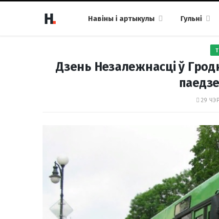
Навіны і артыкулы
Гульні
Т
Дзень Незалежнасці ў Гродн
паедзе
29 ЧЭР