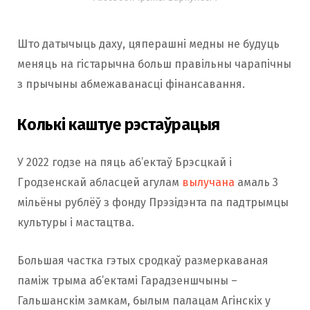
Што датычыць даху, цяперашні медны не будуць
меняць на гістарычна больш правільны чарапічны
з прычыны абмежаванасці фінансавання.
Колькі каштуе рэстаўрацыя
У 2022 годзе на пяць аб’ектаў Брэсцкай і
Гродзенскай абласцей агулам
вылучана
амаль 3
мільёны рублёў з фонду Прэзідэнта па падтрымцы
культуры і мастацтва.
Большая частка гэтых сродкаў размеркаваная
паміж трыма аб’ектамі Гарадзеншчыны –
Гальшанскім замкам, былым палацам Агінскіх у