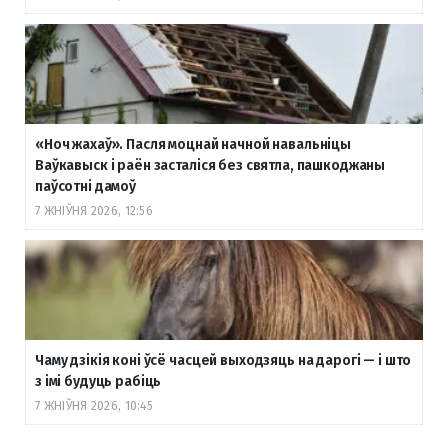
«Ноч жахаў». Пасля моцнай начной навальніцы
Ваўкавыск і раён засталіся без святла, пашкоджаны
паўсотні дамоў
7 ЖНІЎНЯ 2026, 12:56
Чаму дзікія коні ўсё часцей выходзяць на дарогі — і што
з імі будуць рабіць
7 ЖНІЎНЯ 2026, 10:45