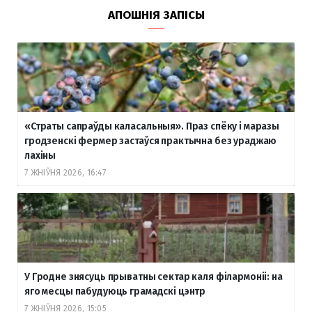
АПОШНІЯ ЗАПІСЫ
«Страты сапраўды каласальныя». Праз спёку і маразы
гродзенскі фермер застаўся практычна без ураджаю
лахіны
7 ЖНІЎНЯ 2026, 16:47
У Гродне знясуць прыватны сектар каля філармоніі: на
яго месцы пабудуюць грамадскі цэнтр
7 ЖНІЎНЯ 2026, 15:05