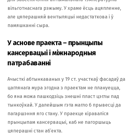
вільготнаснага рэжыму. У храме ёсць ацяпленне,
але цяперашняй вентыляцыі недастаткова і ў
памяшканні сыра.
У аснове праекта – прынцыпы
кансервацыі і міжнародныя
патрабаванні
Ачысткі абтынкаваных у 19 ст. участкаў фасадаў да
цаглянага мура згодна з праектам не плануецца,
бо яна можа пашкодзіць знешні пласт цэглы пад
тынкоўкай. У далейшым гэта магло б прывесці да
пагаршэння яго стану. У праекце кіраваліся
прынцыпам кансервацыі, каб не пагоршыць
цяперашні стан аб’екта.