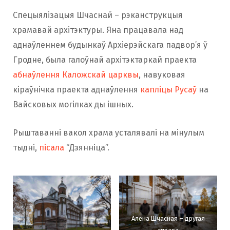
Спецыялізацыя Шчаснай – рэканструкцыя
храмавай архітэктуры. Яна працавала над
аднаўленнем будынкаў Архіерэйскага падвор’я ў
Гродне, была галоўнай архітэктаркай праекта
абнаўлення Каложскай царквы
, навуковая
кіраўнічка праекта аднаўлення
капліцы Русаў
на
Вайсковых могілках ды ішных.
Рыштаванні вакол храма усталявалі на мінулым
тыдні,
пісала
“Дзянніца”.
Алена Шчасная – другая