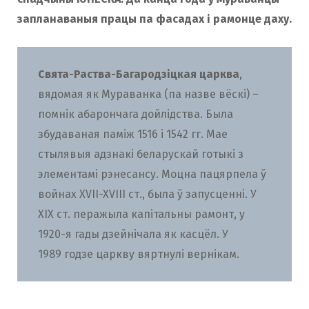
запланаваныя працы па фасадах і рамонце даху.
Свята-Раства-Багародзіцкая царква
,
вядомая як Мураванка (па назве вёскі) –
помнік абарончага дойлідства. Была
збудаваная паміж 1516 і 1542 гг. Мае
стылявыя адзнакі беларускай готыкі з
элементамі рэнесансу. Моцна пацярпела ў
войнах XVII-XVIII ст., была ў запусценні. У
XIX ст. перажыла капітальны рамонт, у
1920-я гады дзейнічала як касцёл. У
1989 годзе царкву вяртнулі вернікам.