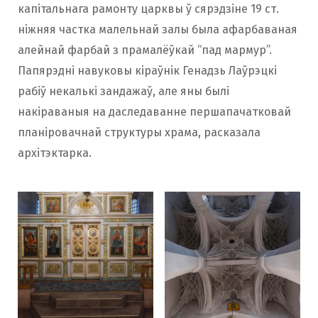
капітальнага рамонту царквы ў сярэдзіне 19 ст.
ніжняя частка малельнай залы была афарбаваная
алейнай фарбай з прамалёўкай “пад мармур”.
Папярэдні навуковы кіраўнік Генадзь Лаўрэцкі
рабіў некалькі зандажаў, але яны былі
накіраваныя на даследаванне першапачатковай
планіровачнай структуры храма, расказала
архітэктарка.