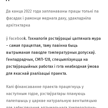
Да канца 2022 года запланаваны працы толькі па
фасадах і рамонце меднага даху, удакладніла
архітэктарка
ў Faceboo
k. Тэхналогія рэстаўрацыі цаглянага мура
– самая працяглая, таму павінна быць
вытрыманая паводле тэмпературных допускаў.
Генпадрадчык, СМП-128, спецыялізуецца на
рэстаўрацыйных работах і гэта неабходная ўмова
для якаснай рэалізацыі праекта.
Калі фінансаванне праекта працягнуць у
наступным годзе, рэстаўратары плануюць
палепшыць у царкве натуральную вентыляцыю
для забеспячэння аптымальнага тэмпературна-