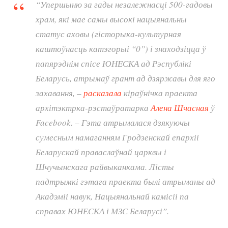
“Упершыню за гады незалежнасці 500-гадовы
храм, які мае самы высокі нацыянальны
статус аховы (гісторыка-культурная
каштоўнасць катэгорыі “0”) і знаходзіцца ў
папярэднім спісе ЮНЕСКА ад Рэспублікі
Беларусь, атрымаў грант ад дзяржавы для яго
захавання, –
расказала
кіраўнічка праекта
архітэктрка-рэстаўратарка
Алена Шчасная
ў
Facebook. – Гэта атрымалася дзякуючы
сумесным намаганням Гродзенскай епархіі
Беларускай праваслаўнай царквы і
Шчучынскага райвыканкама. Лісты
падтрымкі гэтага праекта былі атрыманы ад
Акадэміі навук, Нацыянальнай камісіі па
справах ЮНЕСКА і МЗС Беларусі”.