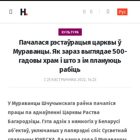
F
I
Рус
a
n
c
s
e
t
b
a
o
g
КУЛЬТУРА
o
r
k
a
Пачалася рэстаўрацыя царквы ў
m
Мураванцы. Як зараз выглядае 500-
гадовы храм і што з ім плануюць
рабіць
25 КАСТРЫЧНІКА 2022, 14:23
У Мураванцы Шчучынскага раёна пачаліся
працы па аднаўленні Царквы Раства
Багародзіцы. Гэта адзін з нямногіх у Беларусі
аб’ектаў, уключаных у папярэдні спіс Сусветнай
спадчыны ЮНЕСКА. Да канца года ў Мураванцы