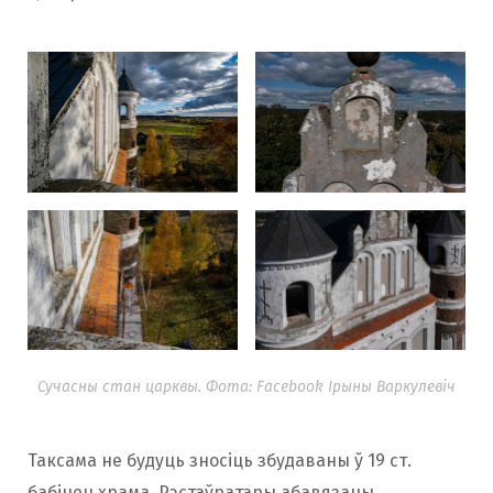
Сучасны стан царквы. Фота: Facebook Ірыны Варкулевіч
Таксама не будуць зносіць збудаваны ў 19 ст.
бабінец храма. Рэстаўратары абавязаны