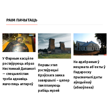
РАІМ ПАЧЫТАЦЬ
У Фарным касцёле
На адабраныя ў
рэстаўруюць абраз
Першы этап
мецэната аб’екты ў
Нястомнай Дапамогі
рэстаўрацыі
Падароску
— спецыялістам
Крэўскага замка
прызначылі даты
трэба аднавіць
завяршылі – цяпер
аўкцыёнаў
яшчэ пяць алтароў
там плануюць
(абноўлена)
рабіць музей