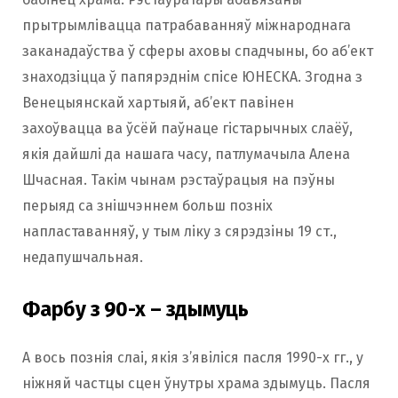
прытрымлівацца патрабаванняў міжнароднага
заканадаўства ў сферы аховы спадчыны, бо аб’ект
знаходзіцца ў папярэднім спісе ЮНЕСКА. Згодна з
Венецыянскай хартыяй, аб’ект павінен
захоўвацца ва ўсёй паўнаце гістарычных слаёў,
якія дайшлі да нашага часу, патлумачыла Алена
Шчасная. Такім чынам рэстаўрацыя на пэўны
перыяд са знішчэннем больш позніх
напластаванняў, у тым ліку з сярэдзіны 19 ст.,
недапушчальная.
Фарбу з 90-х – здымуць
А вось познія слаі, якія з’явіліся пасля 1990-х гг., у
ніжняй частцы сцен ўнутры храма здымуць. Пасля