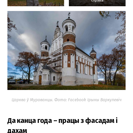
справа
Царква ў Мураванцы. Фота: Facebook Ірыны Варкулевіч
Да канца года – працы з фасадам і
дахам