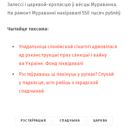
Залессі і царквой-крэпасцю ў вёсцы Мураванка.
На рамонт Мураванкі накіравалі 550 тысяч рублёў.
Чытайце таксама:
Уладальніца cлонімскай сінагогі адмовілася
ад рэканструкцыі праз санкцыі і вайну
ва Украіне. Фонд ліквідавалі
Рэстаўраваць ці пакінуць у руінах? Слухай
у падкасце, што рабіць з гарадской
спадчынай
РЭСТАЎРАЦЫЯ
СПАДЧЫНА
ЦАРКВА