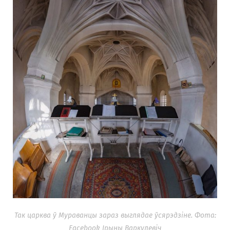
Так царква ў Мураванцы зараз выглядае ўсярэдзіне. Фота:
Facebook Ірыны Варкулевіч