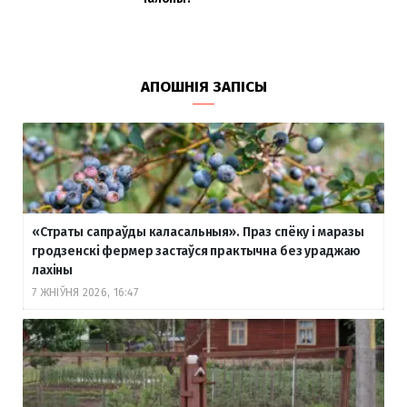
АПОШНІЯ ЗАПІСЫ
«Страты сапраўды каласальныя». Праз спёку і маразы
гродзенскі фермер застаўся практычна без ураджаю
лахіны
7 ЖНІЎНЯ 2026, 16:47