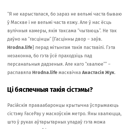
“Я не карысталася, бо зараз не вельмі часта бываю
ў Маскве і не вельмі часта езжу. Але ў нас ёсць
вулічныя камеры, якія таксама “чытаюць”. Не так
даўно на “гасцінцы” [Гасцінны двор – заўв.
Hrodna.life
] перад мітынгам такія паставілі. Гэта
незаконна, бо гэта ўсё праходзіць пад
персанальныя дадзеныя. Але каго “хвалюе”” –
распавяла
Hrodna.life
масквічка
Анастасія Жук
.
Ці бяспечныя такія сістэмы?
Расійскія праваабаронцы крытычна ўспрымаюць
сістэму FacePay у маскоўскім метро. Яны хвалюцца,
што ў руках аўтарытарных уладаў гэта можа