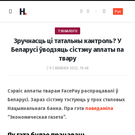
F
I
Рус
a
n
c
s
e
t
b
a
o
g
ТЭХНАЛОГІІ
o
r
k
a
Зручнасць ці татальны кантроль? У
m
Беларусі ўводзяць сістэму аплаты па
твару
9 САКАВІКА 2022, 10:48
Сэрвіс аплаты тварам FacePay распрацавалі ў
Беларусі. Зараз сістэму тэстуюць у трох сталовых
Нацыянальнага банка. Пра гэта
паведаміла
“Экономическая газета”.
Як гэта будзе працаваць