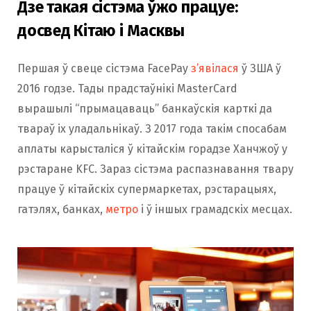
Дзе такая сістэма ўжо працуе:
досвед Кітаю і Масквы
Першая ў свеце сістэма FacePay
з’явілася
ў ЗША ў
2016 годзе. Тады прадстаўнікі MasterCard
вырашылі “прымацаваць” банкаўскія карткі да
твараў іх уладальнікаў. З 2017 года такім спосабам
аплаты карысталіся ў кітайскім горадзе Ханчжоў у
рэстаране KFC. Зараз сістэма распазнавання твару
працуе ў кітайскіх супермаркетах, рэстарацыях,
гатэлях, банках,
метро
і ў іншых грамадскіх месцах.