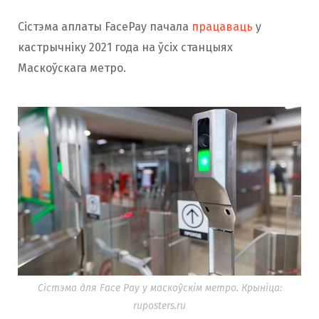
Сістэма аплаты FacePay пачала
працаваць
у
кастрычніку 2021 года на ўсіх станцыях
Маскоўскага метро.
Сістэма для Face Pay у маскоўскім метро. Крыніца:
ruposters.ru