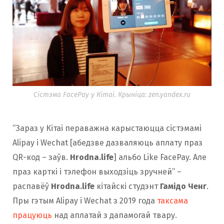
Сістэма FacePay у Кітаі. Крыніца: zen.yandex.ru
“Зараз у Кітаі пераважна карыстаюцца сістэмамі
Alipay і Wechat [абедзве дазваляюць аплату праз
QR-код – заўв.
Hrodna.life
] альбо Like FacePay. Але
праз карткі і тэлефон выходзіць зручней” –
распавёў
Hrodna.life
кітайскі студэнт
Гамідо Ченг
.
Пры гэтым Alipay і Wechat з 2019 года
таксама
працуюць
над аплатай з дапамогай твару.