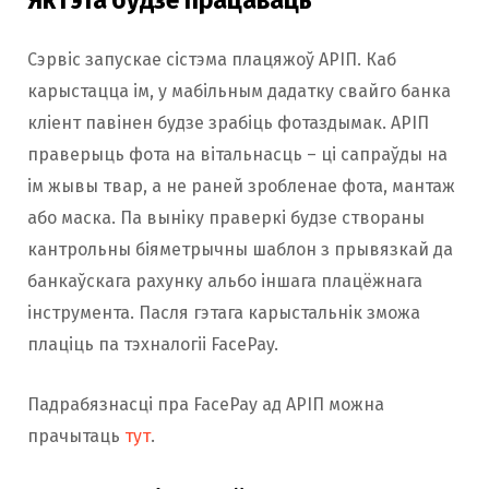
Сэрвіс запускае сістэма плацяжоў АРІП. Каб
карыстацца ім, у мабільным дадатку свайго банка
кліент павінен будзе зрабіць фотаздымак. АРІП
праверыць фота на вітальнасць – ці сапраўды на
ім жывы твар, а не раней зробленае фота, мантаж
або маска. Па выніку праверкі будзе створаны
кантрольны біяметрычны шаблон з прывязкай да
банкаўскага рахунку альбо іншага плацёжнага
інструмента. Пасля гэтага карыстальнік зможа
плаціць па тэхналогіі FacePay.
Падрабязнасці пра FacePay ад АРІП можна
прачытаць
тут
.