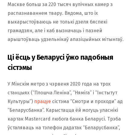
Маскве больш за 220 тысяч вулічных камер з
распазнаваннем твару. Вядома, што іх
выкарыстоўваюць не толькі дзеля бяспекі
грамадзян, але і каб вызначаць і пазней
арыштоўваць удзельнікаў апазіцыйных мітынгаў.
Ці ёсць у Беларусі ўжо падобныя
сістэмы
У Мінскім метро з чэрвеня 2020 года на трох
станцыях (“Плошча Леніна”, “Няміга” і “Інстытут
Культуры”)
працуе
сістэма “Смотри и проходи” ад
“Беларусбанка”. Карыстацца ёй могуць уласнікі
картак Mastercard любога банка Беларусі. Трэба
ўсталяваць на тэлефон дадатак “Беларусбанка”,