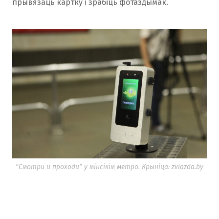
прывязаць картку і зрабіць фотаздымак.
“Смотри и проходи” у мінсікім метро. Крыніца: zviazda.by