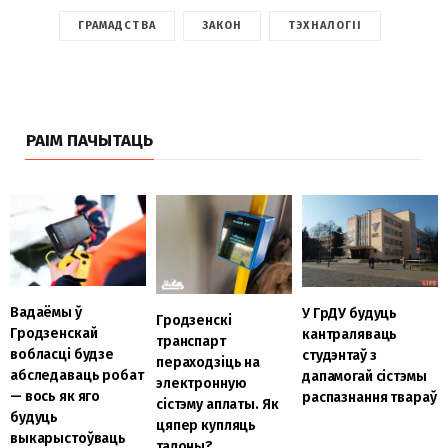
ГРАМАДСТВА
ЗАКОН
ТЭХНАЛОГІІ
РАІМ ПАЧЫТАЦЬ
Вадаёмы ў
У ГрДУ будуць
Гродзенскі
Гродзенскай
кантраляваць
транспарт
вобласці будзе
студэнтаў з
пераходзіць на
абследаваць робат
дапамогай сістэмы
электронную
— вось як яго
распазнання твараў
сістэму аплаты. Як
будуць
цяпер купляць
выкарыстоўваць
талоны?