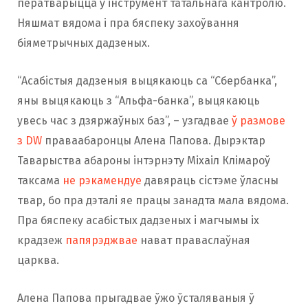
ператварыцца ў інструмент татальнага кантролю.
Няшмат вядома і пра бяспеку захоўвання
біяметрычных дадзеных.
“Асабістыя дадзеныя выцякаюць са “Сбербанка”,
яны выцякаюць з “Альфа-банка”, выцякаюць
увесь час з дзяржаўных баз”, – узгадвае
ў размове
з DW
праваабаронцы Алена Папова. Дырэктар
Таварыства абароны інтэрнэту Міхаіл Клімароў
таксама
не рэкамендуе
давяраць сістэме ўласны
твар, бо пра дэталі яе працы занадта мала вядома.
Пра бяспеку асабістых дадзеных і магчымы іх
крадзеж
папярэджвае
нават праваслаўная
царква.
Алена Папова прыгадвае ўжо ўсталяваныя ў