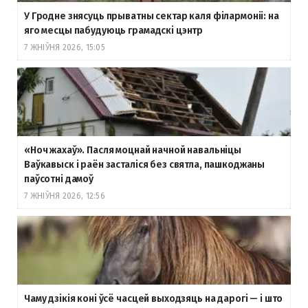
У Гродне знясуць прыватны сектар каля філармоніі: на
яго месцы пабудуюць грамадскі цэнтр
7 ЖНІЎНЯ 2026, 15:05
«Ноч жахаў». Пасля моцнай начной навальніцы
Ваўкавыск і раён засталіся без святла, пашкоджаны
паўсотні дамоў
7 ЖНІЎНЯ 2026, 12:56
Чаму дзікія коні ўсё часцей выходзяць на дарогі — і што