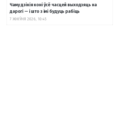
Чаму дзікія коні ўсё часцей выходзяць на
дарогі — і што з імі будуць рабіць
7 ЖНІЎНЯ 2026, 10:45