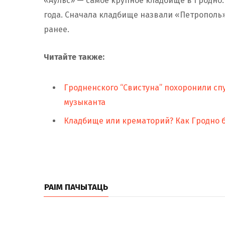
«Аульс» — самое крупное кладбище в Гродно.
года. Сначала кладбище назвали «Петрополь»
ранее.
Читайте также:
Гродненского “Свистуна” похоронили спу
музыканта
Кладбище или крематорий? Как Гродно 
РАІМ ПАЧЫТАЦЬ