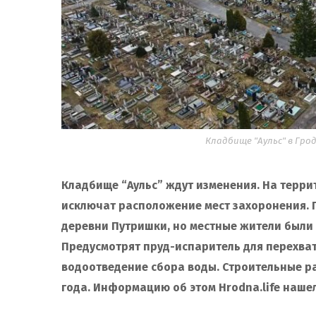
Кладбище "Аульс" в Гродн
Кладбище “Аульс” ждут изменения. На терри
исключат расположение мест захоронения. 
деревни Путришки, но местные жители были
Предусмотрят пруд-испаритель для перехват
водоотведение сбора воды. Строительные ра
года. Информацию об этом Hrodna.life наше