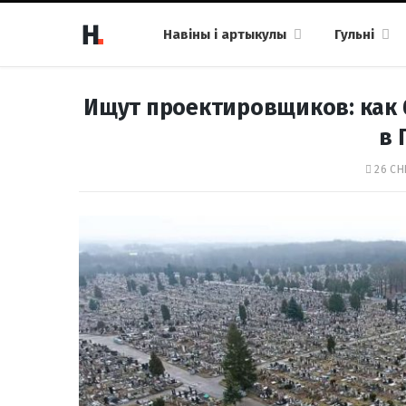
Навіны і артыкулы
Гульні
Ищут проектировщиков: как 
в 
26 СН