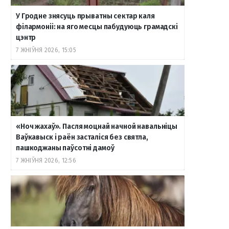
У Гродне знясуць прыватны сектар каля
філармоніі: на яго месцы пабудуюць грамадскі
цэнтр
7 ЖНІЎНЯ 2026, 15:05
«Ноч жахаў». Пасля моцнай начной навальніцы
Ваўкавыск і раён засталіся без святла,
пашкоджаны паўсотні дамоў
7 ЖНІЎНЯ 2026, 12:56