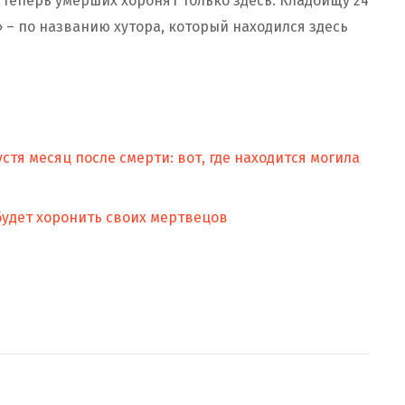
 Теперь умерших хоронят только здесь. Кладбищу 24
 – по названию хутора, который находился здесь
стя месяц после смерти: вот, где находится могила
будет хоронить своих мертвецов