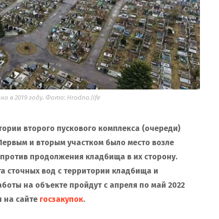
о в 2019 году. Фото: Hrodna.life
тории второго пускового комплекса (очереди)
Первым и вторым участком было место возле
 против продолжения кладбища в их сторону.
а сточных вод с территории кладбища и
боты на объекте пройдут с апреля по май 2022
л на сайте
госзакупок
.