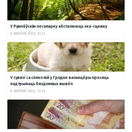
У Румлёўскім лесапарку абсталююць эка-сцежку
6 ЖНІЎНЯ 2026, 13:22
У сувязі са спякотай у Гродне валанцёры просяць
падтрымаць бяздомных жывёл
6 ЖНІЎНЯ 2026, 12:45