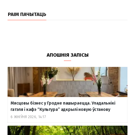
РАІМ ПАЧЫТАЦЬ
АПОШНІЯ ЗАПІСЫ
Мясцовы бізнес у Гродне пашыраецца. Уладальнікі
гатэля і кафэ “Культура” адкрылі новую ўстанову
6 ЖНІЎНЯ 2026, 14:17