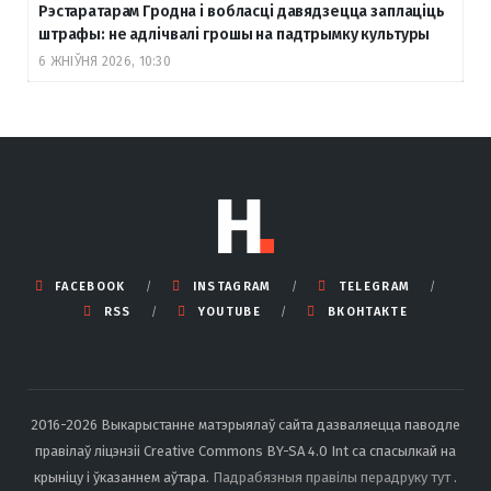
Рэстаратарам Гродна і вобласці давядзецца заплаціць
штрафы: не адлічвалі грошы на падтрымку культуры
6 ЖНІЎНЯ 2026, 10:30
FACEBOOK
INSTAGRAM
TELEGRAM
RSS
YOUTUBE
ВКОНТАКТЕ
2016-2026 Выкарыстанне матэрыялаў сайта дазваляецца паводле
правілаў ліцэнзіі Creative Commons BY-SA 4.0 Int са спасылкай на
крыніцу і ўказаннем аўтара.
Падрабязныя правілы перадруку тут
.