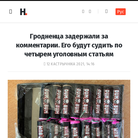
F
I
Рус
a
n
c
s
e
t
b
a
o
g
Гродненца задержали за
o
r
k
a
комментарии. Его будут судить по
m
четырем уголовным статьям
12 КАСТРЫЧНІКА 2021, 14:16