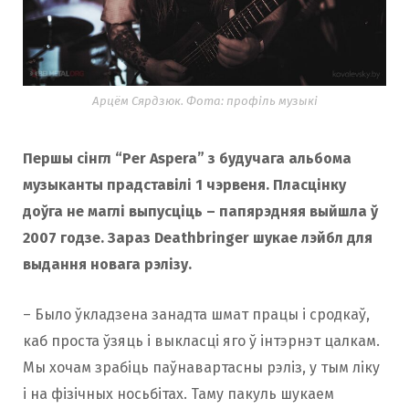
Арцём Сярдзюк. Фота: профіль музыкі
Першы сінгл “Per Aspera” з будучага альбома
музыканты прадставілі 1 чэрвеня. Пласцінку
доўга не маглі выпусціць – папярэдняя выйшла ў
2007 годзе. Зараз Deathbringer шукае лэйбл для
выдання новага рэлізу.
– Было ўкладзена занадта шмат працы і сродкаў,
каб проста ўзяць і выкласці яго ў інтэрнэт цалкам.
Мы хочам зрабіць паўнавартасны рэліз, у тым ліку
і на фізічных носьбітах. Таму пакуль шукаем