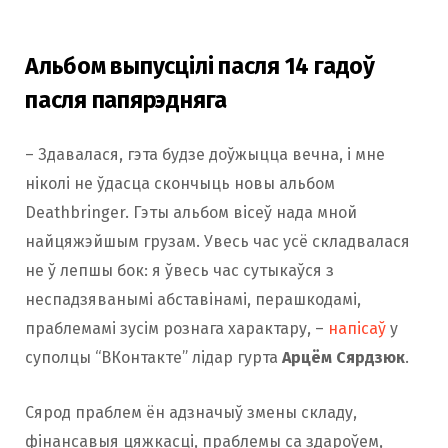
Альбом выпусцілі пасля 14 гадоў
пасля папярэдняга
– Здавалася, гэта будзе доўжыцца вечна, і мне
ніколі не ўдасца скончыць новы альбом
Deathbringer. Гэты альбом вісеў нада мной
найцяжэйшым грузам. Увесь час усё складвалася
не ў лепшы бок: я ўвесь час сутыкаўся з
неспадзяванымі абставінамі, перашкодамі,
праблемамі зусім рознага характару, –
напісаў
у
суполцы “ВКонтакте” лідар гурта
Арцём Сярдзюк
.
Сярод праблем ён адзначыў змены складу,
фінансавыя цяжкасці, праблемы са здароўем,