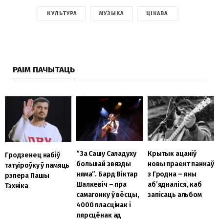
КУЛЬТУРА
МУЗЫКА
ЦІКАВА
РАІМ ПАЧЫТАЦЬ
“За Сашу Саладуху
Крытык ацаніў
Гродзенец набіў
большай звязды
новы праект панкаў
татуіроўку ў памяць
няма”. Бард Віктар
з Гродна – яны
рэпера Пашы
Шалкевіч – пра
аб’ядналіся, каб
Тэхніка
самагонку ў вёсцы,
запісаць альбом
4000 пласцінак і
пярсцёнак ад