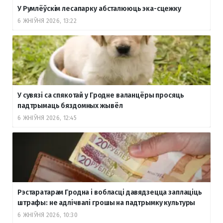
У Румлёўскім лесапарку абсталююць эка-сцежку
6 ЖНІЎНЯ 2026, 13:22
У сувязі са спякотай у Гродне валанцёры просяць
падтрымаць бяздомных жывёл
6 ЖНІЎНЯ 2026, 12:45
Рэстаратарам Гродна і вобласці давядзецца заплаціць
штрафы: не адлічвалі грошы на падтрымку культуры
6 ЖНІЎНЯ 2026, 10:30