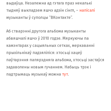
выдаўца. Незалежна ад гэтага праз некалькі
тыдняў выкладзем яшчэ адзін сінгл, –
напісалі
музыканты ў суполцы “ВКонтакте”.
Аб стварэнні другога альбома музыканты
абвяшчалі яшчэ ў 2010 годзе. Мяркуючы па
камэнтарах у сацыяльных сетках, меркаванні
прыхільнікаў падзяліліся: хтосьці хацеў
паўтарэння папярэдняга альбома, хтосьці застаўся
задаволены новым гучаннем. Набыць трэк і
падтрымаць музыкаў можна
тут
.