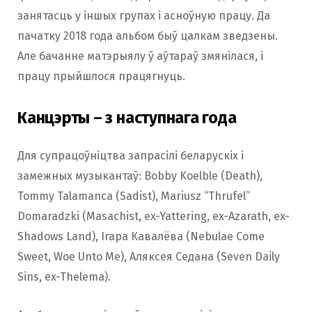
занятасць у іншых групах і асноўную працу. Да
пачатку 2018 года альбом быў цалкам зведзены.
Але бачанне матэрыялу ў аўтараў змянілася, і
працу прыйшлося працягнуць.
Канцэрты – з наступнага года
Для супрацоўніцтва запрасілі беларускіх і
замежных музыкантаў: Bobby Koelble (Death),
Tommy Talamanca (Sadist), Mariusz “Thrufel”
Domaradzki (Masachist, ex-Yattering, ex-Azarath, ex-
Shadows Land), Ігара Кавалёва (Nebulae Come
Sweet, Woe Unto Me), Аляксея Седана (Seven Daily
Sins, ex-Thelema).