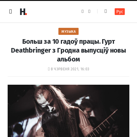
F
I
Рус
a
n
c
s
e
t
b
a
o
g
МУЗЫКА
o
r
k
a
Больш за 10 гадоў працы. Гурт
m
Deathbringer з Гродна выпусціў новы
альбом
8 ЧЭРВЕНЯ 2021, 16:03