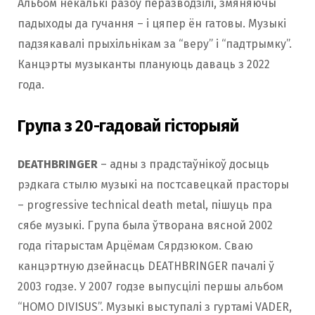
Альбом некалькі разоў перазводзілі, змяняючы
падыходы да гучання – і цяпер ён гатовы. Музыкі
падзякавалі прыхільнікам за “веру” і “падтрымку”.
Канцэрты музыканты плануюць даваць з 2022
года.
Група з 20-гадовай гісторыяй
DEATHBRINGER
– адны з прадстаўнікоў досыць
рэдкага стылю музыкі на постсавецкай прасторы
– progressive technical death metal, пішуць пра
сябе музыкі. Група была ўтворана вясной 2002
года гітарыстам Арцёмам Сярдзюком. Сваю
канцэртную дзейнасць DEATHBRINGER пачалі ў
2003 годзе. У 2007 годзе выпусцілі першы альбом
“HOMO DIVISUS”. Музыкі выступалі з гуртамі VADER,