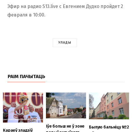
Эфир на радио S13.live с Евгением Дудко пройдет 2
февраля в 10:00.
УЛАДЫ
РАІМ ПАЧЫТАЦЬ
Іўе больш не ў зоне
Былую бальніцу №2
Караеў зладзіў