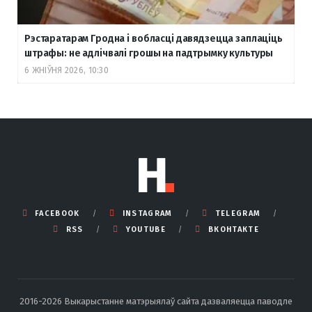
Рэстаратарам Гродна і вобласці давядзецца заплаціць
штрафы: не адлічвалі грошы на падтрымку культуры
6 ЖНІЎНЯ 2026, 10:30
FACEBOOK
INSTAGRAM
TELEGRAM
RSS
YOUTUBE
ВКОНТАКТЕ
2016-2026 Выкарыстанне матэрыялаў сайта дазваляецца паводле