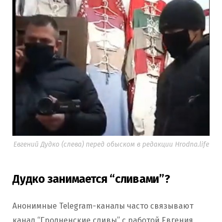
Евгений Дудко (слева) перед обыском в редакции Hrodna.life
Дудко занимается “сливами”?
Анонимные Telegram-каналы часто связывают
канал “Гродненские сливы” с работой Евгения