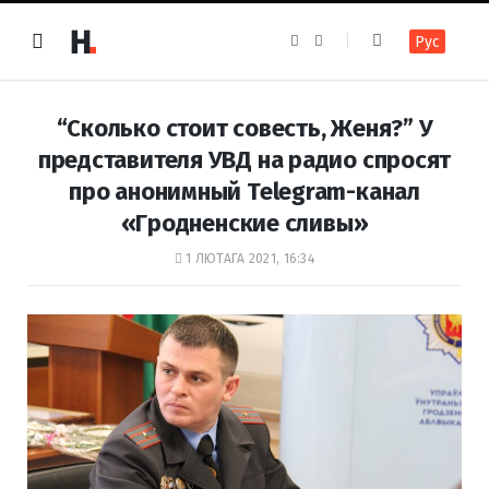
F
I
Рус
a
n
c
s
e
t
b
a
o
g
“Сколько стоит совесть, Женя?” У
o
r
k
a
представителя УВД на радио спросят
m
про анонимный Telegram-канал
«Гродненские сливы»
1 ЛЮТАГА 2021, 16:34