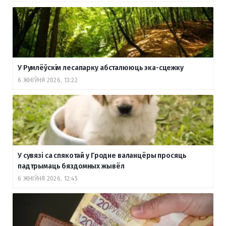
У Румлёўскім лесапарку абсталююць эка-сцежку
6 ЖНІЎНЯ 2026, 13:22
У сувязі са спякотай у Гродне валанцёры просяць
падтрымаць бяздомных жывёл
6 ЖНІЎНЯ 2026, 12:45