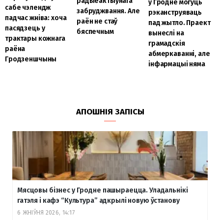
радыёактыўнага
у Гродне могуць
сабе чэлендж
забруджвання. Але
рэканструяваць
падчас жніва: хоча
раён не стаў
пад жытло. Праект
пасядзець у
бяспечным
вынеслі на
трактары кожнага
грамадскія
раёна
абмеркаванні, але
Гродзеншчыны
інфармацыі няма
АПОШНІЯ ЗАПІСЫ
Мясцовы бізнес у Гродне пашыраецца. Уладальнікі
гатэля і кафэ “Культура” адкрылі новую ўстанову
6 ЖНІЎНЯ 2026, 14:17