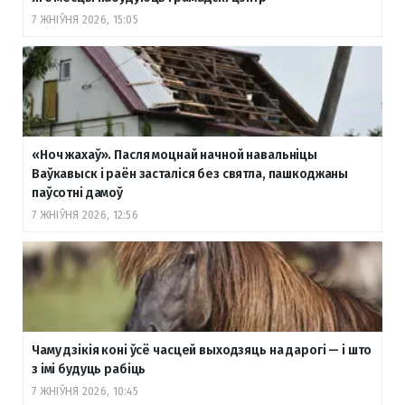
7 ЖНІЎНЯ 2026, 15:05
«Ноч жахаў». Пасля моцнай начной навальніцы
Ваўкавыск і раён засталіся без святла, пашкоджаны
паўсотні дамоў
7 ЖНІЎНЯ 2026, 12:56
Чаму дзікія коні ўсё часцей выходзяць на дарогі — і што
з імі будуць рабіць
7 ЖНІЎНЯ 2026, 10:45