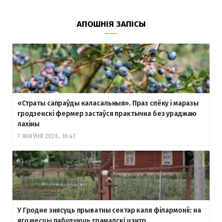
АПОШНІЯ ЗАПІСЫ
«Страты сапраўды каласальныя». Праз спёку і маразы
гродзенскі фермер застаўся практычна без ураджаю
лахіны
7 ЖНІЎНЯ 2026, 16:47
У Гродне знясуць прыватны сектар каля філармоніі: на
яго месцы пабудуюць грамадскі цэнтр