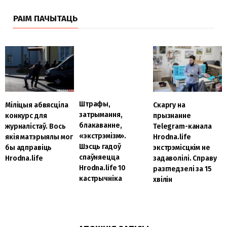
РАІМ ПАЧЫТАЦЬ
Штрафы,
Міліцыя абвясціла
Скаргу на
затрымання,
конкурс для
прызнанне
блакаванне,
журналістаў. Вось
Telegram-канала
«экстрэмізм».
якія матэрыялы мог
Hrodna.life
Шэсць гадоў
бы адправіць
экстрэмісцкім не
спаўняецца
Hrodna.life
задаволілі. Справу
Hrodna.life 10
разгледзелі за 15
кастрычніка
хвілін