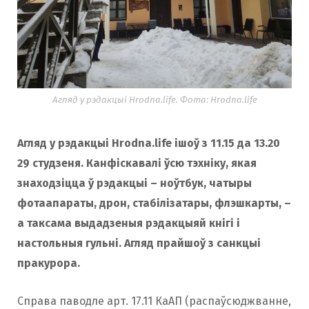
Агляд у рэдакцыі Hrodna.life. Фота: Hrodna.life
Агляд у рэдакцыі Hrodna.life ішоў з 11.15 да 13.20
29 студзеня. Канфіскавалі ўсю тэхніку, якая
знаходзіцца ў рэдакцыі – ноўтбук, чатыры
фотаапараты, дрон, стабілізатары, флэшкарты, –
а таксама выдадзеныя рэдакцыяй кнігі і
настольныя гульні. Агляд прайшоў з санкцыі
пракурора.
Справа паводле арт. 17.11 КаАП (распаўсюджванне,