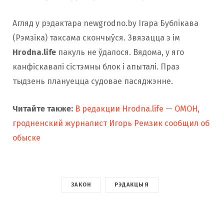
Агляд у рэдактара newgrodno.by Ігара Бублікава
(Рэмзіка) таксама скончыўся. Звязацца з ім
Hrodna.life
пакуль не ўдалося. Вядома, у яго
канфіскавалі сістэмны блок і апыталі. Праз
тыдзень плануецца судовае пасяджэнне.
Читайте также:
В редакции Hrodna.life — ОМОН,
гродненский журналист Игорь Ремзик сообщил об
обыске
ЗАКОН
РЭДАКЦЫЯ