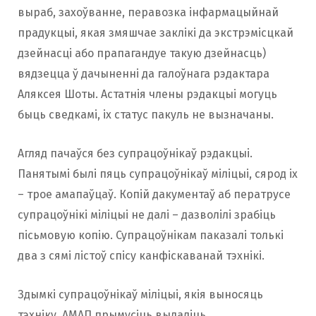
выраб, захоўванне, перавозка інфармацыйнай
прадукцыі, якая змяшчае заклікі да экстрэмісцкай
дзейнасці або прапагандуе такую дзейнасць)
вядзецца ў дачыненні да галоўнага рэдактара
Аляксея Шоты. Астатнія члены рэдакцыі могуць
быць сведкамі, іх статус пакуль не вызначаны.
Агляд пачаўся без супрацоўнікаў рэдакцыі.
Панятымі былі пяць супрацоўнікаў міліцыі, сярод іх
– трое амапаўцаў. Копій дакументаў аб ператрусе
супрацоўнікі міліцыі не далі – дазволілі зрабіць
пісьмовую копію. Супрацоўнікам паказалі толькі
два з сямі лістоў спісу канфіскаванай тэхнікі.
Здымкі супрацоўнікаў міліцыі, якія выносяць
тэхніку, АМАП прымусіць выдаліць.