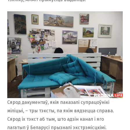
Сярод дакументаў, якія паказалі супрацоўнікі
міліцыі, – тры тэксты, па якім вядзецца справа.
Сярод іх тэкст аб тым, што адзін канал і яго
лагатып ў Беларусі прызналі экстрэмісцкімі.