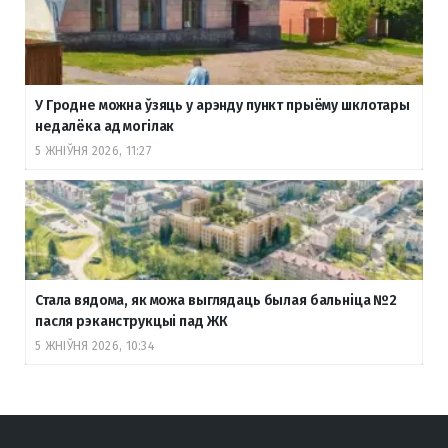
У Гродне можна ўзяць у арэнду пункт прыёму шклотары
недалёка ад могілак
5 ЖНІЎНЯ 2026, 11:27
Стала вядома, як можа выглядаць былая бальніца №2
пасля рэканструкцыі пад ЖК
5 ЖНІЎНЯ 2026, 10:34