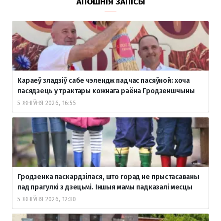
АПОШНІЯ ЗАПІСЫ
Караеў зладзіў сабе чэлендж падчас пасяўной: хоча
пасядзець у трактары кожнага раёна Гродзеншчыны
5 ЖНІЎНЯ 2026, 16:55
Гродзенка паскардзілася, што горад не прыстасаваны
пад прагулкі з дзецьмі. Іншыя мамы падказалі месцы
5 ЖНІЎНЯ 2026, 12:30