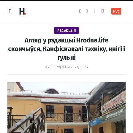
F
I
Рус
a
n
c
s
e
t
b
a
o
g
РЭДАКЦЫЯ
o
r
k
a
Агляд у рэдакцыі Hrodna.life
m
скончыўся. Канфіскавалі тэхніку, кнігі і
гульні
29 СТУДЗЕНЯ 2021, 13:54