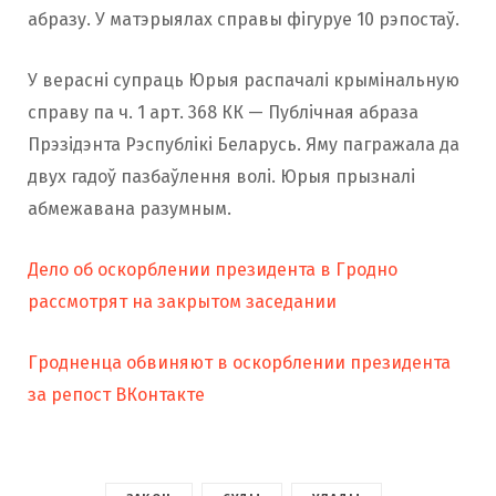
абразу. У матэрыялах справы фігуруе 10 рэпостаў.
У верасні супраць Юрыя распачалі крымінальную
справу па ч. 1 арт. 368 КК — Публічная абраза
Прэзідэнта Рэспублікі Беларусь. Яму пагражала да
двух гадоў пазбаўлення волі. Юрыя прызналі
абмежавана разумным.
Дело об оскорблении президента в Гродно
рассмотрят на закрытом заседании
Гродненца обвиняют в оскорблении президента
за репост ВКонтакте