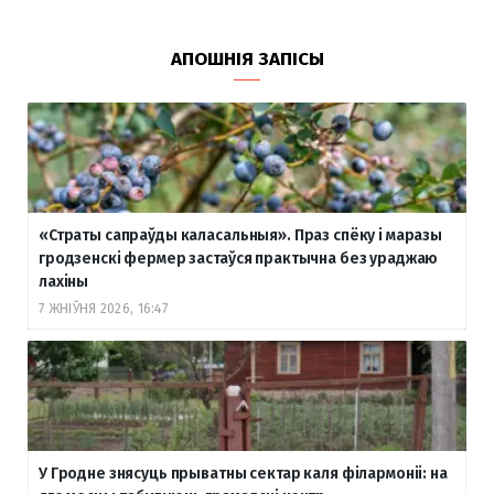
АПОШНІЯ ЗАПІСЫ
«Страты сапраўды каласальныя». Праз спёку і маразы
гродзенскі фермер застаўся практычна без ураджаю
лахіны
7 ЖНІЎНЯ 2026, 16:47
У Гродне знясуць прыватны сектар каля філармоніі: на