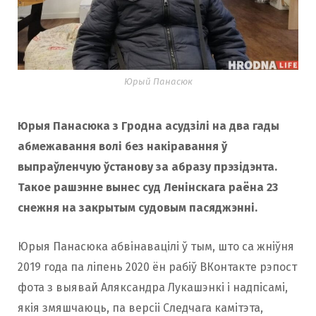
Юрый Панасюк
Юрыя Панасюка з Гродна асудзілі на два гады
абмежавання волі без накіравання ў
выпраўленчую ўстанову за абразу прэзідэнта.
Такое рашэнне вынес суд Ленінскага раёна 23
снежня на закрытым судовым пасяджэнні.
Юрыя Панасюка абвінавацілі ў тым, што са жніўня
2019 года па ліпень 2020 ён рабіў ВКонтакте рэпост
фота з выявай Аляксандра Лукашэнкі і надпісамі,
якія змяшчаюць, па версіі Следчага камітэта,