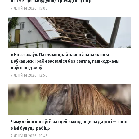
яго месцы пабудуюць грамадскі цэнтр
7 ЖНІЎНЯ 2026, 15:05
«Ноч жахаў». Пасля моцнай начной навальніцы
Ваўкавыск і раён засталіся без святла, пашкоджаны
паўсотні дамоў
7 ЖНІЎНЯ 2026, 12:56
Чаму дзікія коні ўсё часцей выходзяць на дарогі — і што
з імі будуць рабіць
7 ЖНІЎНЯ 2026, 10:45