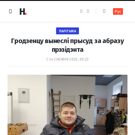
F
I
Рус
a
n
c
s
e
t
b
a
o
g
ПАЛІТЫКА
o
r
k
a
Гродзенцу вынеслі прысуд за абразу
m
прэзідэнта
24 СНЕЖНЯ 2020, 09:22