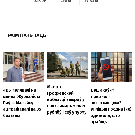
ЗАКОН
СУДЫ
УЛАДЫ
РАІМ ПАЧЫТАЦЬ
Маёр з
«Вы палявалі на
Ваш акаўнт
Гродзенскай
мяне». Журналіста
прызналі
вобласці выкраў у
Паўла Мажэйку
экстрэмісцкім?
палка амаль мільён
аштрафавалі на 35
Міліцыя Гродна (не)
рублёў і сеў у турму
базавых
адказала, што
зрабіць