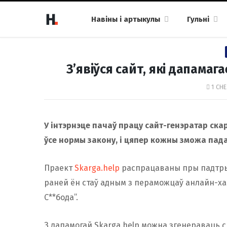
Навіны і артыкулы
Гульні
З’явіўся сайт, які дапамаг
1 СНЕ
У інтэрнэце пачаў працу сайт-генэратар скар
ўсе нормы закону, і цяпер кожны зможа пада
Праект
Skarga.help
распрацаваны пры падтры
раней ён стаў адным з пераможцаў анлайн-х
С**бода”.
З дапамогай Skarga.help можна згенераваць с