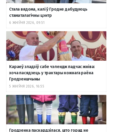
Стала вядома, калі ў Гродне дабудуюць
стаматалагічны цэнтр
6 ЖНІЎНЯ 2026, 09:51
Караеў зладзіў сабе чэлендж падчас жніва:
хоча пасядзець у трактары кожнага раёна
Гродзеншчыны
5 ЖНІЎНЯ 2026, 16:55
Гродзенка паскардзілася, што горад не