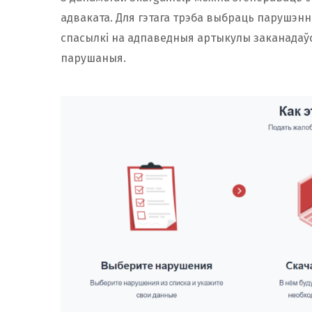
адваката. Для гэтага трэба выбраць парушэнне
спасылкі на адпаведныя артыкулы заканадаўст
парушаныя.