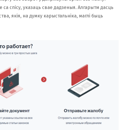
 са спісу, указаць свае дадзеныя. Алгарытм дасць
ва, якія, на думку карыстальніка, маглі быць