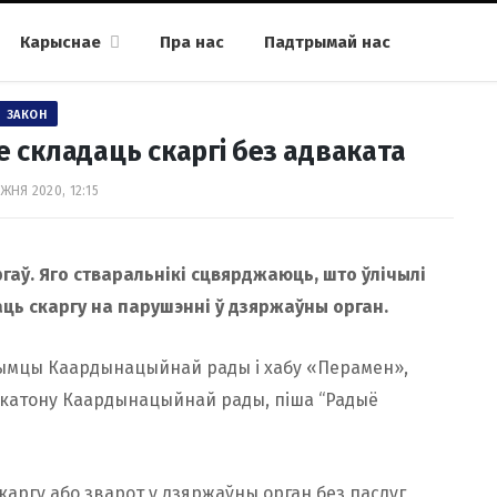
Карыснае
Пра нас
Падтрымай нас
ЗАКОН
ае складаць скаргі без адваката
ЖНЯ 2020, 12:15
гаў.
Яго стваральнікі сцвярджаюць, што ўлічылі
ць скаргу на парушэнні ў дзяржаўны орган.
мцы Каардынацыйнай рады і хабу «Перамен»,
акатону Каардынацыйнай рады, піша “Радыё
каргу або зварот у дзяржаўны орган без паслуг