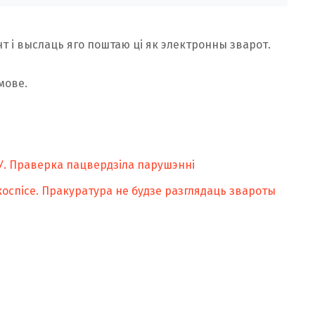
 і выслаць яго поштаю ці як электронны зварот.
мове.
ЧУ. Праверка пацвердзіла парушэнні
хоспісе. Пракуратура не будзе разглядаць звароты