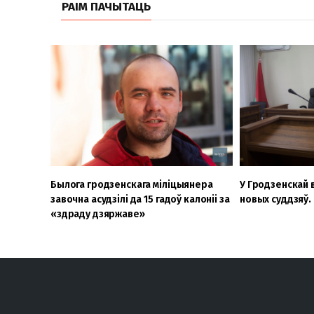
РАІМ ПАЧЫТАЦЬ
Былога гродзенскага міліцыянера
У Гродзенскай 
завочна асудзілі да 15 гадоў калоніі за
новых суддзяў.
«здраду дзяржаве»