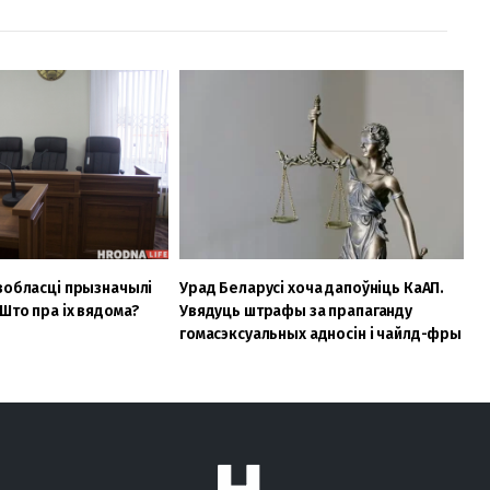
вобласці прызначылі
Урад Беларусі хоча дапоўніць КаАП.
 Што пра іх вядома?
Увядуць штрафы за прапаганду
гомасэксуальных адносін і чайлд-фры