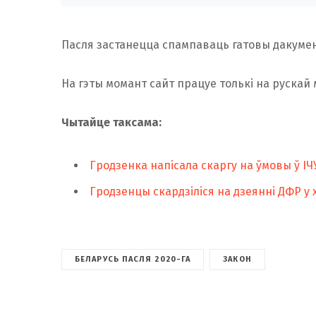
Пасля застанецца спампаваць гатовы дакумент
На гэты момант сайт працуе толькі на рускай 
Чытайце таксама:
Гродзенка напісала скаргу на ўмовы ў І
Гродзенцы скардзіліся на дзеянні ДФР у 
БЕЛАРУСЬ ПАСЛЯ 2020-ГА
ЗАКОН