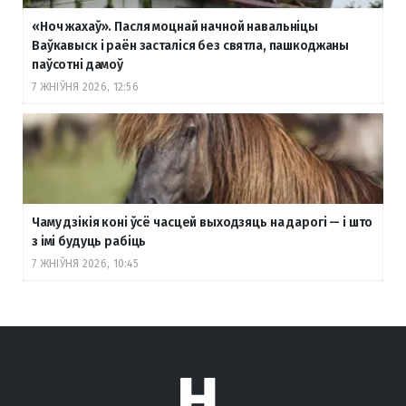
«Ноч жахаў». Пасля моцнай начной навальніцы
Ваўкавыск і раён засталіся без святла, пашкоджаны
паўсотні дамоў
7 ЖНІЎНЯ 2026, 12:56
Чаму дзікія коні ўсё часцей выходзяць на дарогі — і што
з імі будуць рабіць
7 ЖНІЎНЯ 2026, 10:45