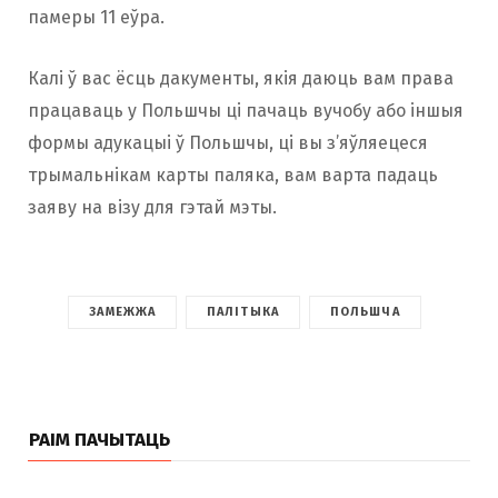
памеры 11 еўра.
Калі ў вас ёсць дакументы, якія даюць вам права
працаваць у Польшчы ці пачаць вучобу або іншыя
формы адукацыі ў Польшчы, ці вы з’яўляецеся
трымальнікам карты паляка, вам варта падаць
заяву на візу для гэтай мэты.
ЗАМЕЖЖА
ПАЛІТЫКА
ПОЛЬШЧА
РАІМ ПАЧЫТАЦЬ