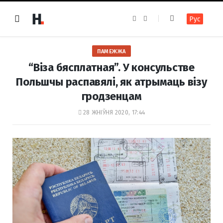
F
I
Рус
a
n
c
s
e
t
b
a
o
g
ПАМЕЖЖА
o
r
k
a
“Віза бясплатная”. У консульстве
m
Польшчы распавялі, як атрымаць візу
гродзенцам
28 ЖНІЎНЯ 2020, 17:44