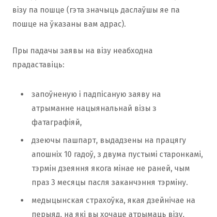
візу па пошце (гэта значыць даслаўшы яе па
пошце на ўказаны вам адрас).
Пры падачы заявы на візу неабходна
прадаставіць:
запоўненую і падпісаную заяву на
атрыманне нацыянальнай візы з
фатаграфіяй,
дзеючы пашпарт, выдадзены на працягу
апошніх 10 гадоў, з двума пустымі старонкамі,
тэрмін дзеяння якога мінае не раней, чым
праз 3 месяцы пасля заканчэння тэрміну.
медыцынская страхоўка, якая дзейнічае на
перыяд, на які вы хочаце атрымаць візу,