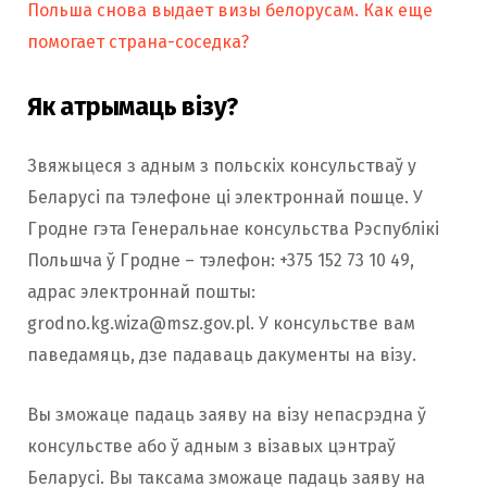
Польша снова выдает визы белорусам. Как еще
помогает страна-соседка?
Як атрымаць візу?
Звяжыцеся з адным з польскіх консульстваў у
Беларусі па тэлефоне ці электроннай пошце. У
Гродне гэта Генеральнае консульства Рэспублікі
Польшча ў Гродне – тэлефон: +375 152 73 10 49,
адрас электроннай пошты:
grodno.kg.wiza@msz.gov.pl
. У консульстве вам
паведамяць, дзе падаваць дакументы на візу.
Вы зможаце падаць заяву на візу непасрэдна ў
консульстве або ў адным з візавых цэнтраў
Беларусі. Вы таксама зможаце падаць заяву на