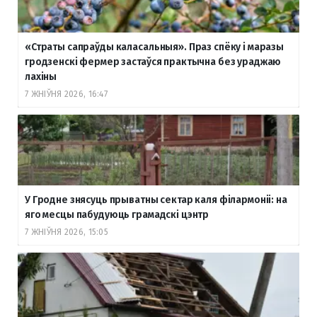
«Страты сапраўды каласальныя». Праз спёку і маразы
гродзенскі фермер застаўся практычна без ураджаю
лахіны
7 ЖНІЎНЯ 2026, 16:47
У Гродне знясуць прыватны сектар каля філармоніі: на
яго месцы пабудуюць грамадскі цэнтр
7 ЖНІЎНЯ 2026, 15:05