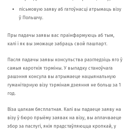
пісьмовую заяву аб гатоўнасці атрымаць візу
ў Польшчу.
Пры падачы заявы вас праінфармуюць аб тым,
калі і як вы зможаце забраць свой пашпарт.
Пасля падачы заявы консульства разгледзіць яго ў
самыя кароткія тэрміны. У выпадку станоўчага
рашэння консула вы атрымаеце нацыянальную
гуманітарную візу тэрмінам дзеяння не больш за 1
год.
Віза цалкам бясплатная. Калі вы падаеце заяву на
візу ў бюро прыёму заявак на візу, вы аплачваеце
збор за паслугі, якія прадстаўляюцца кропкай, у