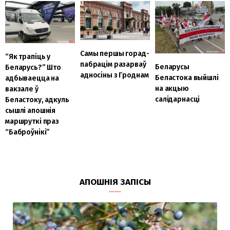
Самы першы горад-
“Як трапіць у
пабрацім разарваў
Беларусы
Беларусь?” Што
адносіны з Гроднам
Беластока выйшлі
адбываецца на
на акцыю
вакзале ў
салідарнасці
Беластоку, адкуль
сышлі апошнія
маршруткі праз
“Баброўнікі”
АПОШНІЯ ЗАПІСЫ