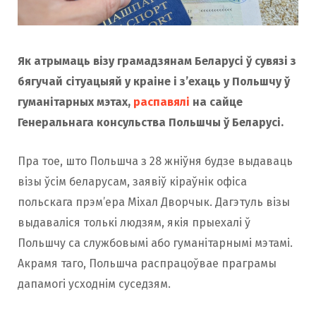
Як атрымаць візу грамадзянам Беларусі ў сувязі з
бягучай сітуацыяй у краіне і з’ехаць у Польшчу ў
гуманітарных мэтах,
распавялі
на сайце
Генеральнага консульства Польшчы ў Беларусі.
Пра тое, што Польшча з 28 жніўня будзе выдаваць
візы ўсім беларусам, заявіў кіраўнік офіса
польскага прэм’ера Міхал Дворчык. Дагэтуль візы
выдаваліся толькі людзям, якія прыехалі ў
Польшчу са службовымі або гуманітарнымі мэтамі.
Акрамя таго, Польшча распрацоўвае праграмы
дапамогі усходнім суседзям.