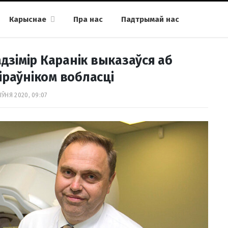
Карыснае
Пра нас
Падтрымай нас
дзімір Каранік выказаўся аб
іраўніком вобласці
ІЎНЯ 2020, 09:07