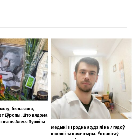
могу, была язва,
ет Еўропы. Што вядома
ітвязня Алеся Пушкіна
Медыкі з Гродна асудзілі на 7 гадоў
калоніі за каментары. Ён напісаў