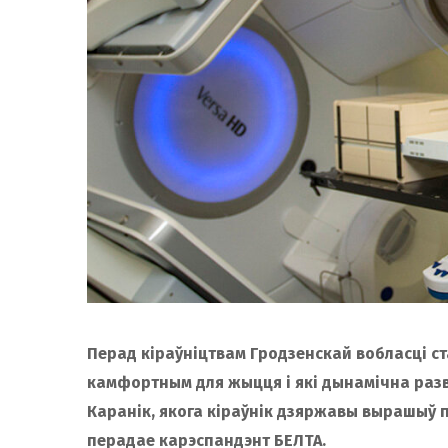
Перад кіраўніцтвам Гродзенскай вобласці ст
камфортным для жыцця і які дынамічна разві
Каранік, якога кіраўнік дзяржавы вырашыў 
перадае карэспандэнт БЕЛТА.