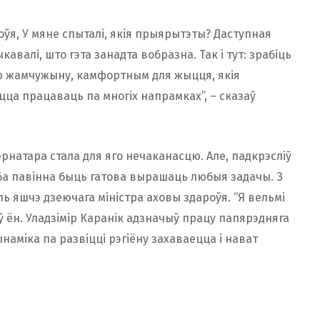
роўя, У мяне спыталі, якія прыярытэты? Даступная
валі, што гэта занадта вобразна. Так і тут: зрабіць
нюю жамчужыну, камфортным для жыцця, якія
цца працаваць па многіх напрамках”, – сказаў
рнатара стала для яго нечаканасцю. Але, падкрэсліў
оба павінна быць гатова вырашаць любыя задачы. З
ль яшчэ дзеючага міністра аховы здароўя. “Я вельмі
іў ён. Уладзімір Каранік адзначыў працу папярэдняга
наміка па развіцці рэгіёну захаваецца і нават