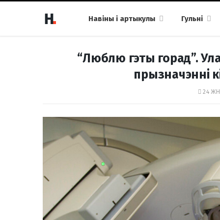
Навіны і артыкулы
Гульні
“Люблю гэты горад”. Ула
прызначэнні к
24 ЖН