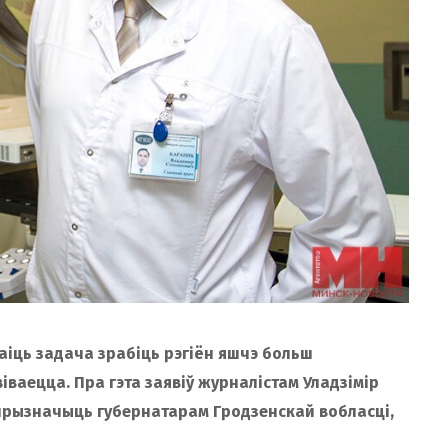
аіць задача зрабіць рэгіён яшчэ больш
ваецца. Пра гэта заявіў журналістам Уладзімір
прызначыць губернатарам Гродзенскай вобласці,