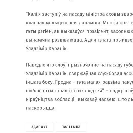
“Калі я заступіў на пасаду міністра аховы зда
якасная медыцынская дапамога. Многія крытыка
гэты рэгіён, як выказаўся прэзідэнт, заход
дынамічна развіваюцца. А для гэтага прыйдзе
Уладзімір Каранік.
Паводле яго слоў, прызначэнне на пасаду губе
Уладзімір Каранік, дзяржаўная службовая ас
іншага боку, Гродна – гэта малая радзіма паку
люблю гэты горад і гэтых людзей”, – падкрэсл
кіраўніцтва вобласці і выказаў надзею, што ды
паскорыцца.
ЗДАРОЎЕ
ПАЛІТЫКА