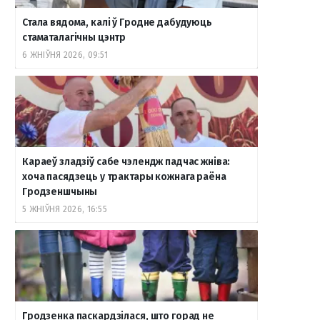
Стала вядома, калі ў Гродне дабудуюць
стаматалагічны цэнтр
6 ЖНІЎНЯ 2026, 09:51
Караеў зладзіў сабе чэлендж падчас жніва:
хоча пасядзець у трактары кожнага раёна
Гродзеншчыны
5 ЖНІЎНЯ 2026, 16:55
Гродзенка паскардзілася, што горад не