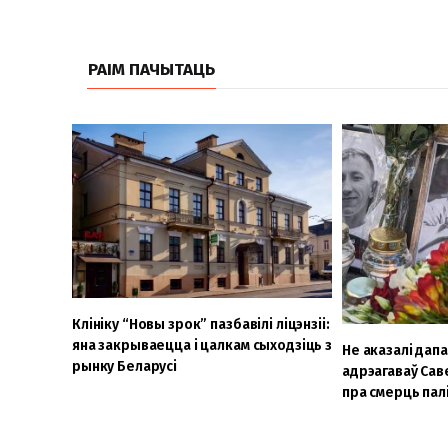
РАІМ ПАЧЫТАЦЬ
Клініку “Новы зрок” пазбавілі ліцэнзіі:
яна закрываецца і цалкам сыходзіць з
Не аказалі дапа
рынку Беларусі
адрэагаваў Сав
пра смерць пал