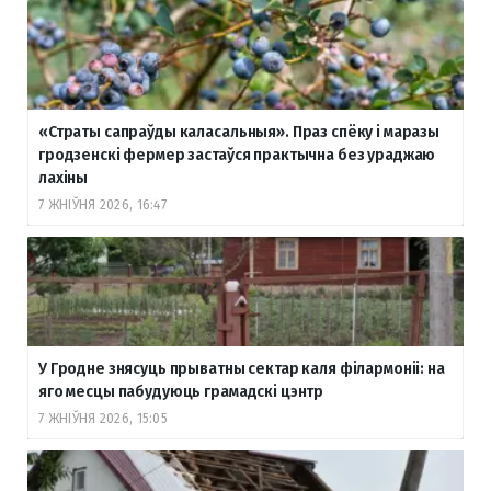
«Страты сапраўды каласальныя». Праз спёку і маразы
гродзенскі фермер застаўся практычна без ураджаю
лахіны
7 ЖНІЎНЯ 2026, 16:47
У Гродне знясуць прыватны сектар каля філармоніі: на
яго месцы пабудуюць грамадскі цэнтр
7 ЖНІЎНЯ 2026, 15:05