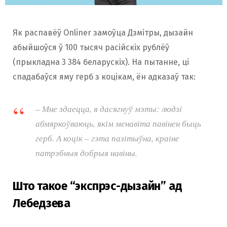
Як распавёў Onliner замоўца Дзмітры, дызайн
абыйшоўся ў 100 тысяч расійскіх рублёў
(прыкладна 3 384 беларускіх). На пытанне, ці
спадабаўся яму герб з коцікам, ён адказаў так:
– Мне здаецца, я дасягнуў мэты: людзі
абмяркоўваюць, якім менавіта павінен быць
герб. А коцік – гэта пазітыўна, краіне
патрэбныя добрыя навіны.
Што такое “экспрэс-дызайн” ад
Лебедзева