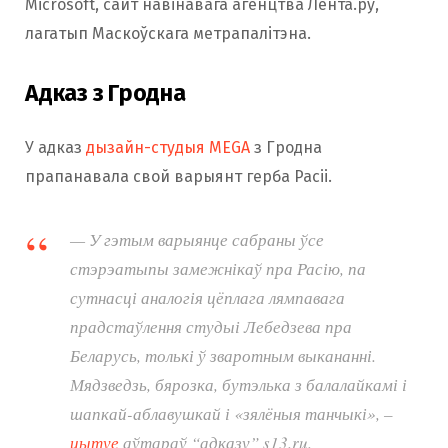
Microsoft, сайт навінавага агенцтва Лента.ру,
лагатып Маскоўскага метрапалітэна.
Адказ з Гродна
У адказ
дызайн-студыя MEGA
з Гродна
прапанавала свой варыянт герба Расіі.
— У гэтым варыянце сабраны ўсе
стэрэатыпы замежнікаў пра Расію, па
сутнасці аналогія цёплага лямпавага
прадстаўлення студыі Лебедзева пра
Беларусь, толькі ў зваротным выкананні.
Мядзведзь, бярозка, бутэлька з балалайкамі і
шапкай-аблавушкай і «зялёныя танчыкі», –
цытуе
аўтараў “адказу” s13.ru.