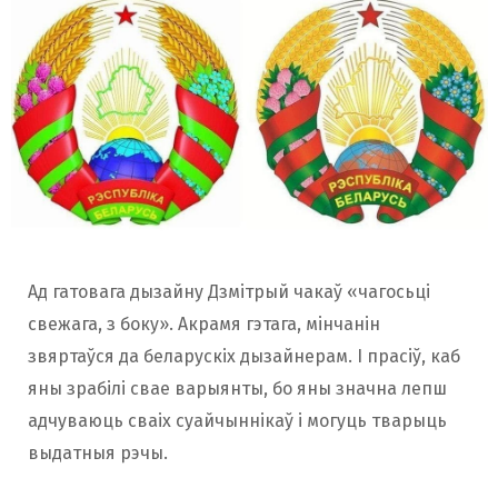
Ад гатовага дызайну Дзмітрый чакаў «чагосьці
свежага, з боку». Акрамя гэтага, мінчанін
звяртаўся да беларускіх дызайнерам. І прасіў, каб
яны зрабілі свае варыянты, бо яны значна лепш
адчуваюць сваіх суайчыннікаў і могуць тварыць
выдатныя рэчы.