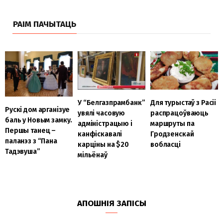
РАІМ ПАЧЫТАЦЬ
У “Белгазпрамбанк”
Для турыстаў з Расіі
Рускі дом арганізуе
увялі часовую
распрацоўваюць
баль у Новым замку.
адміністрацыю і
маршруты па
Першы танец –
канфіскавалі
Гродзенскай
паланэз з “Пана
карціны на $20
вобласці
Тадэвуша”
мільёнаў
АПОШНІЯ ЗАПІСЫ