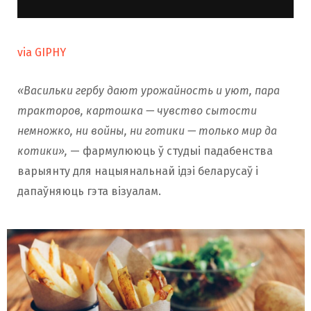
via GIPHY
«Васильки гербу дают урожайность и уют, пара
тракторов, картошка — чувство сытости
немножко, ни войны, ни готики — только мир да
котики»,
— фармулююць ў студыі падабенства
варыянту для нацыянальнай ідэі беларусаў і
дапаўняюць гэта візуалам.