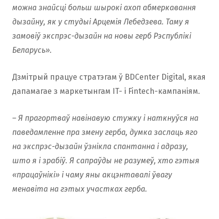
можна знайсці больш шырокі ахоп абмеркавання
дызайну, як у студыі Арцемія Лебедзева. Таму я
замовіў экспрэс-дызайн на новы герб Рэспублікі
Беларусь».
Дзмітрый працуе стратэгам ў BDCenter Digital, якая
дапамагае з маркетынгам IT- і Fintech-кампаніям.
– Я прагортваў навінавую стужку і наткнуўся на
паведамленне пра змену герба, думка заслаць яго
на экспрэс-дызайн ўзнікла спантанна і адразу,
што я і зрабіў. Я сапраўды не разумеў, хто гэтыя
«працаўнікі» і чаму яны акцэнтавалі ўвагу
менавіта на гэтых участках герба.