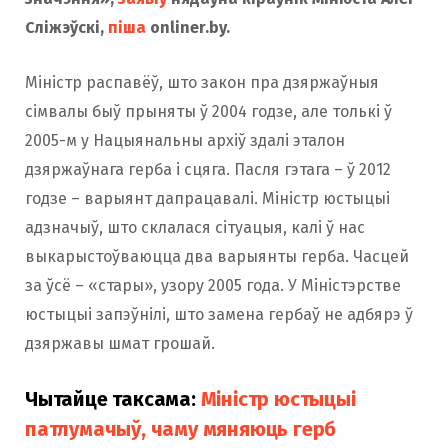
Сліжэўскі,
піша
onliner.by.
Міністр распавёў, што закон пра дзяржаўныя
сімвалы быў прыняты ў 2004 годзе, але толькі ў
2005-м у Нацыянальны архіў здалі эталон
дзяржаўнага герба і сцяга. Пасля гэтага – ў 2012
годзе – варыянт дапрацавалі. Міністр юстыцыі
адзначыў, што склалася сітуацыя, калі ў нас
выкарыстоўваюцца два варыянты герба. Часцей
за ўсё – «стары», узору 2005 года. У Міністэрстве
юстыцыі запэўнілі, што замена гербаў не адбярэ ў
дзяржавы шмат грошай.
Чытайце таксама:
Міністр юстыцыі
патлумачыў, чаму мяняюць герб