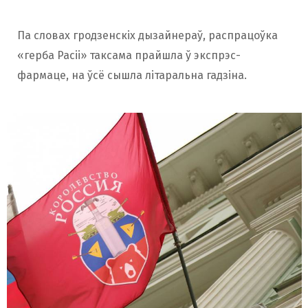
Па словах гродзенскіх дызайнераў, распрацоўка
«герба Расіі» таксама прайшла ў экспрэс-
фармаце, на ўсё сышла літаральна гадзіна.