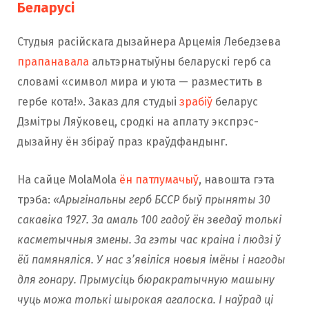
Беларусі
Студыя расійскага дызайнера Арцемія Лебедзева
прапанавала
альтэрнатыўны беларускі герб са
словамі «символ мира и уюта — разместить в
гербе кота!». Заказ для студыі
зрабіў
беларус
Дзмітры Ляўковец, сродкі на аплату экспрэс-
дызайну ён збіраў праз краўдфандынг.
На сайце MolaMola
ён патлумачыў
, навошта гэта
трэба:
«Арыгінальны герб БССР быў прыняты 30
сакавіка 1927. За амаль 100 гадоў ён зведаў толькі
касметычныя змены. За гэты час краіна і людзі ў
ёй памяняліся. У нас з’явіліся новыя імёны і нагоды
для гонару. Прымусіць бюракратычную машыну
чуць можа толькі шырокая агалоска. І наўрад ці