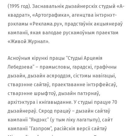
(1995 год). Заснавальнік дызайнерскіх студый «А-
квадрат», «Артографика», агенцтва інтэрнэт-
рэкламы «Реклама.ру», прадстаўнік акцыянераў
кампаніі, якая валодае рускамоўным праектам
«Живой Журнал».
Асноўныя кірункі працы “Студыі Арцемія
Лебедзева” – прамысловы, гарадскі, графічны
дызайн, дызайн асяроддзя, сістэмы навігацыі,
стварэнне сайтаў, праектаванне інтэрфейсаў,
стварэнне шрыфтоў, дызайн патэрнаў,
архітэктура і кнігавыданне. У студыі працуе 70
дызайнераў. Сярод працаў – дызайн сайтаў
кампаніі “Яндэкс” (у тым ліку лагатыпу), сайт
кампаніі “Газпром”, расійскія версіі сайтаў