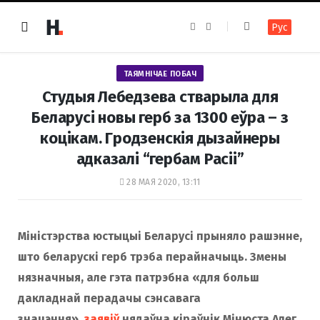
F
I
Рус
a
n
c
s
e
t
b
a
o
g
ТАЯМНІЧАЕ ПОБАЧ
o
r
k
a
Студыя Лебедзева стварыла для
m
Беларусі новы герб за 1300 еўра – з
коцікам. Гродзенскія дызайнеры
адказалі “гербам Расіі”
28 МАЯ 2020, 13:11
Міністэрства юстыцыі Беларусі прыняло рашэнне,
што беларускі герб трэба перайначыць. Змены
нязначныя, але гэта патрэбна «для больш
дакладнай перадачы сэнсавага
значэння»,
заявіў
нядаўна кіраўнік Мінюста Алег