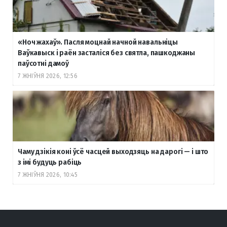
«Ноч жахаў». Пасля моцнай начной навальніцы
Ваўкавыск і раён засталіся без святла, пашкоджаны
паўсотні дамоў
7 ЖНІЎНЯ 2026, 12:56
Чаму дзікія коні ўсё часцей выходзяць на дарогі — і што
з імі будуць рабіць
7 ЖНІЎНЯ 2026, 10:45