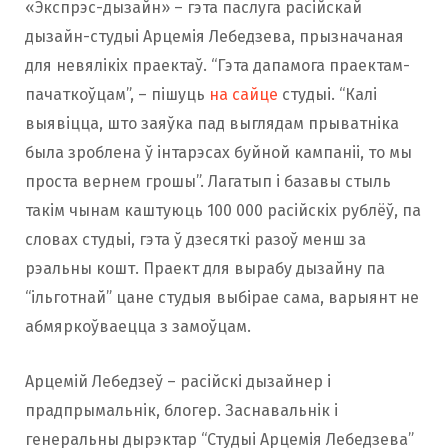
«Экспрэс-дызайн» – гэта паслуга расійскай
дызайн-студыі Арцемія Лебедзева, прызначаная
для невялікіх праектаў. “Гэта дапамога праектам-
пачаткоўцам”, – пішуць
на сайце
студыі. “Калі
выявіцца, што заяўка пад выглядам прыватніка
была зроблена ў інтарэсах буйной кампаніі, то мы
проста вернем грошы”. Лагатып і базавы стыль
такім чынам каштуюць 100 000 расійскіх рублёў, па
словах студыі, гэта ў дзесяткі разоў менш за
рэальны кошт. Праект для вырабу дызайну па
“ільготнай” цане студыя выбірае сама, варыянт не
абмяркоўваецца з замоўцам.
Арцемій Лебедзеў – расійскі дызайнер і
прадпрымальнік, блогер. Заснавальнік і
генеральны дырэктар “Студыі Арцемія Лебедзева”