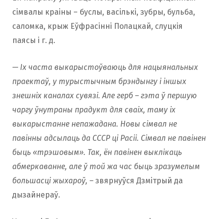
сімвалы краіны – буслы, васількі, зубры, бульба,
саломка, крыж Еўфрасінні Полацкай, слуцкія
паясы і г. д.
— Іх часта выкарыстоўваюць для нацыянальных
праектаў, у турыстычным брэндынгу і іншых
знешніх каналах сувязі. Але герб – гэта ў першую
чаргу ўнутраны прадукт для сваіх, таму іх
выкарыстанне непажадана. Новы сімвал не
павінны адсылаць да СССР ці Расіі. Сімвал не павінен
быць «трэшовым». Так, ён павінен выклікаць
абмеркаванне, але ў той жа час быць зразумелым
большасці жыхароў, –
звярнуўся Дзмітрый да
дызайнераў.