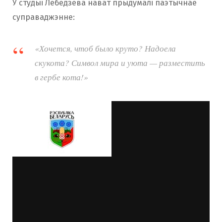
У студыі Лебедзева нават прыдумалі паэтычнае
суправаджэнне:
«Хочется, чтоб было круто? Надоела
скукота? Символ мира и уюта — разместить
в гербе кота!»