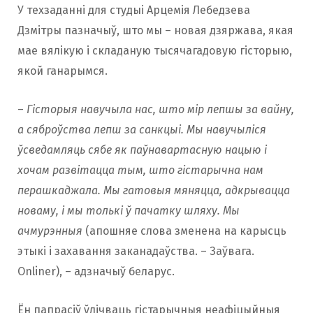
У техзаданні для студыі Арцемія Лебедзева
Дзмітры пазначыў, што мы – новая дзяржава, якая
мае вялікую і складаную тысячагадовую гісторыю,
якой ганарымся.
–
Гісторыя навучыла нас, што мір лепшы за вайну,
а сяброўства лепш за санкцыі. Мы навучыліся
ўсведамляць сябе як паўнавартасную нацыю і
хочам развітацца тым, што гістарычна нам
перашкаджала. Мы гатовыя мяняцца, адкрывацца
новаму, і мы толькі ў пачатку шляху. Мы
ачмурэнныя
(апошняе слова зменена на карысць
этыкі і захавання заканадаўства. – Заўвага.
Onliner), – адзначыў беларус.
Ён папрасіў ўлічваць гістарычныя неафіцыйныя