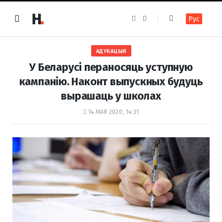
F
I
Рус
a
n
c
s
e
t
b
a
o
g
АДУКАЦЫЯ
o
r
k
a
У Беларусі пераносяць уступную
m
кампанію. Наконт выпускных будуць
вырашаць у школах
14 МАЯ 2020, 14:31