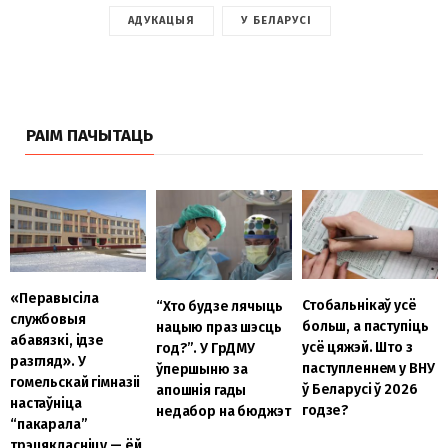
АДУКАЦЫЯ
У БЕЛАРУСІ
РАІМ ПАЧЫТАЦЬ
«Перавысіла
Стобальнікаў усё
“Хто будзе лячыць
службовыя
больш, а паступіць
нацыю праз шэсць
абавязкі, ідзе
усё цяжэй. Што з
год?”. У ГрДМУ
разгляд». У
паступленнем у ВНУ
ўпершыню за
гомельскай гімназіі
ў Беларусі ў 2026
апошнія гады
настаўніца
годзе?
недабор на бюджэт
“пакарала”
трэцякласніцу — ёй