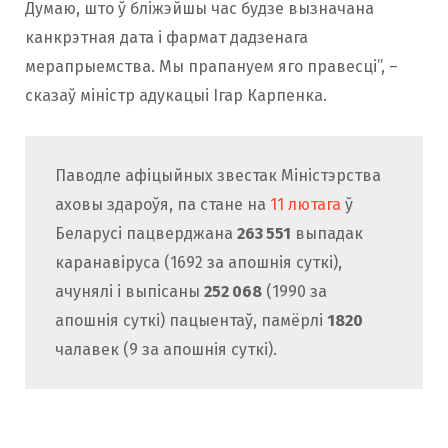
Думаю, што ў бліжэйшы час будзе вызначана
канкрэтная дата і фармат дадзенага
мерапрыемства. Мы прапануем яго правесці”, –
сказаў міністр адукацыі Ігар Карпенка.
Паводле афіцыйных звестак Міністэрства
аховы здароўя, па стане на
11 лютага
ў
Беларусі пацверджана
263 551
выпадак
каранавіруса (1692 за апошнія суткі),
ачунялі і выпісаны
252 068
(1990 за
апошнія суткі) пацыентаў, памёрлі
1820
чалавек (9 за апошнія суткі).