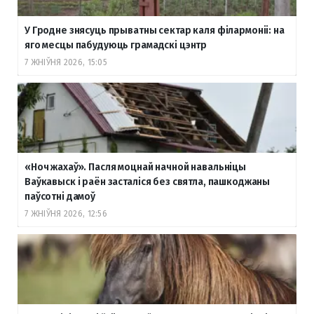
У Гродне знясуць прыватны сектар каля філармоніі: на
яго месцы пабудуюць грамадскі цэнтр
7 ЖНІЎНЯ 2026, 15:05
«Ноч жахаў». Пасля моцнай начной навальніцы
Ваўкавыск і раён засталіся без святла, пашкоджаны
паўсотні дамоў
7 ЖНІЎНЯ 2026, 12:56