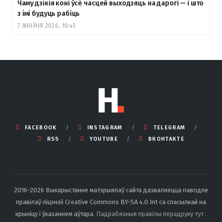
Чаму дзікія коні ўсё часцей выходзяць на дарогі — і што
з імі будуць рабіць
7 ЖНІЎНЯ 2026, 10:45
FACEBOOK
INSTAGRAM
TELEGRAM
RSS
YOUTUBE
ВКОНТАКТЕ
2016-2026 Выкарыстанне матэрыялаў сайта дазваляецца паводле
правілаў ліцэнзіі Creative Commons BY-SA 4.0 Int са спасылкай на
крыніцу і ўказаннем аўтара.
Падрабязныя правілы перадруку тут
.