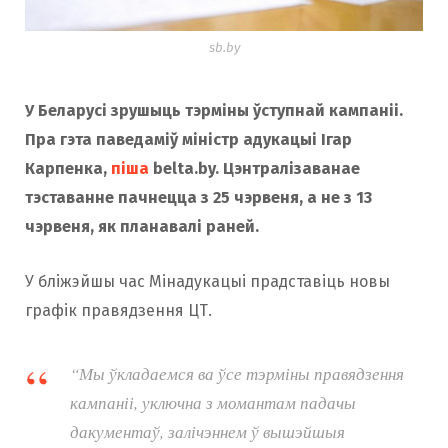
sb.by
У Беларусі зрушыць тэрміны ўступнай кампаніі.
Пра гэта паведаміў міністр адукацыі Ігар
Карпенка,
піша
belta.by. Цэнтралізаванае
тэставанне пачнецца з 25 чэрвеня, а не з 13
чэрвеня, як планавалі раней.
У бліжэйшы час Мінадукацыі прадставіць новы
графік правядзення ЦТ.
“Мы ўкладаемся ва ўсе тэрміны правядзення
кампаніі, уключна з момантам падачы
дакументаў, залічэннем ў вышэйшыя