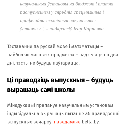
навучальныя ўстановы на бюджэт і платна,
паступленнем у сярэднія спецыяльныя і
прафесійна-тэхнічныя навучальныя
ўстановы”, – падкрэсліў Ігар Карпенка.
Тэставанне па рускай мове і матэматыцы –
найбольш масавых прадметах – падзеляць на два
дні, тэсты не будуць паўтарацца.
Ці праводзіць выпускныя – будуць
вырашаць самі школы
Мінадукацыі прапануе навучальным установам
індывідуальна вырашаць пытанне аб правядзенні
выпускных вечароў,
паведамляе
belta.by.