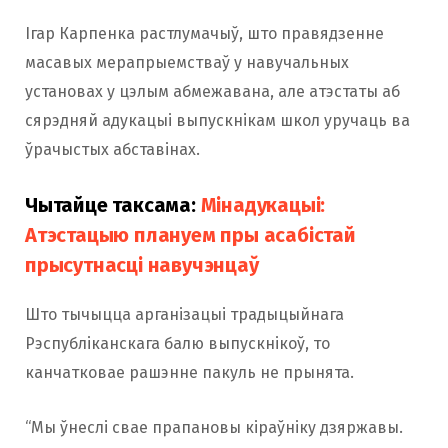
Ігар Карпенка растлумачыў, што правядзенне
масавых мерапрыемстваў у навучальных
установах у цэлым абмежавана, але атэстаты аб
сярэдняй адукацыі выпускнікам школ уручаць ва
ўрачыстых абставінах.
Чытайце таксама:
Мінадукацыі:
Атэстацыю плануем пры асабістай
прысутнасці навучэнцаў
Што тычыцца арганізацыі традыцыйнага
Рэспубліканскага балю выпускнікоў, то
канчатковае рашэнне пакуль не прынята.
“Мы ўнеслі свае прапановы кіраўніку дзяржавы.