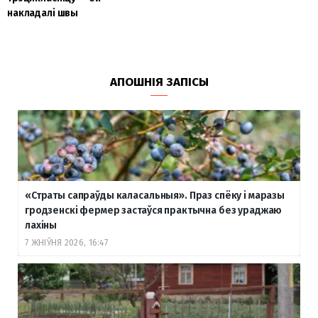
накладалі швы
АПОШНІЯ ЗАПІСЫ
«Страты сапраўды каласальныя». Праз спёку і маразы
гродзенскі фермер застаўся практычна без ураджаю
лахіны
7 ЖНІЎНЯ 2026, 16:47